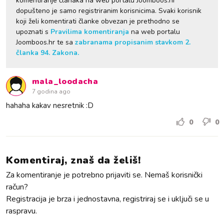
komentiranje članaka na web portalu Joomboos.hr
dopušteno je samo registriranim korisnicima. Svaki korisnik
koji želi komentirati članke obvezan je prethodno se
upoznati s
Pravilima komentiranja
na web portalu
Joomboos.hr te sa
zabranama propisanim stavkom 2.
članka 94. Zakona.
mala_loodacha
7 godina ago
hahaha kakav nesretnik :D
0
0
Komentiraj, znaš da želiš!
Za komentiranje je potrebno prijaviti se. Nemaš korisnički
račun?
Registracija je brza i jednostavna, registriraj se i uključi se u
raspravu.