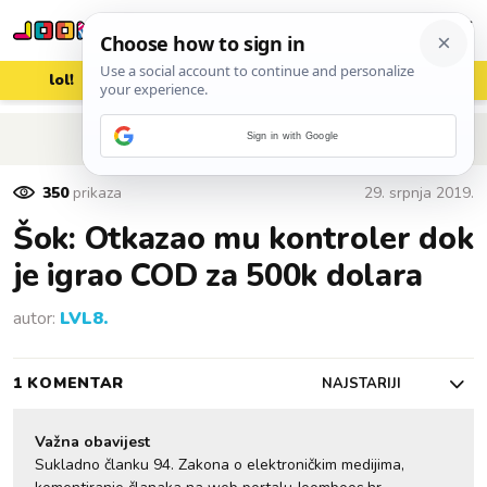
lol!
aww
vrh!
woot?!
POVRATAK NA ČLANAK
Sign in with Google
350
prikaza
29. srpnja 2019.
Šok: Otkazao mu kontroler dok
je igrao COD za 500k dolara
autor:
LVL8.
1 KOMENTAR
NAJSTARIJI
Važna obavijest
Sukladno članku 94. Zakona o elektroničkim medijima,