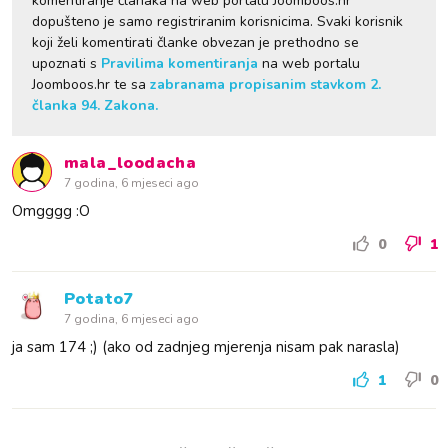
komentiranje članaka na web portalu Joomboos.hr
dopušteno je samo registriranim korisnicima. Svaki korisnik
koji želi komentirati članke obvezan je prethodno se
upoznati s
Pravilima komentiranja
na web portalu
Joomboos.hr te sa
zabranama propisanim stavkom 2.
članka 94. Zakona.
mala_loodacha
7 godina, 6 mjeseci ago
Omgggg :O
0
1
Potato7
7 godina, 6 mjeseci ago
ja sam 174 ;) (ako od zadnjeg mjerenja nisam pak narasla)
1
0