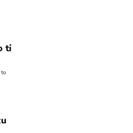
 ti
 to
zu