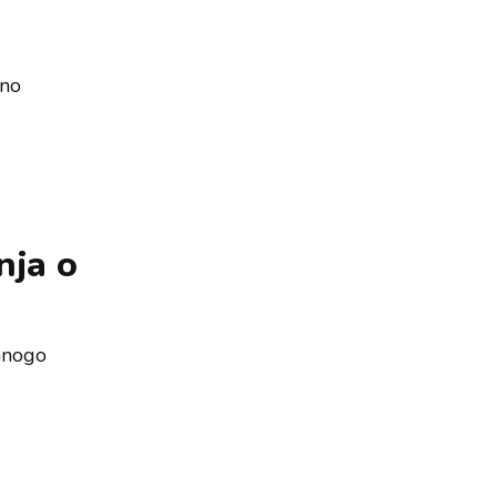
vno
nja o
 mnogo