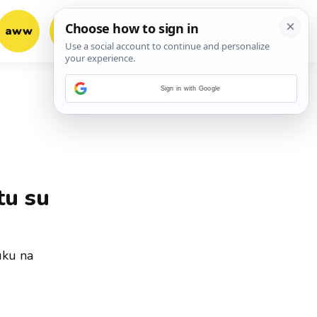
aww
vrh!
woot?!
Sign in with Google
tu su
uku na