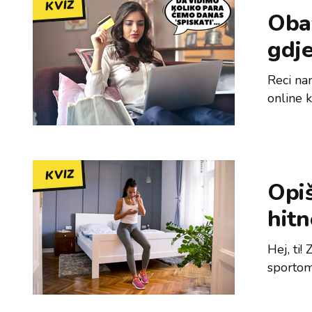
KVIZ
Oba
gdje
Reci nam
online k
KVIZ
Opiš
hitn
Hej, ti!
sportom,