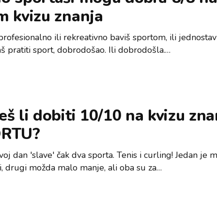
m kvizu znanja
rofesionalno ili rekreativno baviš sportom, ili jednosta
 pratiti sport, dobrodošao. Ili dobrodošla.…
š li dobiti 10/10 na kvizu zna
RTU?
oj dan 'slave' čak dva sporta. Tenis i curling! Jedan je
ji, drugi možda malo manje, ali oba su za…