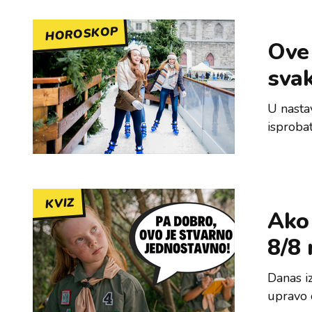
HOROSKOP
Ove 
svak
U nasta
isprobat
KVIZ
Ako 
8/8 
Danas iz
upravo 