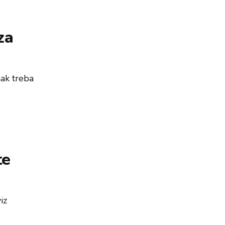
za
nak treba
te
iz