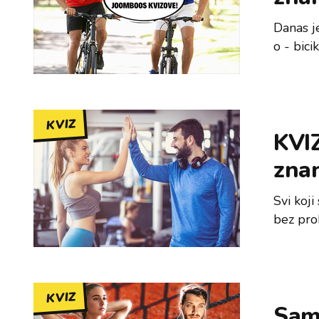
Danas je
o - bic
KVIZ
KVIZ
znan
Svi koji
bez prob
KVIZ
Sam