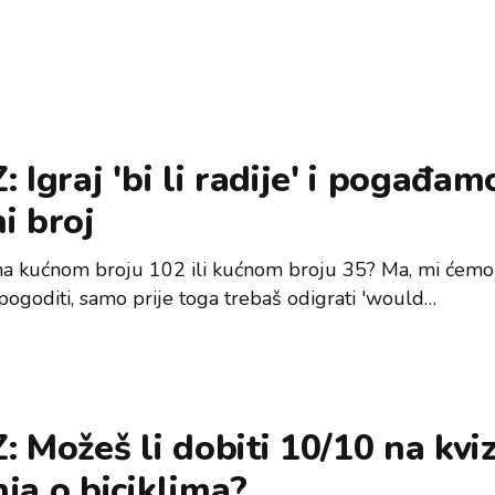
: Igraj 'bi li radije' i pogađamo
i broj
i na kućnom broju 102 ili kućnom broju 35? Ma, mi ćemo
ogoditi, samo prije toga trebaš odigrati 'would…
: Možeš li dobiti 10/10 na kvi
ja o biciklima?