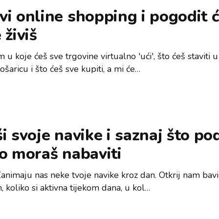
vi online shopping i pogodit
 živiš
 u koje ćeš sve trgovine virtualno 'ući', što ćeš staviti 
ošaricu i što ćeš sve kupiti, a mi će…
i svoje navike i saznaj što po
o moraš nabaviti
 Zanimaju nas neke tvoje navike kroz dan. Otkrij nam baviš
 koliko si aktivna tijekom dana, u kol…