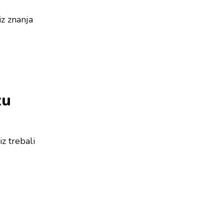
iz znanja
zu
iz trebali
a