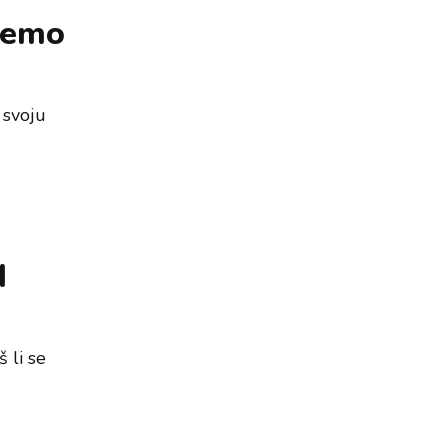
 ćemo
u svoju
d
 li se