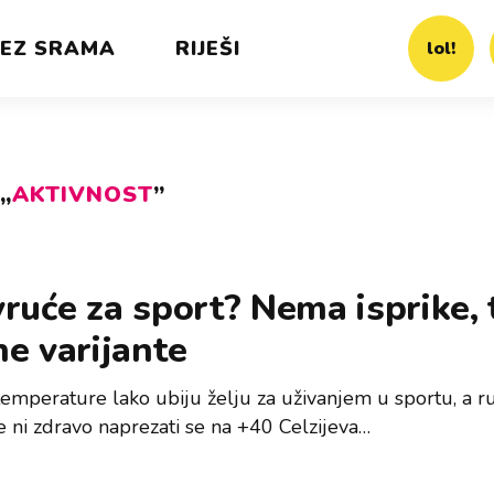
EZ SRAMA
RIJEŠI
lol!
„
AKTIVNOST
”
ruće za sport? Nema isprike, 
e varijante
temperature lako ubiju želju za uživanjem u sportu, a r
je ni zdravo naprezati se na +40 Celzijeva…