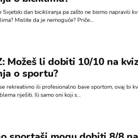
 Svjetski dan bicikliranja pa zašto ne bismo napravili kv
iklima? Mislite da je nemoguće? Priče…
: Možeš li dobiti 10/10 na kvi
ja o sportu?
 se rekreativno ili profesionalno bave sportom, ovaj bi kv
lema riješiti. Ili samo oni koji s…
o sportaši mogu dobiti 8/8 n