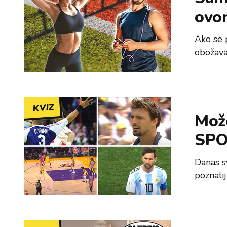
ovo
Ako se p
obožavaš
KVIZ
Može
SPO
Danas sv
poznati