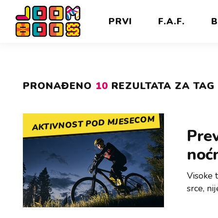
PRVI
F.A.F.
B
PRONAĐENO
10
REZULTATA ZA TAG 
AKTIVNOST POD MJESECOM
Prev
noćn
Visoke 
srce, ni