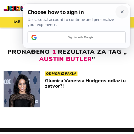
lol!
aww
vrh!
woot?!
Sign in with Google
PRONAĐENO
1
REZULTATA ZA TAG „
AUSTIN BUTLER
”
ODMOR IZ PAKLA
Glumica Vanessa Hudgens odlazi u
zatvor?!