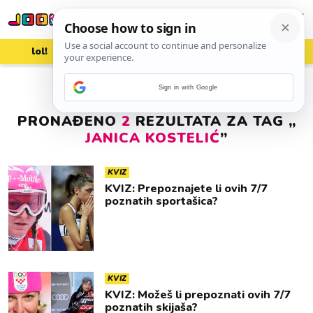
lol!
aww
vrh!
woot?!
Sign in with Google
PRONAĐENO
2
REZULTATA ZA TAG „
JANICA KOSTELIĆ
”
KVIZ
KVIZ: Prepoznajete li ovih 7/7
poznatih sportašica?
KVIZ
KVIZ: Možeš li prepoznati ovih 7/7
poznatih skijaša?