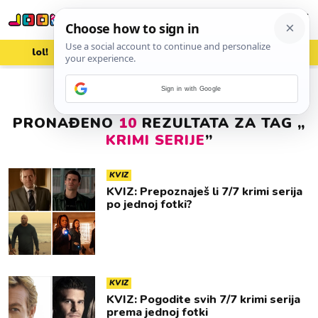
lol!
aww
vrh!
woot?!
Sign in with Google
PRONAĐENO
10
REZULTATA ZA TAG „
KRIMI SERIJE
”
KVIZ
KVIZ: Prepoznaješ li 7/7 krimi serija
po jednoj fotki?
KVIZ
KVIZ: Pogodite svih 7/7 krimi serija
prema jednoj fotki