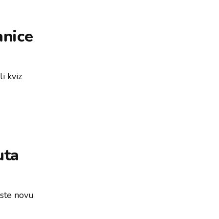
anice
i kviz
uta
iste novu