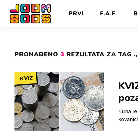
PRVI
F.A.F.
B
PRONAĐENO
3
REZULTATA ZA TAG „
KVIZ
KVIZ
poza
Kuna je
kovanica