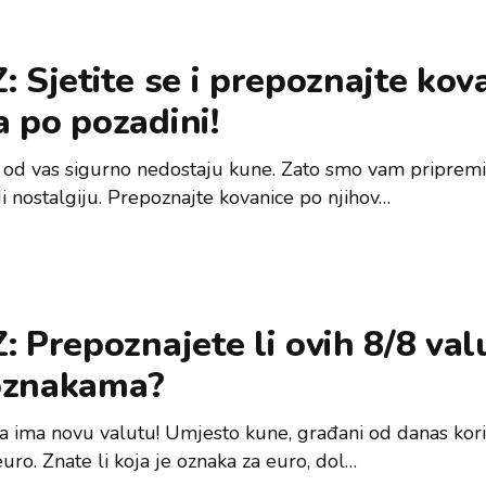
: Sjetite se i prepoznajte kov
 po pozadini!
od vas sigurno nedostaju kune. Zato smo vam pripremil
i nostalgiju. Prepoznajte kovanice po njihov…
: Prepoznajete li ovih 8/8 val
oznakama?
a ima novu valutu! Umjesto kune, građani od danas kor
uro. Znate li koja je oznaka za euro, dol…