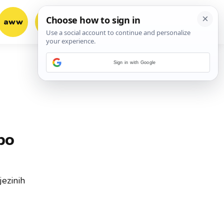
aww
vrh!
woot?!
Sign in with Google
po
jezinih