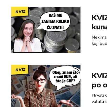
KVIZ
KVIZ
kuna
Nekima 
koji bud
KVIZ
KVIZ
po 
Hrvatsk
valutu e