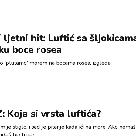
 ljetni hit: Luftić sa šljokicam
ku boce rosea
to 'plutamo' morem na bocama rosea, izgleda
: Koja si vrsta luftića?
m je stiglo, i sad je pitanje kada ići na more. Ako nema
budeš bio luzer.