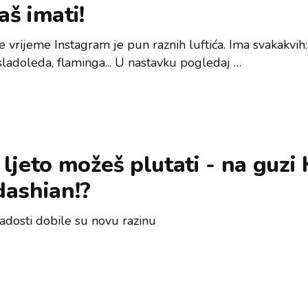
š imati!
e vrijeme Instagram je pun raznih luftića. Ima svakakvih
sladoleda, flaminga... U nastavku pogledaj …
ljeto možeš plutati - na guzi
dashian!?
radosti dobile su novu razinu