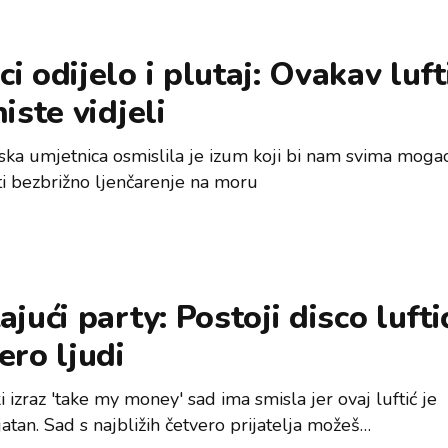
i odijelo i plutaj: Ovakav luft
niste vidjeli
ska umjetnica osmislila je izum koji bi nam svima moga
ti bezbrižno ljenčarenje na moru
ajući party: Postoji disco lufti
ero ljudi
 izraz 'take my money' sad ima smisla jer ovaj luftić je
atan. Sad s najbližih četvero prijatelja možeš…