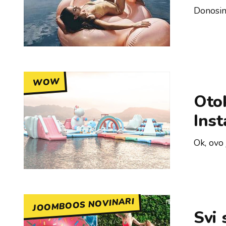
Donosimo
WOW
Otok
Ins
Ok, ovo
JOOMBOOS NOVINARI
Svi 