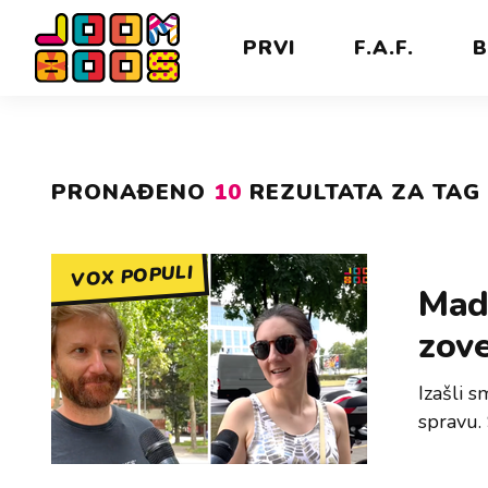
PRVI
F.A.F.
B
PRONAĐENO
10
REZULTATA ZA TAG 
VOX POPULI
Madr
zov
Izašli s
spravu. 