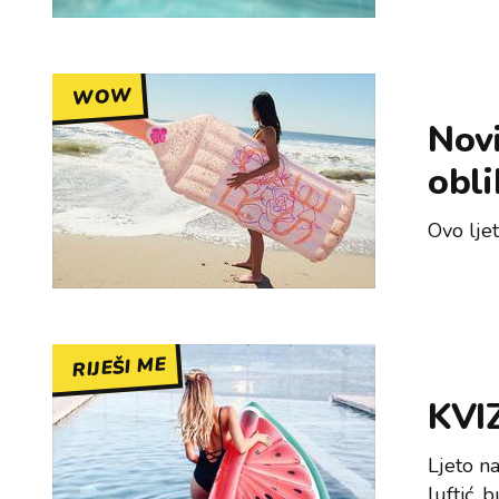
WOW
Novi
obli
Ovo lje
RIJEŠI ME
KVIZ
Ljeto na
luftić, 