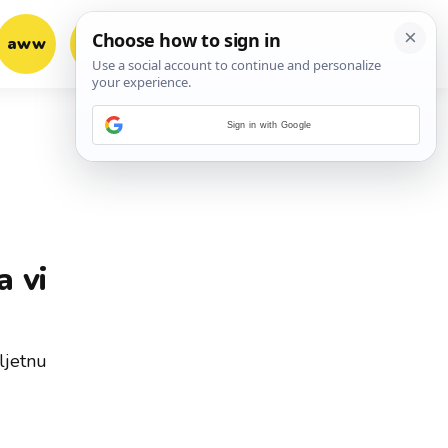
aww
vrh!
woot?!
Sign in with Google
a vi
ljetnu