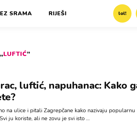
EZ SRAMA
RIJEŠI
lol!
„
LUFTIĆ
”
ac, luftić, napuhanac: Kako g
ete?
mo na ulice i pitali Zagrepčane kako nazivaju popularnu 
Svi ju koriste, ali ne zovu je svi isto …