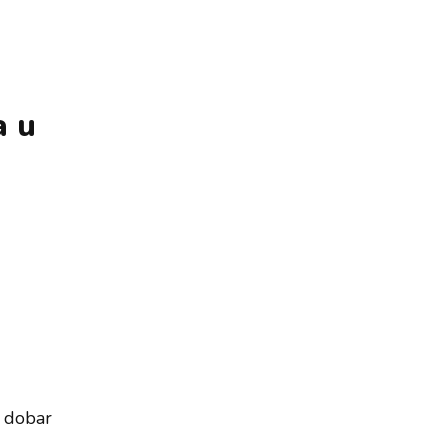
a u
š dobar