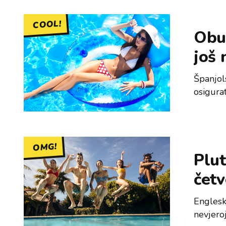
COOL!
Obuc
još 
Španjol
osigura
OMG!
Plut
četv
Engleski
nevjeroj