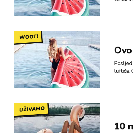
WOOT!
Ovo 
Posljed
luftića
UŽIVAMO
10 n