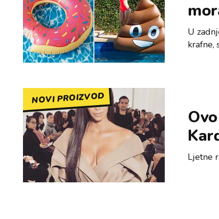
mora
U zadnj
krafne, 
NOVI PROIZVOD
Ovo 
Kar
Ljetne 