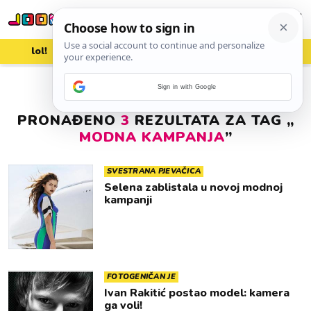
lol!
aww
vrh!
woot?!
Sign in with Google
PRONAĐENO
3
REZULTATA ZA TAG „
MODNA KAMPANJA
”
SVESTRANA PJEVAČICA
Selena zablistala u novoj modnoj
kampanji
FOTOGENIČAN JE
Ivan Rakitić postao model: kamera
ga voli!