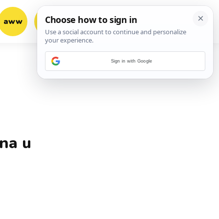
aww
vrh!
woot?!
Sign in with Google
ana u