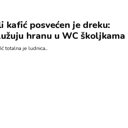
li kafić posvećen je dreku:
lužuju hranu u WC školjkama
ić totalna je ludnica...