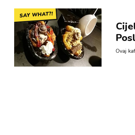
SAY WHAT?!
Cije
Pos
Ovaj kaf