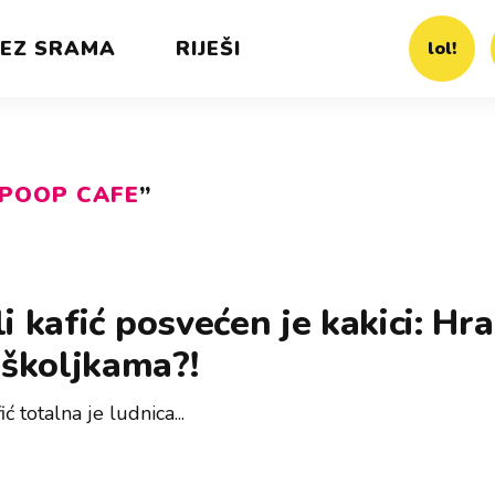
EZ SRAMA
RIJEŠI
lol!
POOP CAFE
”
li kafić posvećen je kakici: Hr
školjkama?!
ić totalna je ludnica...