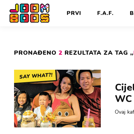
PRVI
F.A.F.
B
PRONAĐENO
2
REZULTATA ZA TAG „
SAY WHAT?!
Cije
WC 
Ovaj kaf