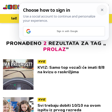
lol!
aww
vrh!
woot?!
Sign in with Google
PRONAĐENO
2
REZULTATA ZA TAG „
PROLAZ
”
KVIZ
KVIZ: Samo top vozači će imati 8/8
na kvizu o raskrižjima
KVIZ
Svi trebaju dobiti 10/10 na ovom
ispitu iz prvog razreda