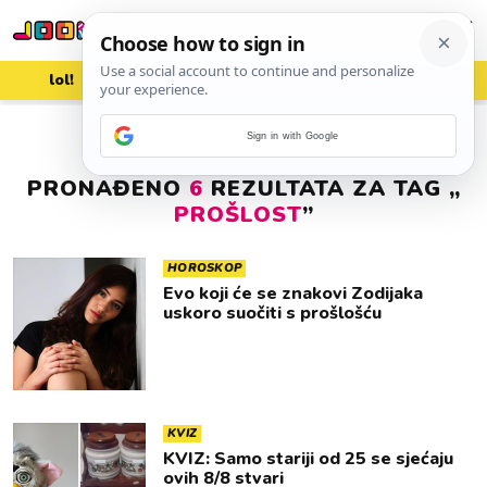
lol!
aww
vrh!
woot?!
Sign in with Google
PRONAĐENO
6
REZULTATA ZA TAG „
PROŠLOST
”
HOROSKOP
Evo koji će se znakovi Zodijaka
uskoro suočiti s prošlošću
KVIZ
KVIZ: Samo stariji od 25 se sjećaju
ovih 8/8 stvari