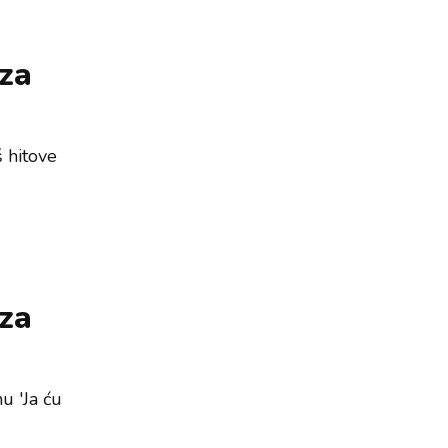
 za
š hitove
 za
u 'Ja ću