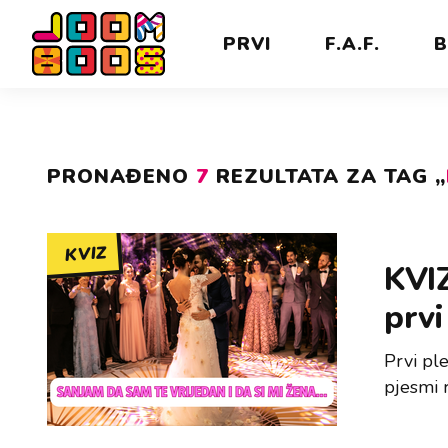
PRVI
F.A.F.
B
PRONAĐENO
7
REZULTATA ZA TAG „
KVIZ
KVIZ
prvi
Prvi pl
pjesmi 