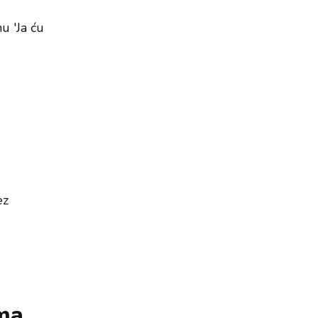
u 'Ja ću
ez
ama