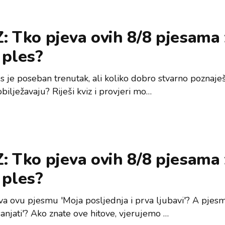
: Tko pjeva ovih 8/8 pjesama
 ples?
es je poseban trenutak, ali koliko dobro stvarno poznaje
obilježavaju? Riješi kviz i provjeri mo…
: Tko pjeva ovih 8/8 pjesama
 ples?
va ovu pjesmu 'Moja posljednja i prva ljubavi'? A pjesm
anjati'? Ako znate ove hitove, vjerujemo …