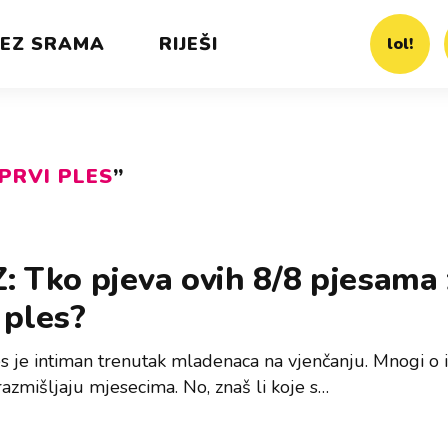
EZ SRAMA
RIJEŠI
lol!
PRVI PLES
”
: Tko pjeva ovih 8/8 pjesama
 ples?
es je intiman trenutak mladenaca na vjenčanju. Mnogi o 
razmišljaju mjesecima. No, znaš li koje s…