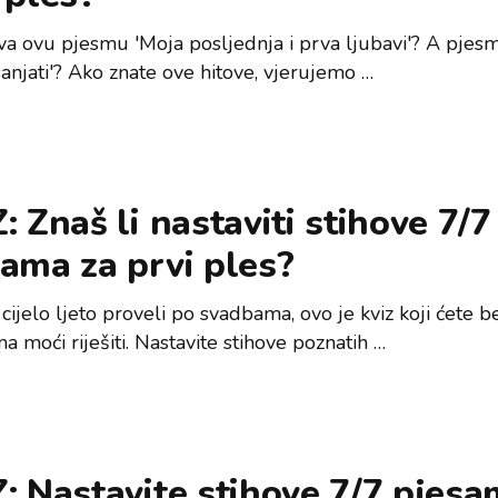
va ovu pjesmu 'Moja posljednja i prva ljubavi'? A pjesm
anjati'? Ako znate ove hitove, vjerujemo …
: Znaš li nastaviti stihove 7/7
ama za prvi ples?
cijelo ljeto proveli po svadbama, ovo je kviz koji ćete b
 moći riješiti. Nastavite stihove poznatih …
: Nastavite stihove 7/7 pjes