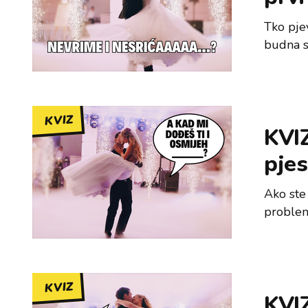
Tko pje
budna s
KVIZ
KVIZ
pjes
Ako ste 
problema
KVIZ
KVIZ