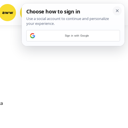
aww
vrh!
woot?!
Sign in with Google
za