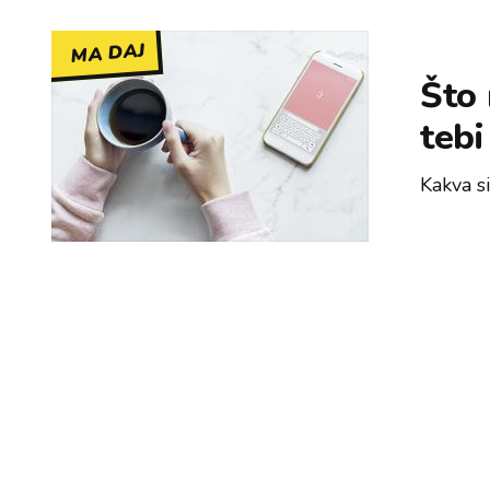
MA DAJ
Što 
tebi
Kakva si