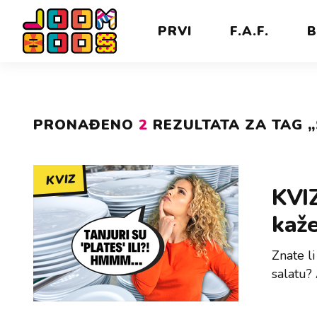
PRVI
F.A.F.
B
PRONAĐENO
2
REZULTATA ZA TAG „
KVIZ
KVIZ
kaž
Znate l
salatu?