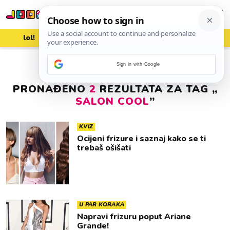
lol!
aww
vrh!
woot?!
Sign in with Google
PRONAĐENO
2
REZULTATA ZA TAG „
SALON COOL
”
KVIZ
Ocijeni frizure i saznaj kako se ti
trebaš ošišati
U PAR KORAKA
Napravi frizuru poput Ariane
Grande!