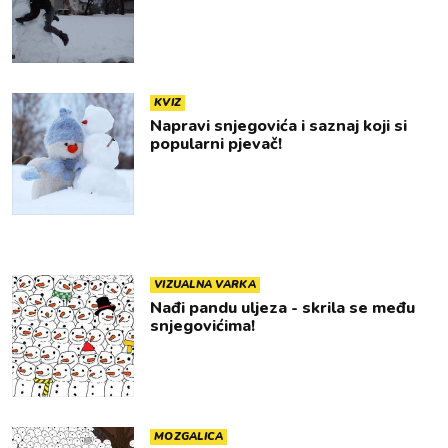
KVIZ
Napravi snjegovića i saznaj koji si
popularni pjevač!
VIZUALNA VARKA
Nađi pandu uljeza - skrila se među
snjegovićima!
MOZGALICA