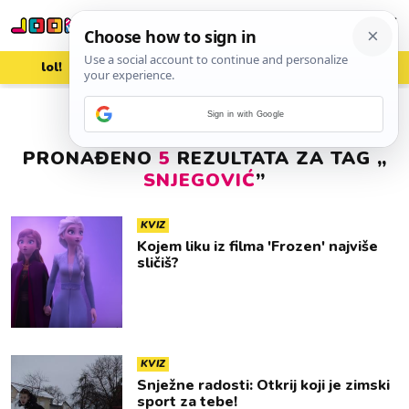
lol!
aww
vrh!
woot?!
Sign in with Google
PRONAĐENO
5
REZULTATA ZA TAG „
SNJEGOVIĆ
”
KVIZ
Kojem liku iz filma 'Frozen' najviše
sličiš?
KVIZ
Snježne radosti: Otkrij koji je zimski
sport za tebe!