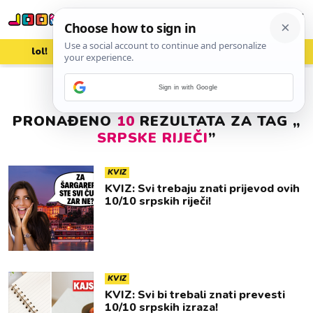
lol!
aww
vrh!
woot?!
Sign in with Google
PRONAĐENO
10
REZULTATA ZA TAG „
SRPSKE RIJEČI
”
KVIZ
KVIZ: Svi trebaju znati prijevod ovih
10/10 srpskih riječi!
KVIZ
KVIZ: Svi bi trebali znati prevesti
10/10 srpskih izraza!