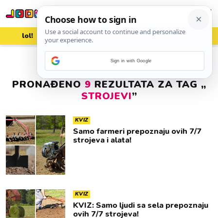
lol!
aww
vrh!
woot?!
Sign in with Google
PRONAĐENO
9
REZULTATA ZA TAG „
STROJEVI
”
KVIZ
Samo farmeri prepoznaju ovih 7/7
strojeva i alata!
KVIZ
KVIZ: Samo ljudi sa sela prepoznaju
ovih 7/7 strojeva!