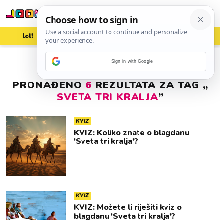
lol!
aww
vrh!
woot?!
Sign in with Google
PRONAĐENO
6
REZULTATA ZA TAG „
SVETA TRI KRALJA
”
KVIZ
KVIZ: Koliko znate o blagdanu
'Sveta tri kralja'?
KVIZ
KVIZ: Možete li riješiti kviz o
blagdanu 'Sveta tri kralja'?