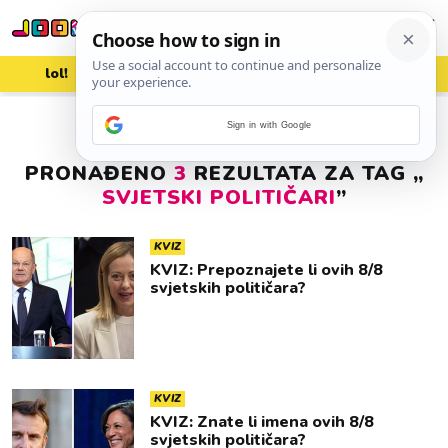
lol!
aww
vrh!
woot?!
Sign in with Google
PRONAĐENO
3
REZULTATA ZA TAG „
SVJETSKI POLITIČARI
”
KVIZ
KVIZ: Prepoznajete li ovih 8/8
svjetskih političara?
KVIZ
KVIZ: Znate li imena ovih 8/8
svjetskih političara?