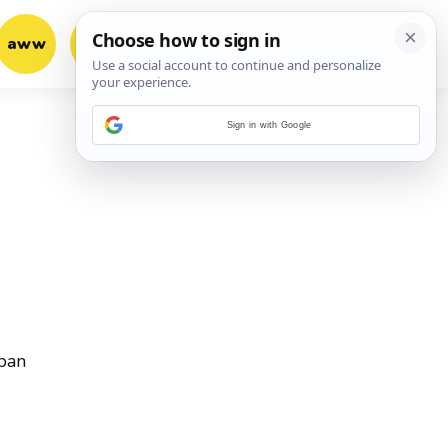
aww
vrh!
woot?!
Sign in with Google
rban