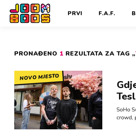
PRVI
F.A.F.
B
PRONAĐENO
1
REZULTATA ZA TAG „
NOVO MJESTO
Gdje
Tesl
SoHo Su
crowd, p