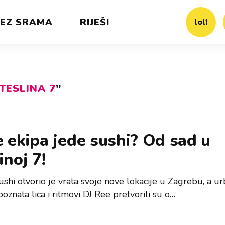
EZ SRAMA
RIJEŠI
lol!
TESLINA 7
”
 ekipa jede sushi? Od sad u
inoj 7!
shi otvorio je vrata svoje nove lokacije u Zagrebu, a u
oznata lica i ritmovi DJ Ree pretvorili su o…