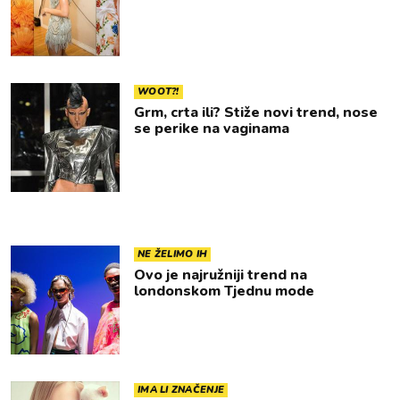
WOOT?!
Grm, crta ili? Stiže novi trend, nose
se perike na vaginama
NE ŽELIMO IH
Ovo je najružniji trend na
londonskom Tjednu mode
IMA LI ZNAČENJE