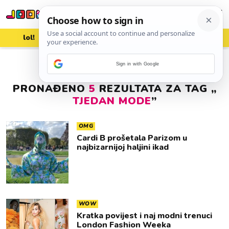
lol!
aww
vrh!
woot?!
Sign in with Google
PRONAĐENO
5
REZULTATA ZA TAG „
TJEDAN MODE
”
OMG
Cardi B prošetala Parizom u
najbizarnijoj haljini ikad
WOW
Kratka povijest i naj modni trenuci
London Fashion Weeka