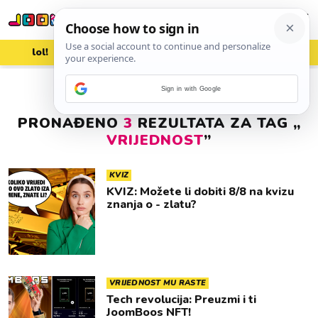
lol!
aww
vrh!
woot?!
Sign in with Google
PRONAĐENO
3
REZULTATA ZA TAG „
VRIJEDNOST
”
KVIZ
KVIZ: Možete li dobiti 8/8 na kvizu
znanja o - zlatu?
VRIJEDNOST MU RASTE
Tech revolucija: Preuzmi i ti
JoomBoos NFT!