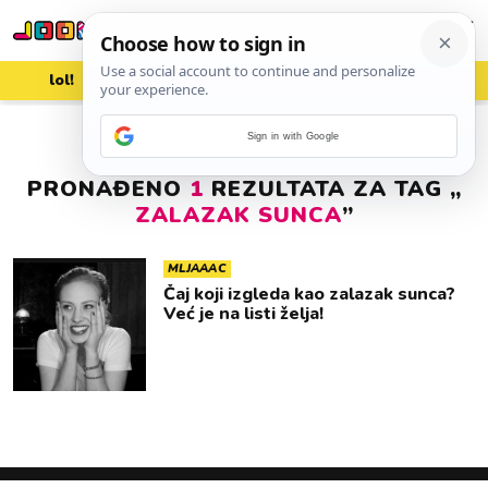
lol!
aww
vrh!
woot?!
Sign in with Google
PRONAĐENO
1
REZULTATA ZA TAG „
ZALAZAK SUNCA
”
MLJAAAC
Čaj koji izgleda kao zalazak sunca?
Već je na listi želja!