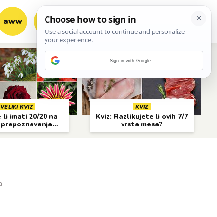
aww
vrh!
woot?!
Sign in with Google
VELIKI KVIZ
KVIZ
li imati 20/20 na
Kviz: Razlikujete li ovih 7/7
 prepoznavanja
vrsta mesa?
cvijeća?
a