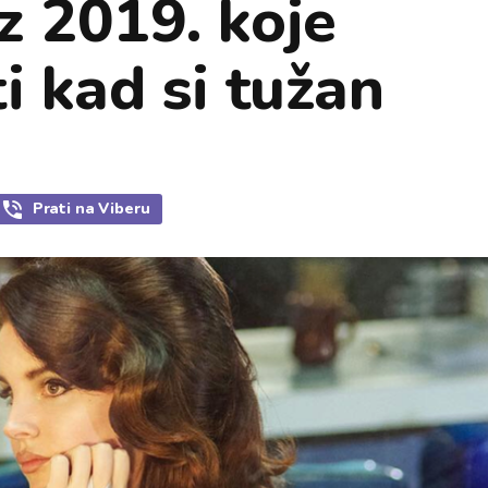
z 2019. koje
i kad si tužan
Prati
na Viberu