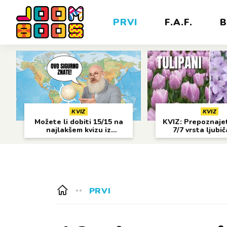
PRVI
F.A.F.
B
KVIZ
KVIZ
Možete li dobiti 15/15 na
KVIZ: Prepoznajet
najlakšem kvizu iz
7/7 vrsta ljubi
geografije?
cvijeća?
PRVI