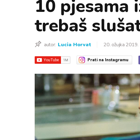
10 pjesama i
trebaš slušat
autor:
Lucia Horvat
20. ožujka 2019.
Prati
na Instagramu