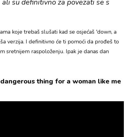
ali su definitivno za povezati se s
sama koje trebaš slušati kad se osjećaš 'down, a
ša verzija. I definitivno će ti pomoći da prođeš to
om sretnijem raspoloženju. Ipak je danas dan
a dangerous thing for a woman like me