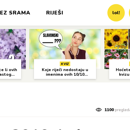
EZ SRAMA
RIJEŠI
lol!
KVIZ
e li ovih
Koje riječi nedostaju u
Hoćete 
častog
imenima ovih 10/10
kvizu
gradova?
1100
pregled