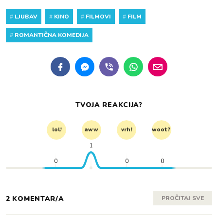
#
LJUBAV
#
KINO
#
FILMOVI
#
FILM
#
ROMANTIČNA KOMEDIJA
TVOJA REAKCIJA?
lol!
aww
vrh!
woot?!
1
0
0
0
2 KOMENTAR/A
PROČITAJ SVE