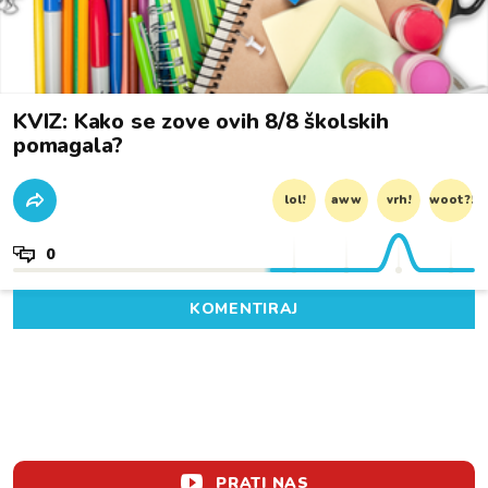
KVIZ: Kako se zove ovih 8/8 školskih
pomagala?
lol!
aww
vrh!
woot?!
0
KOMENTIRAJ
PRATI NAS