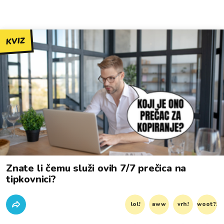
KVIZ
Znate li čemu služi ovih 7/7 prečica na
tipkovnici?
lol!
aww
vrh!
woot?!