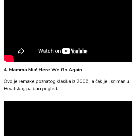
4. Mamma Mia! Here We Go Again
Ovo je remake poznatog klasika iz 2008., a čak je i sniman u
Hrvatskoj, pa baci pogled.