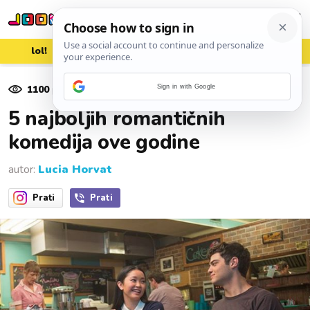
lol!
aww
vrh!
woot?!
1100
pregleda
Sign in with Google
29. listopada 2018.
5 najboljih romantičnih
komedija ove godine
autor:
Lucia Horvat
Prati
Prati