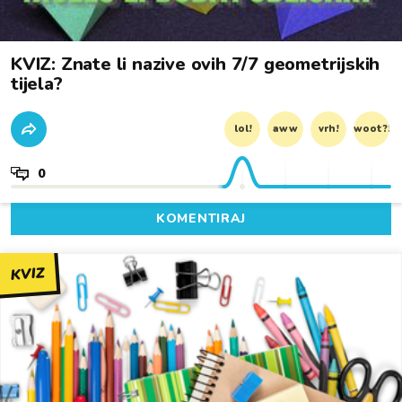
KVIZ: Znate li nazive ovih 7/7 geometrijskih
tijela?
lol!
aww
vrh!
woot?!
0
KOMENTIRAJ
KVIZ