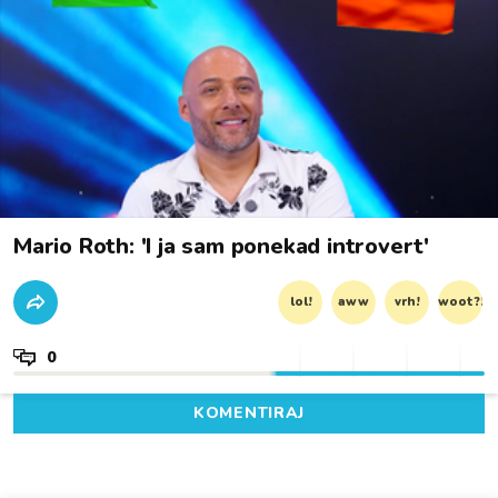
Mario Roth: 'I ja sam ponekad introvert'
lol!
aww
vrh!
woot?!
0
KOMENTIRAJ