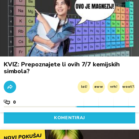
KVIZ: Prepoznajete li ovih 7/7 kemijskih
simbola?
lol!
aww
vrh!
woot?!
0
KOMENTIRAJ
NOVI POKUŠAJ