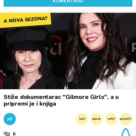
KOMENTIRAJ
A NOVA SEZONA?
Stiže dokumentarac "Gilmore Girls", a u
pripremi je i knjiga
lol!
aww
vrh!
woot?!
0