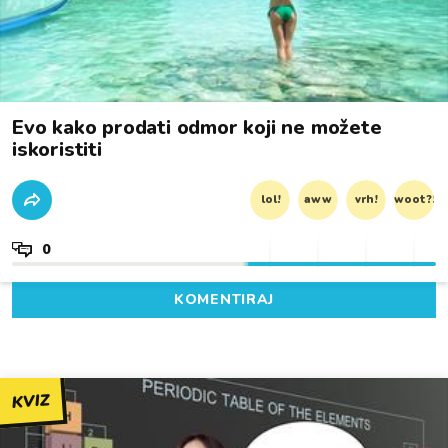
Evo kako prodati odmor koji ne možete
iskoristiti
lol!
aww
vrh!
woot?!
0
KOMENTIRAJ
KVIZ