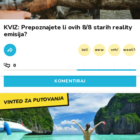
KVIZ: Prepoznajete li ovih 8/8 starih reality
emisija?
lol!
aww
vrh!
woot?!
0
KOMENTIRAJ
VINTED ZA PUTOVANJA