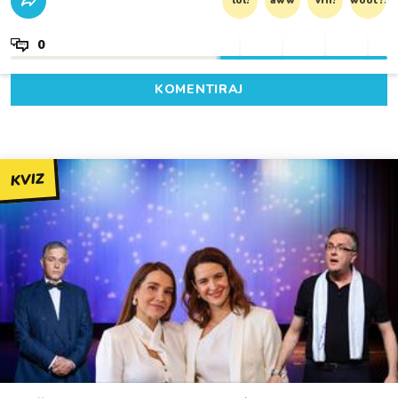
lol!
aww
vrh!
woot?!
0
KOMENTIRAJ
KVIZ