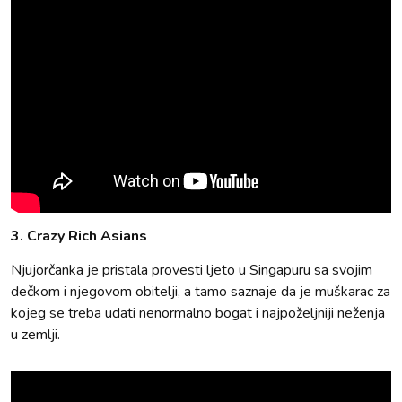
3. Crazy Rich Asians
Njujorčanka je pristala provesti ljeto u Singapuru sa svojim
dečkom i njegovom obitelji, a tamo saznaje da je muškarac za
kojeg se treba udati nenormalno bogat i najpoželjniji neženja
u zemlji.