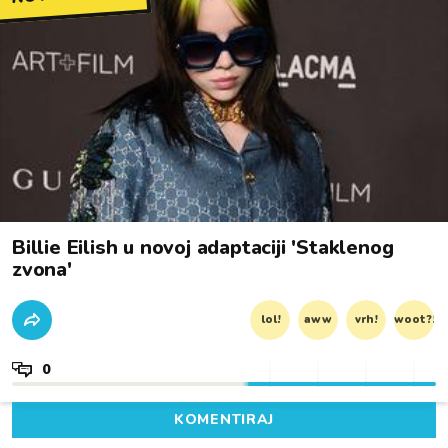
Billie Eilish u novoj adaptaciji 'Staklenog
zvona'
lol!
aww
vrh!
woot?!
0
KOMENTIRAJ