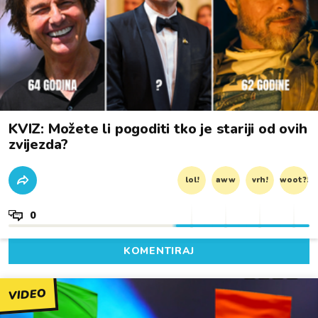
KVIZ: Možete li pogoditi tko je stariji od ovih
zvijezda?
lol!
aww
vrh!
woot?!
0
KOMENTIRAJ
VIDEO