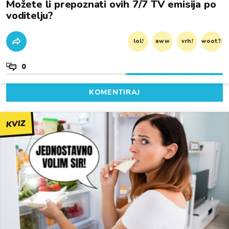
Možete li prepoznati ovih 7/7 TV emisija po
voditelju?
lol!
aww
vrh!
woot?!
0
KOMENTIRAJ
KVIZ