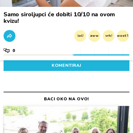
Samo siroljupci će dobiti 10/10 na ovom
kvizu!
lol!
aww
vrh!
woot?!
0
KOMENTIRAJ