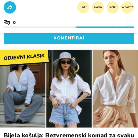
lol!
aww
vrh!
woot?!
0
KOMENTIRAJ
ODJEVNI KLASIK
Bijela košulja: Bezvremenski komad za svaku