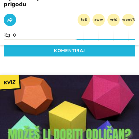
prigodu
lol!
aww
vrh!
woot?!
0
KOMENTIRAJ
KVIZ