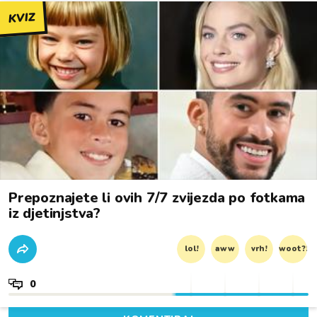
KVIZ
Prepoznajete li ovih 7/7 zvijezda po fotkama
iz djetinjstva?
lol!
aww
vrh!
woot?!
0