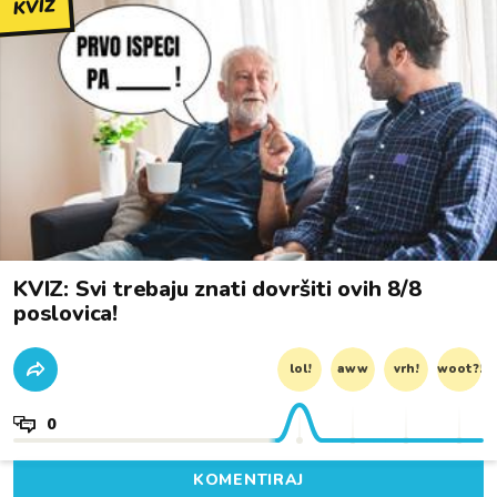
KVIZ
KVIZ: Svi trebaju znati dovršiti ovih 8/8
poslovica!
lol!
aww
vrh!
woot?!
0
KOMENTIRAJ