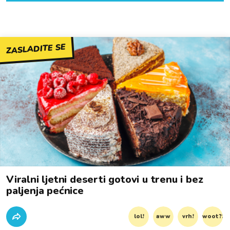
ZASLADITE SE
Viralni ljetni deserti gotovi u trenu i bez
paljenja pećnice
lol!
aww
vrh!
woot?!