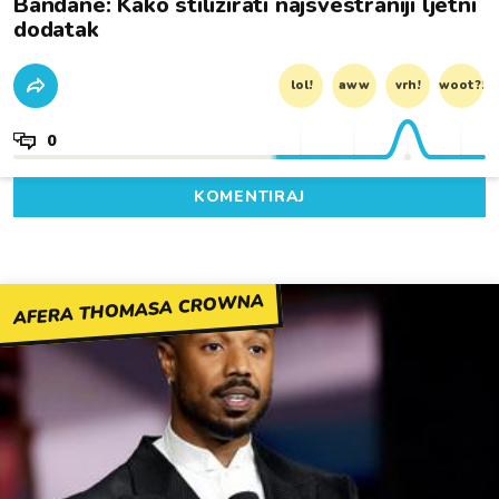
Bandane: Kako stilizirati najsvestraniji ljetni
dodatak
lol!
aww
vrh!
woot?!
0
KOMENTIRAJ
AFERA THOMASA CROWNA