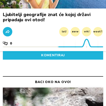
Ljubitelji geografije znat će kojoj državi
pripadaju ovi otoci!
lol!
aww
vrh!
woot?!
0
KOMENTIRAJ