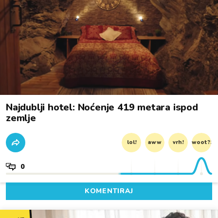
Najdublji hotel: Noćenje 419 metara ispod
zemlje
lol!
aww
vrh!
woot?!
0
KOMENTIRAJ