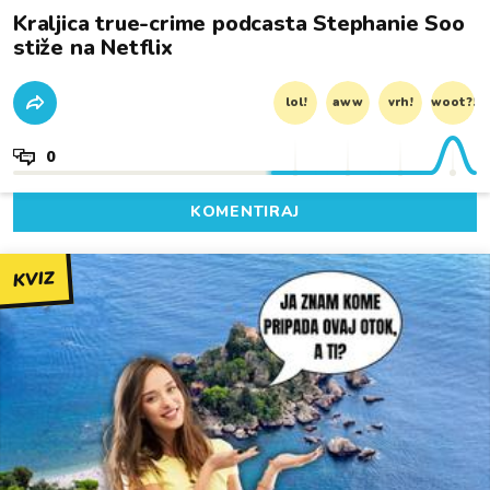
Kraljica true-crime podcasta Stephanie Soo
stiže na Netflix
lol!
aww
vrh!
woot?!
0
KOMENTIRAJ
KVIZ