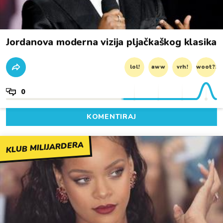
Jordanova moderna vizija pljačkaškog klasika
lol!
aww
vrh!
woot?!
0
KOMENTIRAJ
KLUB MILIJARDERA