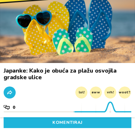
Japanke: Kako je obuća za plažu osvojila
gradske ulice
lol!
aww
vrh!
woot?!
0
KOMENTIRAJ