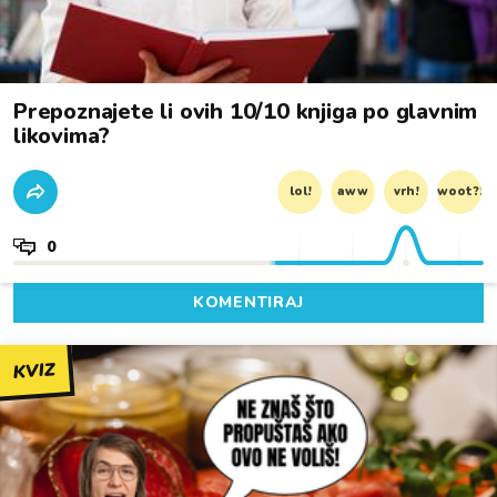
Prepoznajete li ovih 10/10 knjiga po glavnim
likovima?
lol!
aww
vrh!
woot?!
0
KOMENTIRAJ
KVIZ