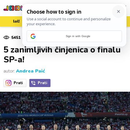
lol!
aww
vrh!
woot?!
5451
pregleda
Sign in with Google
15. srpnja 2018.
5 zanimljivih činjenica o finalu
SP-a!
autor:
Andrea Paić
Prati
Prati