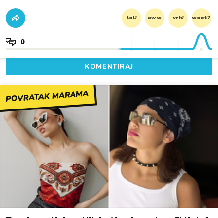
lol!
aww
vrh!
woot?!
0
KOMENTIRAJ
POVRATAK MARAMA