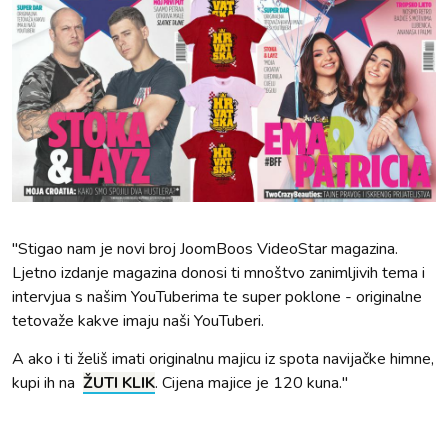
"Stigao nam je novi broj JoomBoos VideoStar magazina.
Ljetno izdanje magazina donosi ti mnoštvo zanimljivih tema i
intervjua s našim YouTuberima te super poklone - originalne
tetovaže kakve imaju naši YouTuberi.
A ako i ti želiš imati originalnu majicu iz spota navijačke himne,
kupi ih na
ŽUTI KLIK
. Cijena majice je 120 kuna."