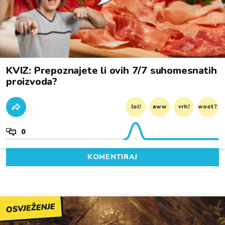
KVIZ: Prepoznajete li ovih 7/7 suhomesnatih
proizvoda?
lol!
aww
vrh!
woot?!
0
KOMENTIRAJ
OSVJEŽENJE