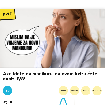
KVIZ
Ako idete na manikuru, na ovom kvizu ćete
dobiti 8/8!
lol!
aww
vrh!
woot?!
0