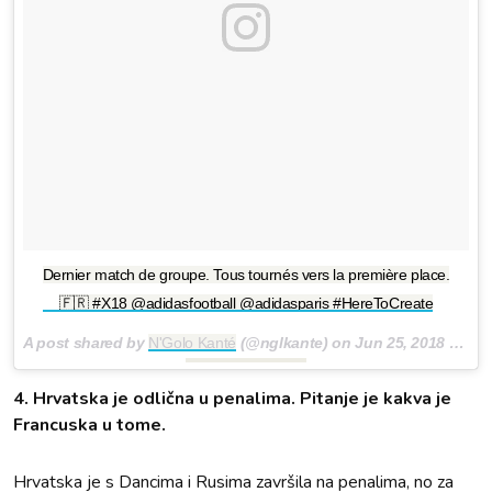
Dernier match de groupe. Tous tournés vers la première place.
🇫🇷 #X18 @adidasfootball @adidasparis #HereToCreate
A post shared by
N'Golo Kanté
(@nglkante) on
Jun 25, 2018 at 2:06am PDT
4. Hrvatska je odlična u penalima. Pitanje je kakva je
Francuska u tome.
Hrvatska je s Dancima i Rusima završila na penalima, no za