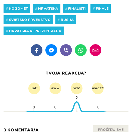
#
NOGOMET
#
HRVATSKA
#
FINALISTI
#
FINALE
#
SVJETSKO PRVENSTVO
#
RUSIJA
#
HRVATSKA REPREZENTACIJA
TVOJA REAKCIJA?
lol!
aww
vrh!
woot?!
2
0
0
0
3 KOMENTAR/A
PROČITAJ SVE