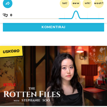
lol!
aww
vrh!
woot?!
0
KOMENTIRAJ
USKORO