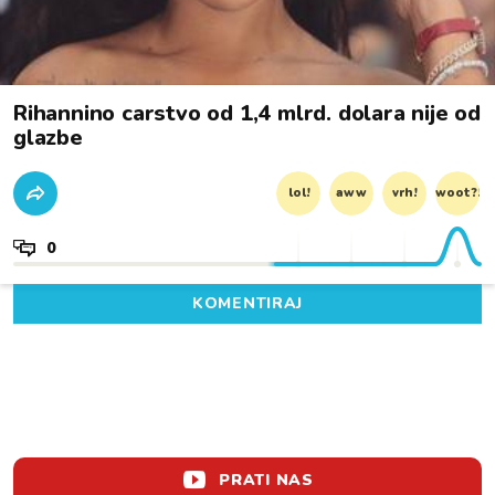
Rihannino carstvo od 1,4 mlrd. dolara nije od
glazbe
lol!
aww
vrh!
woot?!
0
KOMENTIRAJ
PRATI NAS