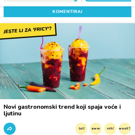
KOMENTIRAJ
JESTE LI ZA 'FRICY'?
Novi gastronomski trend koji spaja voće i
ljutinu
lol!
aww
vrh!
woot?!