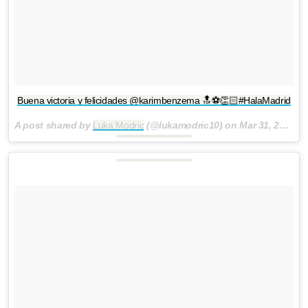
Buena victoria y felicidades @karimbenzema 🔝⚽️👏🏻#HalaMadrid
A post shared by
Luka Modric
(@lukamodric10) on
Mar 31, 2018 at 4:04pm PDT