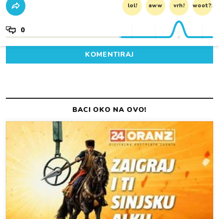
lol!
aww
vrh!
woot?!
0
KOMENTIRAJ