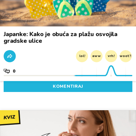
Japanke: Kako je obuća za plažu osvojila
gradske ulice
lol!
aww
vrh!
woot?!
0
KOMENTIRAJ
KVIZ