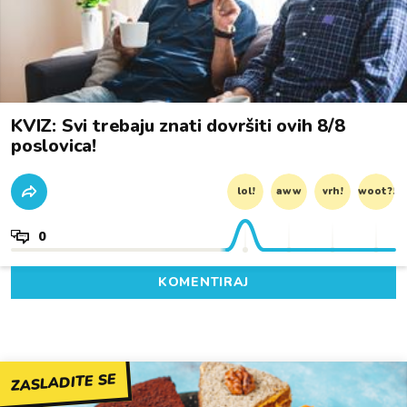
KVIZ: Svi trebaju znati dovršiti ovih 8/8
poslovica!
lol!
aww
vrh!
woot?!
0
KOMENTIRAJ
ZASLADITE SE