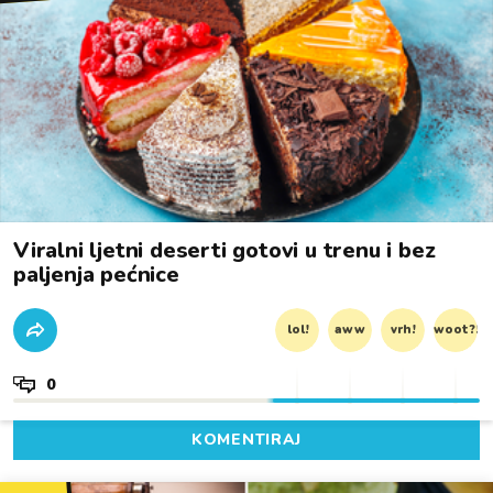
Viralni ljetni deserti gotovi u trenu i bez
paljenja pećnice
lol!
aww
vrh!
woot?!
0
KOMENTIRAJ