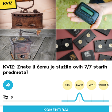
KVIZ
KVIZ: Znate li čemu je služilo ovih 7/7 starih
predmeta?
lol!
aww
vrh!
woot?!
0
KOMENTIRAJ