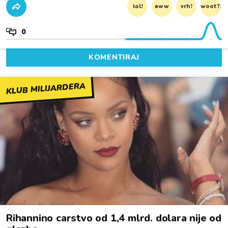
lol!
aww
vrh!
woot?!
0
KOMENTIRAJ
KLUB MILIJARDERA
Rihannino carstvo od 1,4 mlrd. dolara nije od