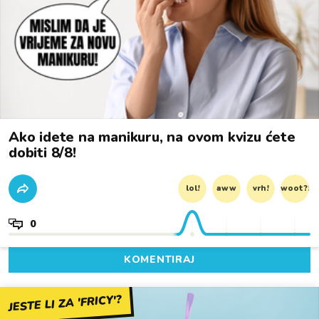
Ako idete na manikuru, na ovom kvizu ćete
dobiti 8/8!
lol!
aww
vrh!
woot?!
0
KOMENTIRAJ
JESTE LI ZA 'FRICY'?