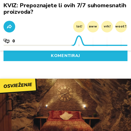
KVIZ: Prepoznajete li ovih 7/7 suhomesnatih
proizvoda?
lol!
aww
vrh!
woot?!
0
KOMENTIRAJ
OSVJEŽENJE