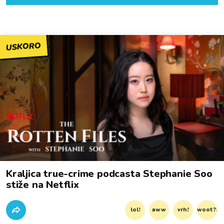
USKORO
Kraljica true-crime podcasta Stephanie Soo
stiže na Netflix
lol!
aww
vrh!
woot?!