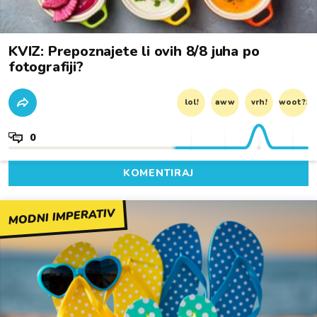
KVIZ: Prepoznajete li ovih 8/8 juha po
fotografiji?
lol!
aww
vrh!
woot?!
0
KOMENTIRAJ
MODNI IMPERATIV