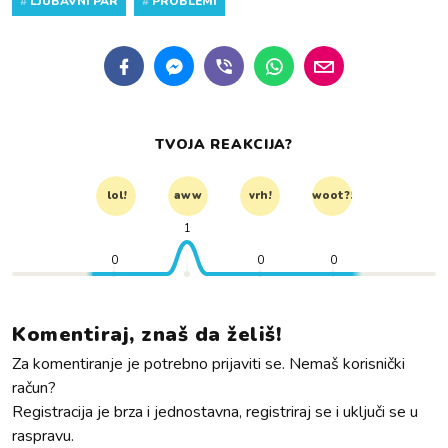
#
LJUBAVNI PAR
#
PROBLEMI
TVOJA REAKCIJA?
lol!
aww
vrh!
woot?!
1
0
0
0
Komentiraj, znaš da želiš!
Za komentiranje je potrebno prijaviti se. Nemaš korisnički
račun?
Registracija je brza i jednostavna, registriraj se i uključi se u
raspravu.