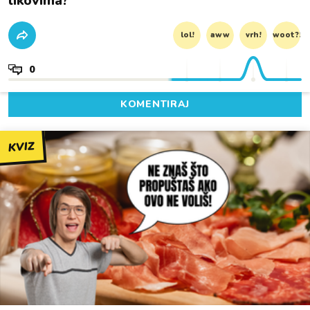
likovima?
lol!
aww
vrh!
woot?!
0
KOMENTIRAJ
KVIZ