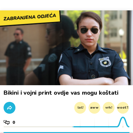
ZABRANJENA ODJEĆA
Bikini i vojni print ovdje vas mogu koštati
lol!
aww
vrh!
woot?!
0