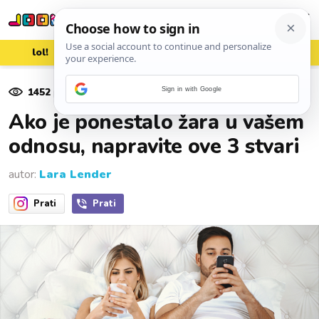
lol!
aww
vrh!
woot?!
1452
pregleda
Sign in with Google
15. kolovoza 2023.
Ako je ponestalo žara u vašem
odnosu, napravite ove 3 stvari
autor:
Lara Lender
Prati
Prati