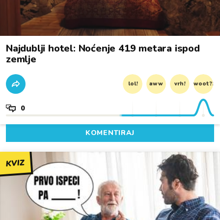
Najdublji hotel: Noćenje 419 metara ispod
zemlje
lol!
aww
vrh!
woot?!
0
KOMENTIRAJ
KVIZ