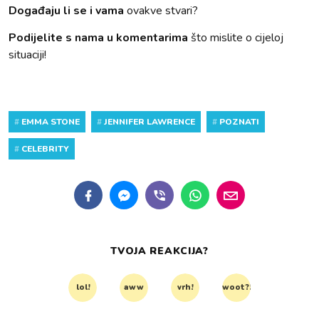
Događaju li se i vama
ovakve stvari?
Podijelite s nama u komentarima
što mislite o cijeloj
situaciji!
#
EMMA STONE
#
JENNIFER LAWRENCE
#
POZNATI
#
CELEBRITY
TVOJA REAKCIJA?
lol!
aww
vrh!
woot?!