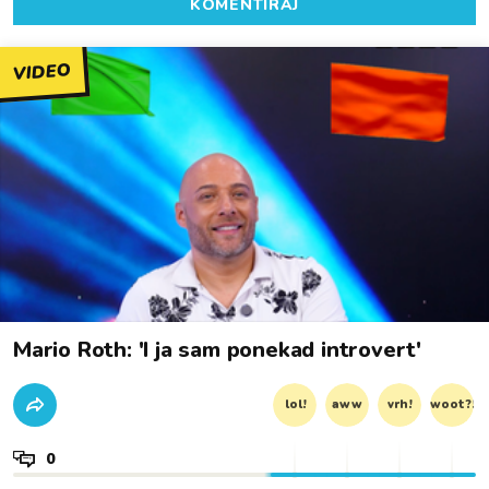
KOMENTIRAJ
VIDEO
Mario Roth: 'I ja sam ponekad introvert'
lol!
aww
vrh!
woot?!
0