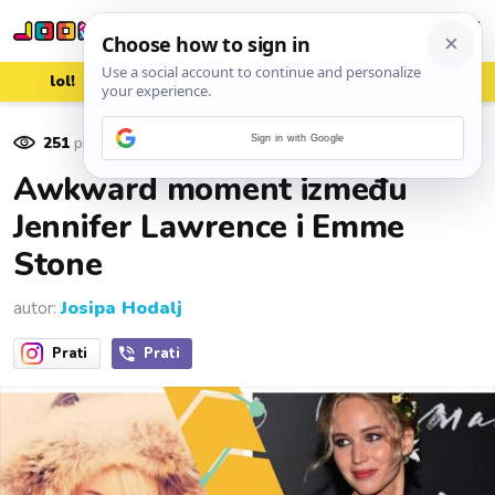
lol!
aww
vrh!
woot?!
251
pregleda
Sign in with Google
13. rujna 2017.
Awkward moment između
Jennifer Lawrence i Emme
Stone
autor:
Josipa Hodalj
Prati
Prati