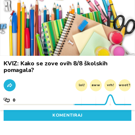
KVIZ: Kako se zove ovih 8/8 školskih
pomagala?
lol!
aww
vrh!
woot?!
0
KOMENTIRAJ