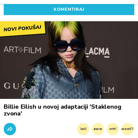
KOMENTIRAJ
NOVI POKUŠAJ
Billie Eilish u novoj adaptaciji 'Staklenog
zvona'
lol!
aww
vrh!
woot?!