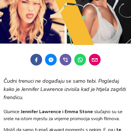
Čudni trenuci ne događaju se samo tebi. Pogledaj
kako je Jennifer Lawrence izvisila kad je htjela zagrliti
frendicu.
Glumice
Jennifer Lawrence i Emma Stone
slučajno su se
srele na istom mjestu za vrijeme promocija svojih filmova.
Misliš da samo ti imaš akward moments s nekim. E, pa i
te