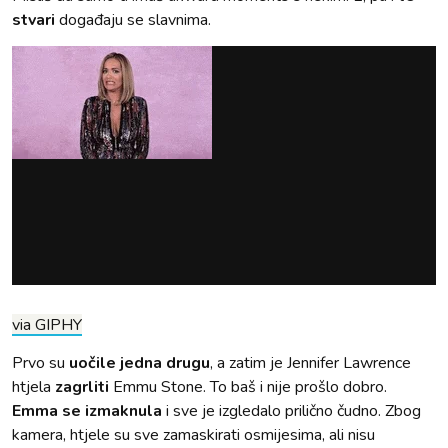
stvari
događaju se slavnima.
via GIPHY
Prvo su
uočile jedna drugu
, a zatim je Jennifer Lawrence
htjela
zagrliti
Emmu Stone. To baš i nije prošlo dobro.
Emma se izmaknula
i sve je izgledalo prilično čudno. Zbog
kamera, htjele su sve zamaskirati osmijesima, ali nisu