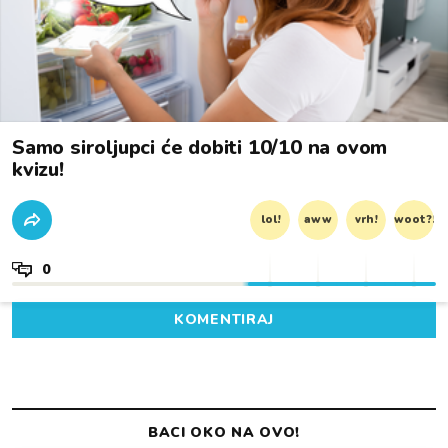
Samo siroljupci će dobiti 10/10 na ovom
kvizu!
lol!
aww
vrh!
woot?!
0
KOMENTIRAJ