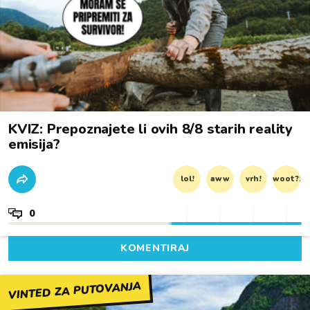
KVIZ: Prepoznajete li ovih 8/8 starih reality
emisija?
lol!
aww
vrh!
woot?!
0
KOMENTIRAJ
VINTED ZA PUTOVANJA