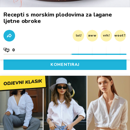
Recepti s morskim plodovima za lagane
ljetne obroke
lol!
aww
vrh!
woot?!
0
KOMENTIRAJ
ODJEVNI KLASIK