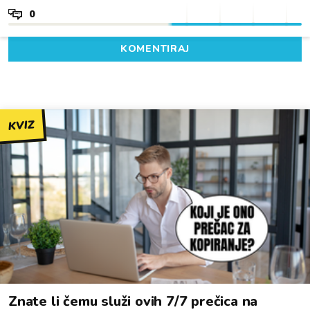
0
KOMENTIRAJ
KVIZ
Znate li čemu služi ovih 7/7 prečica na