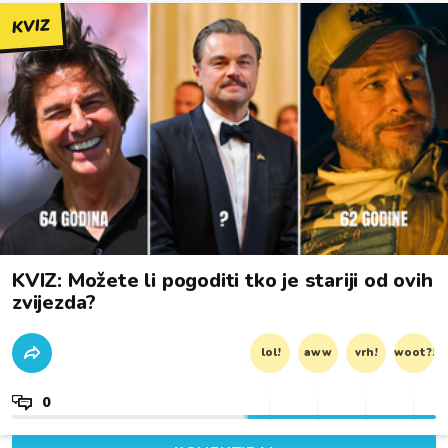
KVIZ
KVIZ: Možete li pogoditi tko je stariji od ovih
zvijezda?
lol!
aww
vrh!
woot?!
0