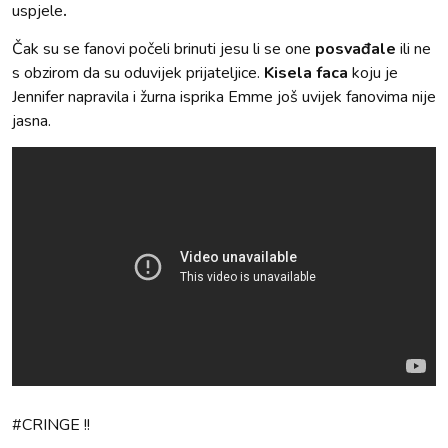
uspjele
.
Čak su se fanovi počeli brinuti jesu li se one
posvađale
ili ne
s obzirom da su oduvijek prijateljice.
Kisela faca
koju je
Jennifer napravila i žurna isprika Emme još uvijek fanovima nije
jasna.
#CRINGE !!