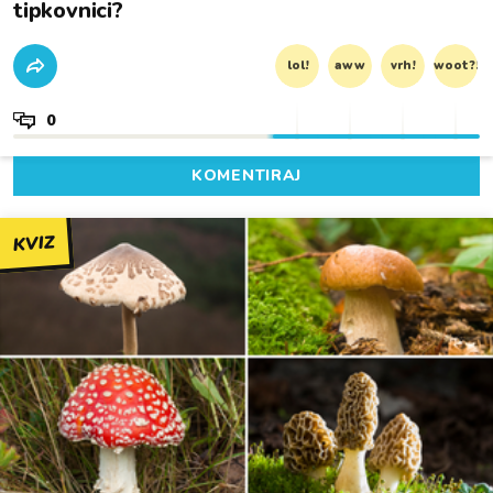
tipkovnici?
lol!
aww
vrh!
woot?!
0
KOMENTIRAJ
KVIZ