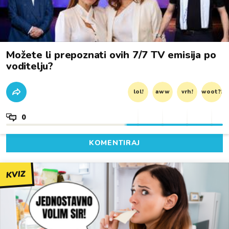
Možete li prepoznati ovih 7/7 TV emisija po
voditelju?
lol!
aww
vrh!
woot?!
0
KOMENTIRAJ
KVIZ