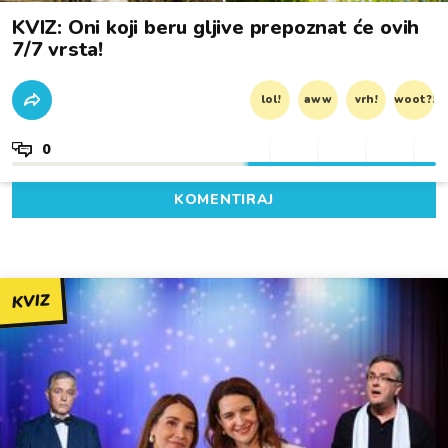
KVIZ: Oni koji beru gljive prepoznat će ovih
7/7 vrsta!
lol!
aww
vrh!
woot?!
0
KOMENTIRAJ
KVIZ