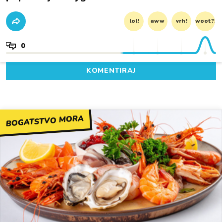
lol!
aww
vrh!
woot?!
0
KOMENTIRAJ
BOGATSTVO MORA