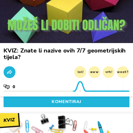
KVIZ: Znate li nazive ovih 7/7 geometrijskih
tijela?
lol!
aww
vrh!
woot?!
0
KOMENTIRAJ
KVIZ