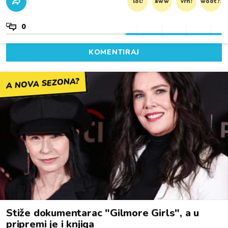
lol!
aww
vrh!
woot?!
0
KOMENTIRAJ
A NOVA SEZONA?
Stiže dokumentarac "Gilmore Girls", a u
pripremi je i knjiga