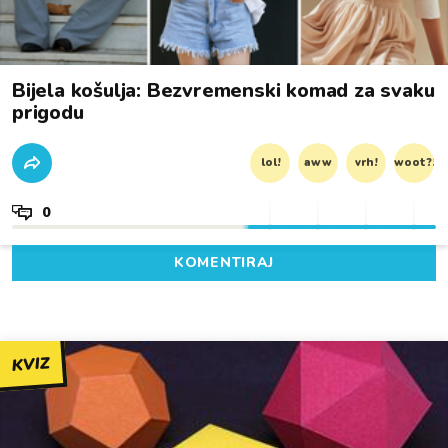
Bijela košulja: Bezvremenski komad za svaku
prigodu
lol!
aww
vrh!
woot?!
0
KOMENTIRAJ
KVIZ