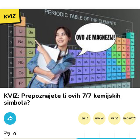
KVIZ
KVIZ: Prepoznajete li ovih 7/7 kemijskih
simbola?
lol!
aww
vrh!
woot?!
0