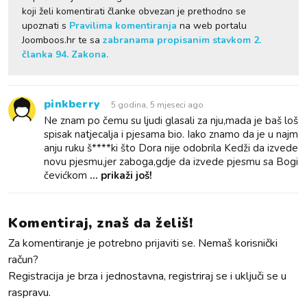
koji želi komentirati članke obvezan je prethodno se
upoznati s
Pravilima komentiranja
na web portalu
Joomboos.hr te sa
zabranama propisanim stavkom 2.
članka 94. Zakona.
pinkberry
5 godina, 5 mjeseci ago
Ne znam po čemu su ljudi glasali za nju,mada je baš loš
spisak natjecalja i pjesama bio. Iako znamo da je u najm
anju ruku š****ki što Dora nije odobrila Kedži da izvede
novu pjesmu,jer zaboga,gdje da izvede pjesmu sa Bogi
čevićkom
... prikaži još!
Komentiraj, znaš da želiš!
Za komentiranje je potrebno prijaviti se. Nemaš korisnički
račun?
Registracija je brza i jednostavna, registriraj se i uključi se u
raspravu.