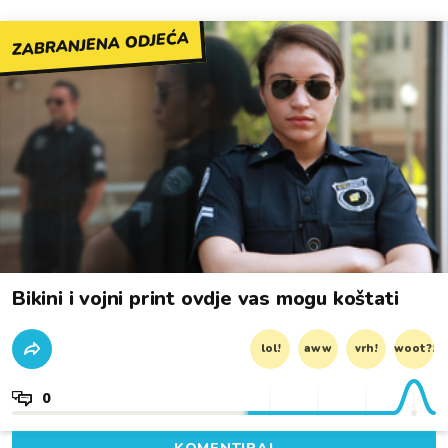
ZABRANJENA ODJEĆA
Bikini i vojni print ovdje vas mogu koštati
lol!
aww
vrh!
woot?!
0