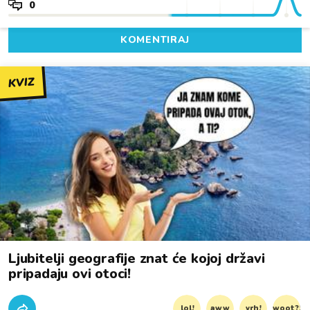
0
KOMENTIRAJ
KVIZ
Ljubitelji geografije znat će kojoj državi
pripadaju ovi otoci!
lol!
aww
vrh!
woot?!