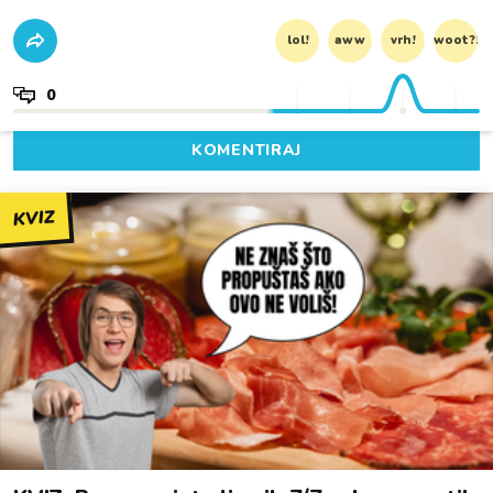
lol!
aww
vrh!
woot?!
0
KOMENTIRAJ
KVIZ