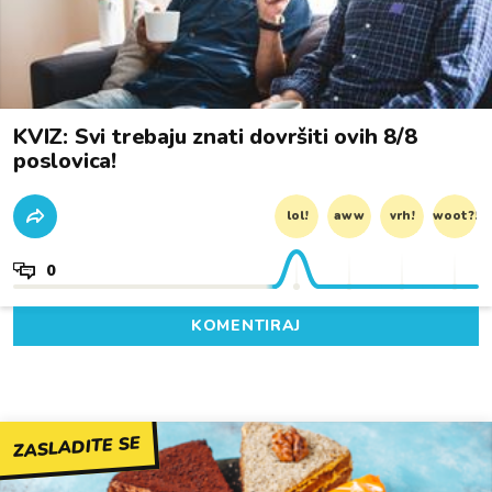
KVIZ: Svi trebaju znati dovršiti ovih 8/8
poslovica!
lol!
aww
vrh!
woot?!
0
KOMENTIRAJ
ZASLADITE SE