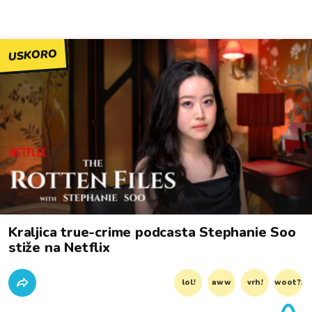
USKORO
Kraljica true-crime podcasta Stephanie Soo
stiže na Netflix
lol!
aww
vrh!
woot?!