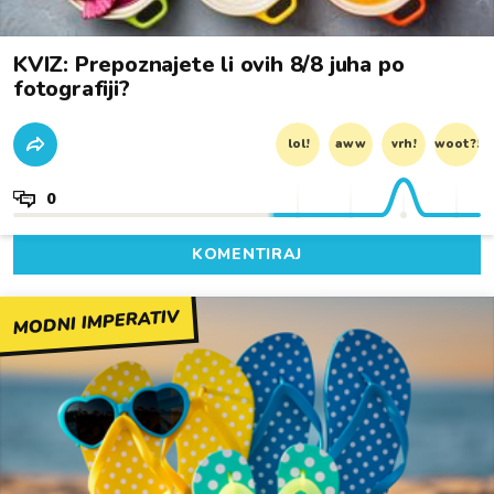
KVIZ: Prepoznajete li ovih 8/8 juha po
fotografiji?
lol!
aww
vrh!
woot?!
0
KOMENTIRAJ
MODNI IMPERATIV