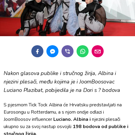
Nakon glasova publike i stručnog žirija, Albina i
njezini plesači, među kojima je i JoomBoosovac
Luciano Plazibat, pobijedila je na Dori s ? bodova
S pjesmom Tick Tock Albina će Hrvatsku predstavljati na
Eurosongu u Rotterdamu, a s njom ondje odlazi i
JoomBoosov influencer
Luciano. Albina i
njezini plesači
ukupno su za svoj nastup osvojili
198 bodova od publike i
stručnog žirija.