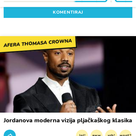
KOMENTIRAJ
AFERA THOMASA CROWNA
Jordanova moderna vizija pljačkaškog klasika
lol!
aww
vrh!
woot?!