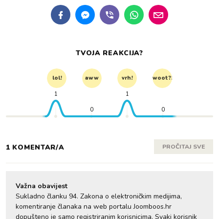
TVOJA REAKCIJA?
lol!
aww
vrh!
woot?!
1
1
0
0
1 KOMENTAR/A
PROČITAJ SVE
Važna obavijest
Sukladno članku 94. Zakona o elektroničkim medijima,
komentiranje članaka na web portalu Joomboos.hr
dopušteno je samo registriranim korisnicima. Svaki korisnik