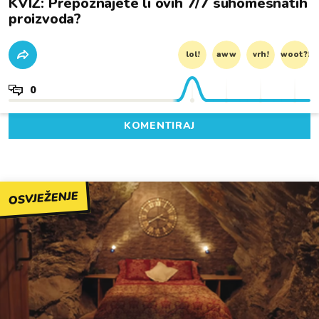
KVIZ: Prepoznajete li ovih 7/7 suhomesnatih
proizvoda?
lol!
aww
vrh!
woot?!
0
KOMENTIRAJ
OSVJEŽENJE