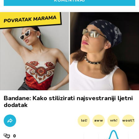
KOMENTIRAJ
POVRATAK MARAMA
Bandane: Kako stilizirati najsvestraniji ljetni
dodatak
lol!
aww
vrh!
woot?!
0