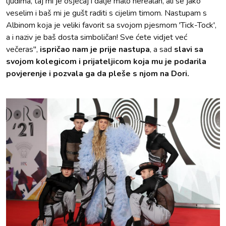
ljudima, taj mi je osjećaj i dalje malo nerealan, ali se jako
veselim i baš mi je gušt raditi s cijelim timom. Nastupam s
Albinom koja je veliki favorit sa svojom pjesmom 'Tick-Tock',
a i naziv je baš dosta simboličan! Sve ćete vidjet već
večeras",
ispričao nam je prije nastupa
, a sad
slavi sa
svojom kolegicom i prijateljicom koja mu je podarila
povjerenje i pozvala ga da pleše s njom na Dori.