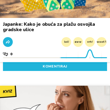
Japanke: Kako je obuća za plažu osvojila
gradske ulice
lol!
aww
vrh!
woot?!
0
KOMENTIRAJ
KVIZ