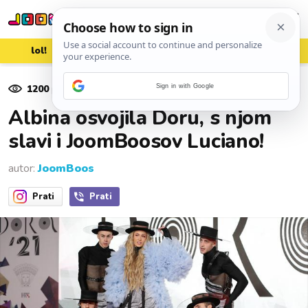
lol!
aww
vrh!
woot?!
1200
pregleda
Sign in with Google
13. veljače 2021.
Albina osvojila Doru, s njom
slavi i JoomBoosov Luciano!
autor:
JoomBoos
Prati
Prati