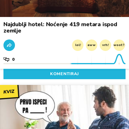
Najdublji hotel: Noćenje 419 metara ispod
zemlje
lol!
aww
vrh!
woot?!
0
KOMENTIRAJ
KVIZ