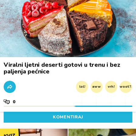
Viralni ljetni deserti gotovi u trenu i bez
paljenja pećnice
lol!
aww
vrh!
woot?!
0
KOMENTIRAJ
KVIZ