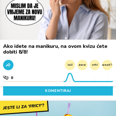
Ako idete na manikuru, na ovom kvizu ćete
dobiti 8/8!
lol!
aww
vrh!
woot?!
0
KOMENTIRAJ
JESTE LI ZA 'FRICY'?