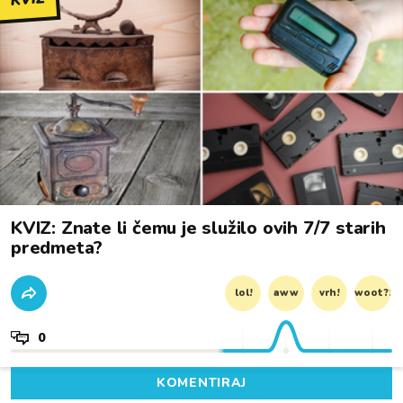
KVIZ: Znate li čemu je služilo ovih 7/7 starih
predmeta?
lol!
aww
vrh!
woot?!
0
KOMENTIRAJ