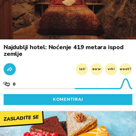
Najdublji hotel: Noćenje 419 metara ispod
zemlje
lol!
aww
vrh!
woot?!
0
KOMENTIRAJ
ZASLADITE SE