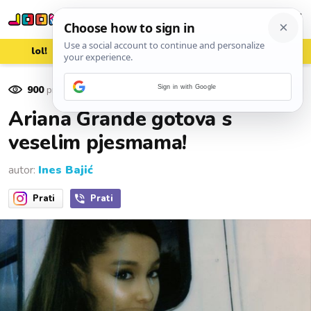
lol!
aww
vrh!
woot?!
900
pregleda
Sign in with Google
11. prosinca 2018.
Ariana Grande gotova s
veselim pjesmama!
autor:
Ines Bajić
Prati
Prati