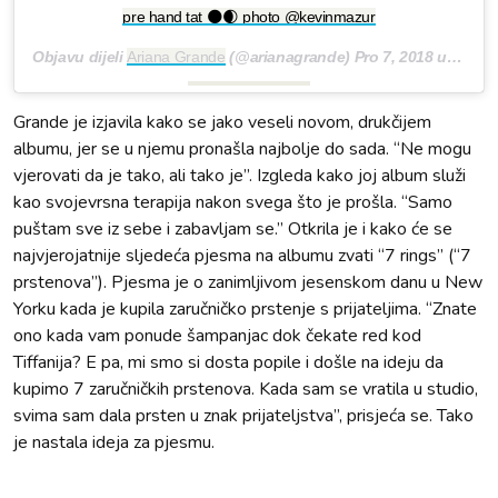
pre hand tat 🌑🌒 photo @kevinmazur
Objavu dijeli
Ariana Grande
(@arianagrande)
Pro 7, 2018 u 7:55 PST
Grande je izjavila kako se jako veseli novom, drukčijem
albumu, jer se u njemu pronašla najbolje do sada. “Ne mogu
vjerovati da je tako, ali tako je”. Izgleda kako joj album služi
kao svojevrsna terapija nakon svega što je prošla. “Samo
puštam sve iz sebe i zabavljam se.” Otkrila je i kako će se
najvjerojatnije sljedeća pjesma na albumu zvati “7 rings” (“7
prstenova”). Pjesma je o zanimljivom jesenskom danu u New
Yorku kada je kupila zaručničko prstenje s prijateljima. “Znate
ono kada vam ponude šampanjac dok čekate red kod
Tiffanija? E pa, mi smo si dosta popile i došle na ideju da
kupimo 7 zaručničkih prstenova. Kada sam se vratila u studio,
svima sam dala prsten u znak prijateljstva”, prisjeća se. Tako
je nastala ideja za pjesmu.