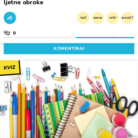
ljetne obroke
lol!
aww
vrh!
woot?!
0
KOMENTIRAJ
KVIZ