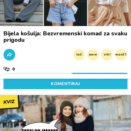
Bijela košulja: Bezvremenski komad za svaku
prigodu
lol!
aww
vrh!
woot?!
0
KOMENTIRAJ
KVIZ