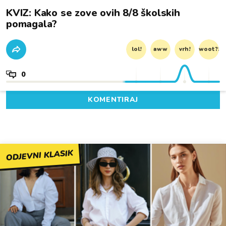
KVIZ: Kako se zove ovih 8/8 školskih
pomagala?
lol!
aww
vrh!
woot?!
0
KOMENTIRAJ
ODJEVNI KLASIK