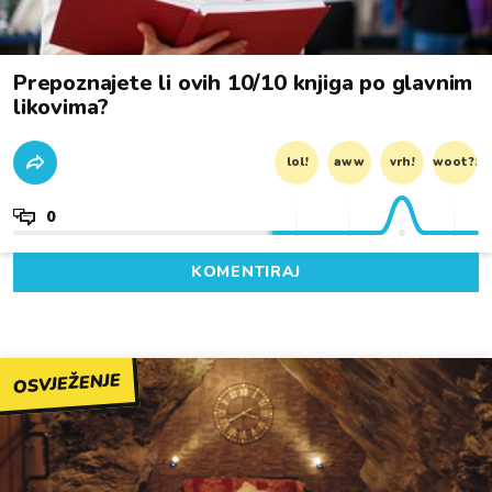
Prepoznajete li ovih 10/10 knjiga po glavnim
likovima?
lol!
aww
vrh!
woot?!
0
KOMENTIRAJ
OSVJEŽENJE