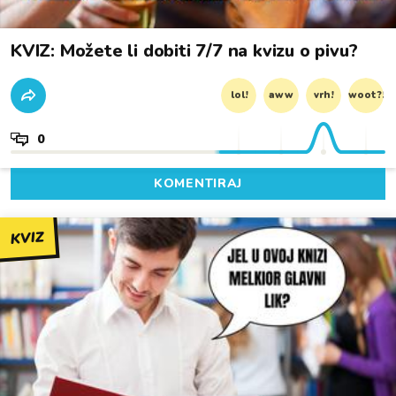
KVIZ: Možete li dobiti 7/7 na kvizu o pivu?
lol!
aww
vrh!
woot?!
0
KOMENTIRAJ
KVIZ