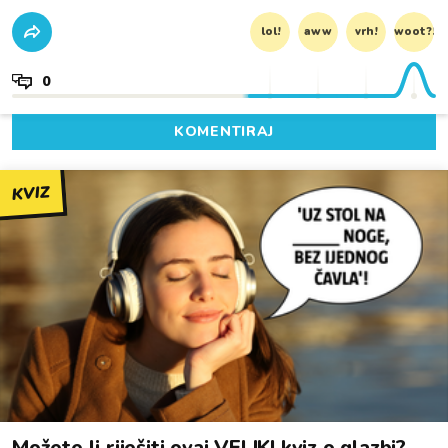
lol!
aww
vrh!
woot?!
0
KOMENTIRAJ
KVIZ
Možete li riješiti ovaj VELIKI kviz o glazbi?