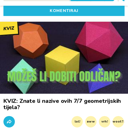
KOMENTIRAJ
KVIZ
KVIZ: Znate li nazive ovih 7/7 geometrijskih
tijela?
lol!
aww
vrh!
woot?!