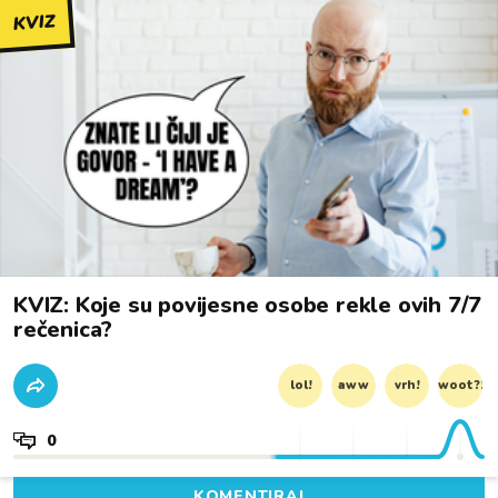
KVIZ
KVIZ: Koje su povijesne osobe rekle ovih 7/7
rečenica?
lol!
aww
vrh!
woot?!
0
KOMENTIRAJ