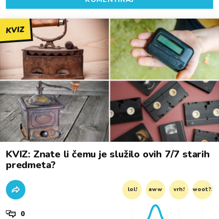
KVIZ
KVIZ: Znate li čemu je služilo ovih 7/7 starih
predmeta?
lol!
aww
vrh!
woot?!
0