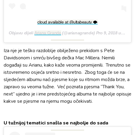
cloud available at @ultabeauty 🌩
Objavu dijeli
Ariana Grande
(@arianagrande)
Pro 9, 2018 u 3:18 PST
Iza nje je teško razdoblje obilježeno prekidom s Pete
Davidsonom i smrću bivšeg dečka Mac Millera. Nemili
događaji su Arianu, kako kaže veoma promijenili. Trenutno se
istovremeno osjeća sretno i nesretno. Zbog toga će se na
sljedećem albumu naći pjesme koje su ritmom možda brze, a
zapravo su veoma tužne. Već poznata pjesma “Thank You,
next” ujedno je i ime predstojećeg albuma te najbolje opisuje
kakve se pjesme na njemu mogu očekivati.
U tužnijoj tematici snašla se najbolje do sada