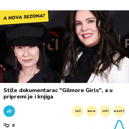
A NOVA SEZONA?
Stiže dokumentarac "Gilmore Girls", a u
pripremi je i knjiga
lol!
aww
vrh!
woot?!
0