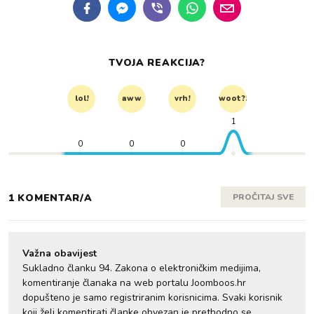
TVOJA REAKCIJA?
lol!
aww
vrh!
woot?!
1
0
0
0
1 KOMENTAR/A
PROČITAJ SVE
Važna obavijest
Sukladno članku 94. Zakona o elektroničkim medijima,
komentiranje članaka na web portalu Joomboos.hr
dopušteno je samo registriranim korisnicima. Svaki korisnik
koji želi komentirati članke obvezan je prethodno se