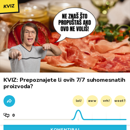
KVIZ
KVIZ: Prepoznajete li ovih 7/7 suhomesnatih
proizvoda?
lol!
aww
vrh!
woot?!
0
KOMENTIRAJ