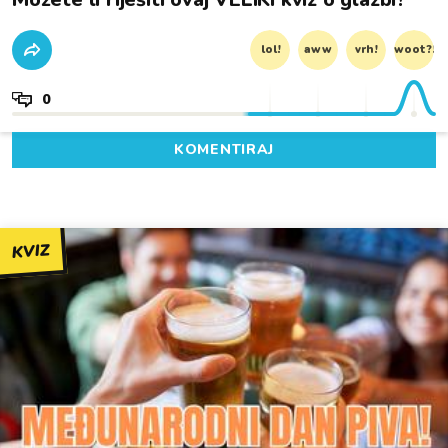
lol!
aww
vrh!
woot?!
0
KOMENTIRAJ
KVIZ