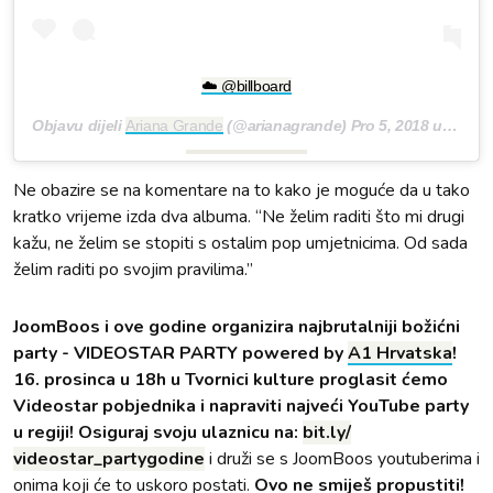
☁️ @billboard
Objavu dijeli
Ariana Grande
(@arianagrande)
Pro 5, 2018 u 11:54 PST
Ne obazire se na komentare na to kako je moguće da u tako
kratko vrijeme izda dva albuma. “Ne želim raditi što mi drugi
kažu, ne želim se stopiti s ostalim pop umjetnicima. Od sada
želim raditi po svojim pravilima.”
JoomBoos i ove godine organizira najbrutalniji božićni
party - VIDEOSTAR PARTY powered by
A1 Hrvatska
!
16. prosinca u 18h u Tvornici kulture proglasit ćemo
Videostar pobjednika i napraviti najveći YouTube party
u regiji! Osiguraj svoju ulaznicu na:
bit.ly/
videostar_partygodine
i druži se s JoomBoos youtuberima i
onima koji će to uskoro postati.
Ovo ne smiješ propustiti!