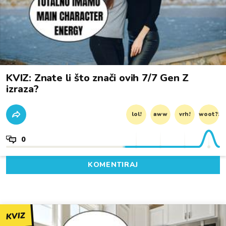
KVIZ: Znate li što znači ovih 7/7 Gen Z
izraza?
lol!
aww
vrh!
woot?!
0
KOMENTIRAJ
KVIZ