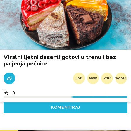
Viralni ljetni deserti gotovi u trenu i bez
paljenja pećnice
lol!
aww
vrh!
woot?!
0
KOMENTIRAJ