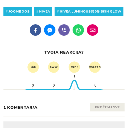
#
JOOMBOOS
#
NIVEA
#
NIVEA LUMINOUS630® SKIN GLOW
TVOJA REAKCIJA?
lol!
aww
vrh!
woot?!
1
0
0
0
1 KOMENTAR/A
PROČITAJ SVE