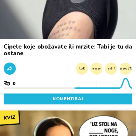
Cipele koje obožavate ili mrzite: Tabi je tu da
ostane
lol!
aww
vrh!
woot?!
0
KOMENTIRAJ
KVIZ