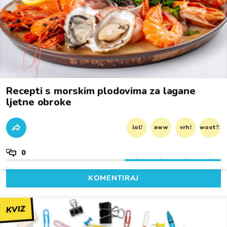
Recepti s morskim plodovima za lagane
ljetne obroke
lol!
aww
vrh!
woot?!
0
KOMENTIRAJ
KVIZ