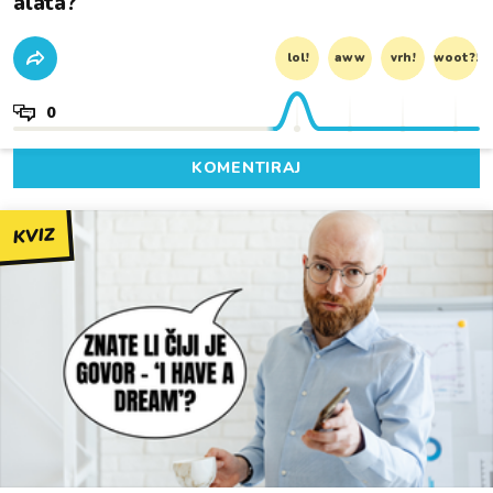
alata?
lol!
aww
vrh!
woot?!
0
KOMENTIRAJ
KVIZ