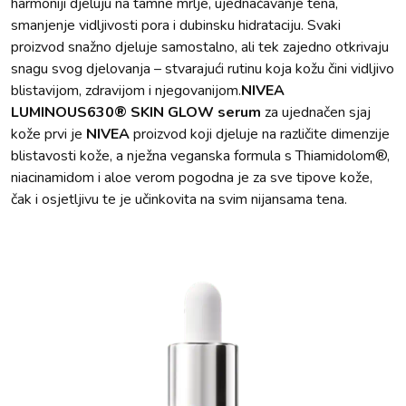
harmoniji djeluju na tamne mrlje, ujednačavanje tena,
smanjenje vidljivosti pora i dubinsku hidrataciju. Svaki
proizvod snažno djeluje samostalno, ali tek zajedno otkrivaju
snagu svog djelovanja – stvarajući rutinu koja kožu čini vidljivo
blistavijom, zdravijom i njegovanijom.
NIVEA
LUMINOUS630® SKIN GLOW serum
za ujednačen sjaj
kože prvi je
NIVEA
proizvod koji djeluje na različite dimenzije
blistavosti kože, a nježna veganska formula s Thiamidolom®,
niacinamidom i aloe verom pogodna je za sve tipove kože,
čak i osjetljivu te je učinkovita na svim nijansama tena.