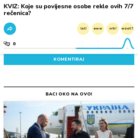
KVIZ: Koje su povijesne osobe rekle ovih 7/7
rečenica?
lol!
aww
vrh!
woot?!
0
KOMENTIRAJ