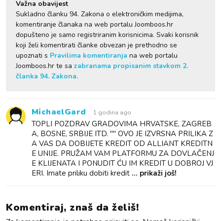
Važna obavijest
Sukladno članku 94. Zakona o elektroničkim medijima,
komentiranje članaka na web portalu Joomboos.hr
dopušteno je samo registriranim korisnicima. Svaki korisnik
koji želi komentirati članke obvezan je prethodno se
upoznati s
Pravilima komentiranja
na web portalu
Joomboos.hr te sa
zabranama propisanim stavkom 2.
članka 94. Zakona.
MichaelGard
1 godina ago
TOPLI POZDRAV GRADOVIMA HRVATSKE, ZAGREB
A, BOSNE, SRBIJE ITD. "" OVO JE IZVRSNA PRILIKA Z
A VAS DA DOBIJETE KREDIT OD ALLIANT KREDITN
E UNIJE. PRUŽAM VAM PLATFORMU ZA DOVLAČENJ
E KLIJENATA I PONUDIT ĆU IM KREDIT U DOBROJ VJ
ERI. Imate priliku dobiti kredit
... prikaži još!
Komentiraj, znaš da želiš!