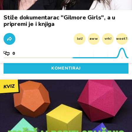
Stiže dokumentarac "Gilmore Girls", a u
pripremi je i knjiga
lol!
aww
vrh!
woot?!
0
KOMENTIRAJ
KVIZ