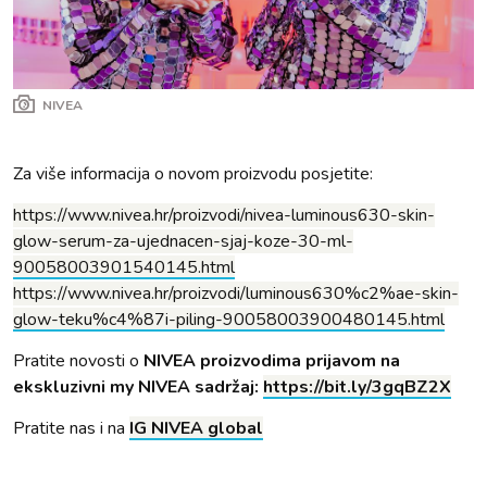
NIVEA
Za više informacija o novom proizvodu posjetite:
https://www.nivea.hr/proizvodi/nivea-luminous630-skin-
glow-serum-za-ujednacen-sjaj-koze-30-ml-
90058003901540145.html
https://www.nivea.hr/proizvodi/luminous630%c2%ae-skin-
glow-teku%c4%87i-piling-90058003900480145.html
Pratite novosti o
NIVEA proizvodima prijavom na
ekskluzivni my NIVEA sadržaj:
https://bit.ly/3gqBZ2X
Pratite nas i na
IG NIVEA global