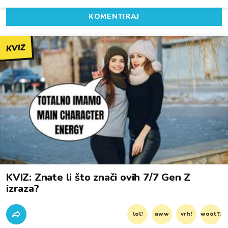
KOMENTIRAJ
KVIZ
KVIZ: Znate li što znači ovih 7/7 Gen Z
izraza?
lol!
aww
vrh!
woot?!