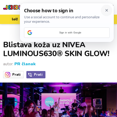
lol!
aww
vrh!
woot?!
Sign in with Google
13. svibnja 2025.
Blistava koža uz NIVEA
LUMINOUS630® SKIN GLOW!
autor:
PR članak
Prati
Prati