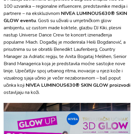
100 uzvanika – regionalne influencere, predstavnike medija i
partnere – na ekskluzivnom
NIVEA LUMINOUS630® SKIN
GLOW eventu
. Gosti su uživali u umjetničkom glow
ambijentu, uz custom made koktele, glazbu DJ Kiki, plesni
nastup Universe Dance Crew te koncert iznenađenja
popularne Miach. Događaj je moderirala Heili Bogdanović, a
prisutnima su se obratili Benedikt Laufenberg, Country
Manager za Adriatic regiju, te Anita Bogataj Melihen, Senior
Brand Managerica koja je predstavila moćne sastojke nove
linije. Upečatljiv spoj urbanog ritma, inovacije u njezi kože i
vizualnog sjaja učinio je večer nezaboravnom – baš poput
učinka koji
NIVEA LUMINOUS630® SKIN GLOW proizvodi
ostavljaju na koži.