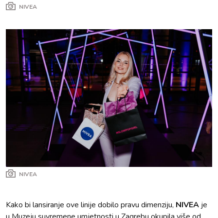
NIVEA
NIVEA
Kako bi lansiranje ove linije dobilo pravu dimenziju,
NIVEA
je
u Muzeju suvremene umjetnosti u Zagrebu okupila više od