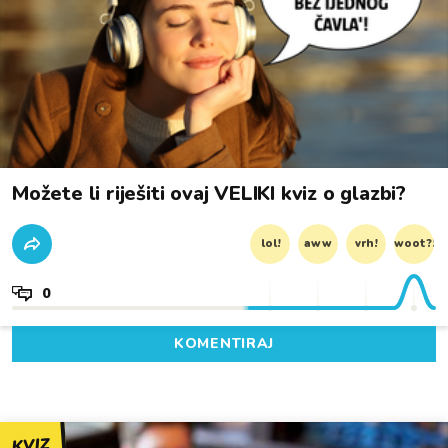
Možete li riješiti ovaj VELIKI kviz o glazbi?
lol!
aww
vrh!
woot?!
0
KOMENTIRAJ
KVIZ