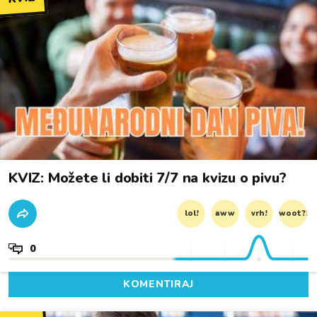
KVIZ: Možete li dobiti 7/7 na kvizu o pivu?
lol!
aww
vrh!
woot?!
0
KOMENTIRAJ