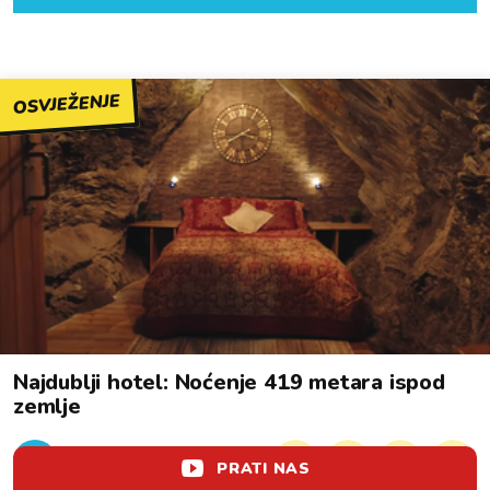
OSVJEŽENJE
Najdublji hotel: Noćenje 419 metara ispod
zemlje
lol!
aww
vrh!
woot?!
PRATI NAS