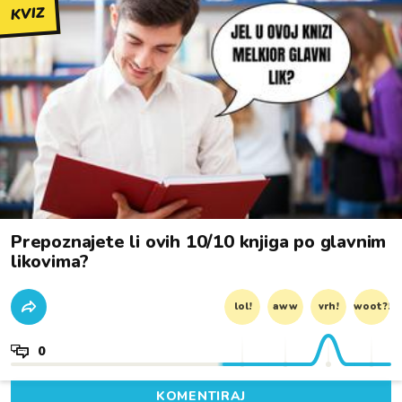
KVIZ
Prepoznajete li ovih 10/10 knjiga po glavnim
likovima?
lol!
aww
vrh!
woot?!
0
KOMENTIRAJ