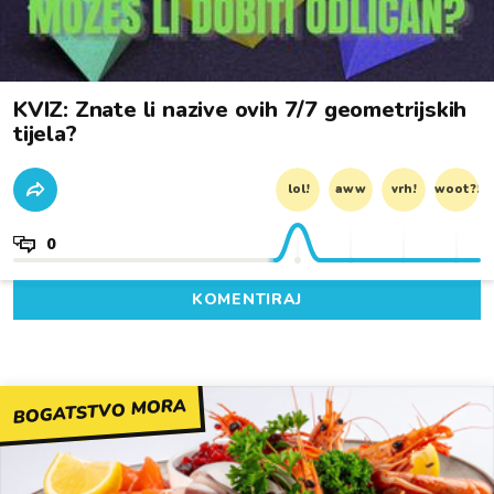
KVIZ: Znate li nazive ovih 7/7 geometrijskih
tijela?
lol!
aww
vrh!
woot?!
0
KOMENTIRAJ
BOGATSTVO MORA