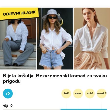
ODJEVNI KLASIK
Bijela košulja: Bezvremenski komad za svaku
prigodu
lol!
aww
vrh!
woot?!
0