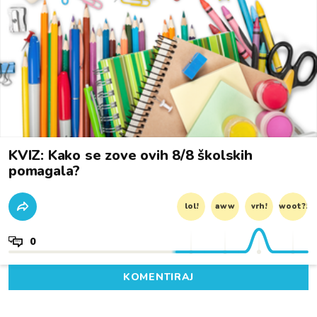
KVIZ: Kako se zove ovih 8/8 školskih
pomagala?
lol!
aww
vrh!
woot?!
0
KOMENTIRAJ