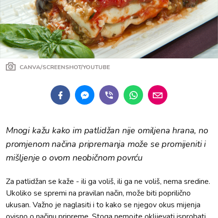
CANVA/SCREENSHOT/YOUTUBE
Mnogi kažu kako im patlidžan nije omiljena hrana, no
promjenom načina pripremanja može se promijeniti i
mišljenje o ovom neobičnom povrću
Za patlidžan se kaže - ili ga voliš, ili ga ne voliš, nema sredine.
Ukoliko se spremi na pravilan način, može biti poprilično
ukusan. Važno je naglasiti i to kako se njegov okus mijenja
ovisno o načinu pripreme. Stoga nemojte oklijevati isprobati