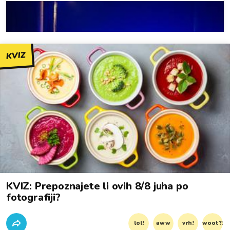
KVIZ
KVIZ: Prepoznajete li ovih 8/8 juha po
fotografiji?
lol!
aww
vrh!
woot?!