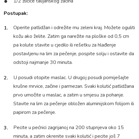
1/2 žličice talijanskog začina
Postupak:
Operite patlidžan i odrežite mu zeleni kraj. Možete oguliti
kožu ako želite. Zatim ga narežite na ploške od 0,5 cm
pa kolute stavite u cjedilo ili rešetku za hlađenje
postavljenu na lim za pečenje, pospite solju i ostavite da
odstoji najmanje 30 minuta.
U posudi otopite maslac. U drugoj posudi pomiješajte
krušne mrvice, začine i parmezan. Svaki kolutić patlidžana
prvo umočite u maslac, a zatim u smjesu za pohanje.
Stavite na lim za pečenje obložen aluminijskom folijom ili
papirom za pečenje.
Pecite u pećnici zagrijanoj na 200 stupnjeva oko 15
minuta, a zatim okrenite svaki kolutić i pecite još 7