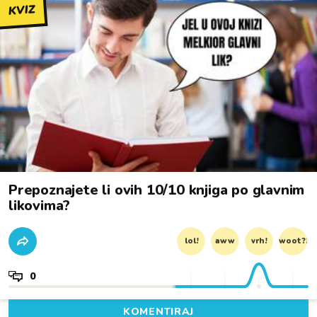
KVIZ
Prepoznajete li ovih 10/10 knjiga po glavnim
likovima?
lol!
aww
vrh!
woot?!
0
KOMENTIRAJ