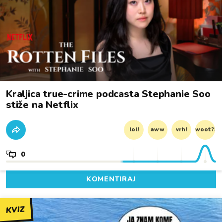
Kraljica true-crime podcasta Stephanie Soo
stiže na Netflix
lol!
aww
vrh!
woot?!
0
KOMENTIRAJ
KVIZ