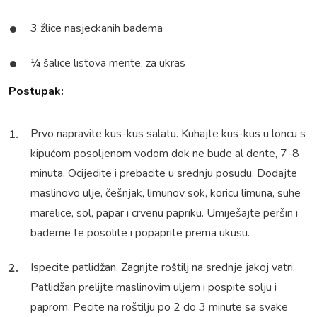
3 žlice nasjeckanih badema
¼ šalice listova mente, za ukras
Postupak:
Prvo napravite kus-kus salatu. Kuhajte kus-kus u loncu s
kipućom posoljenom vodom dok ne bude al dente, 7-8
minuta. Ocijedite i prebacite u srednju posudu. Dodajte
maslinovo ulje, češnjak, limunov sok, koricu limuna, suhe
marelice, sol, papar i crvenu papriku. Umiješajte peršin i
bademe te posolite i popaprite prema ukusu.
Ispecite patlidžan. Zagrijte roštilj na srednje jakoj vatri.
Patlidžan prelijte maslinovim uljem i pospite solju i
paprom. Pecite na roštilju po 2 do 3 minute sa svake