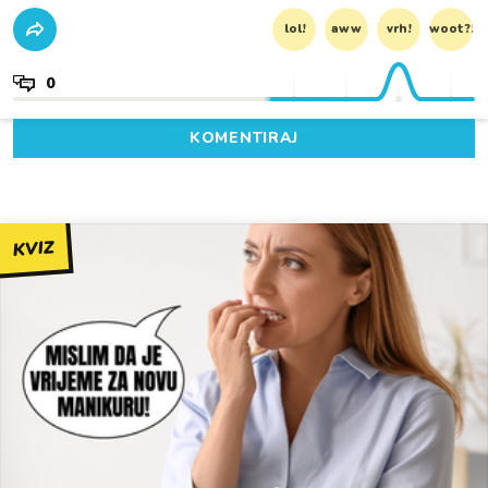
lol!
aww
vrh!
woot?!
0
KOMENTIRAJ
KVIZ