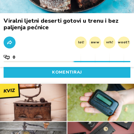
Viralni ljetni deserti gotovi u trenu i bez
paljenja pećnice
lol!
aww
vrh!
woot?!
0
KOMENTIRAJ
KVIZ