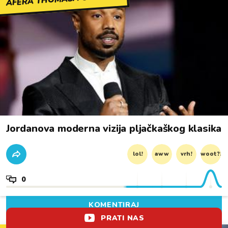
Jordanova moderna vizija pljačkaškog klasika
lol!
aww
vrh!
woot?!
0
KOMENTIRAJ
PRATI NAS