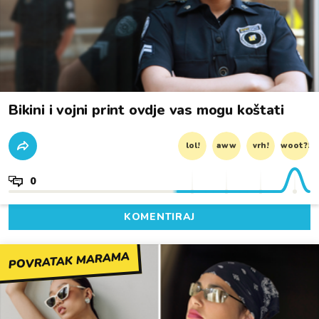
Bikini i vojni print ovdje vas mogu koštati
lol!
aww
vrh!
woot?!
0
KOMENTIRAJ
POVRATAK MARAMA