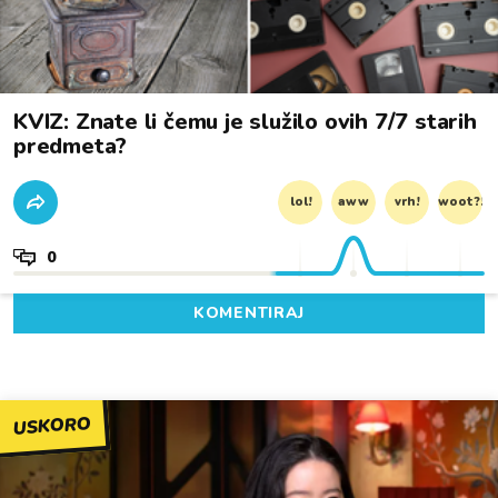
KVIZ: Znate li čemu je služilo ovih 7/7 starih
predmeta?
lol!
aww
vrh!
woot?!
0
KOMENTIRAJ
USKORO