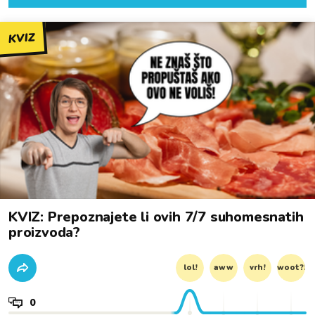
KVIZ
KVIZ: Prepoznajete li ovih 7/7 suhomesnatih
proizvoda?
lol!
aww
vrh!
woot?!
0