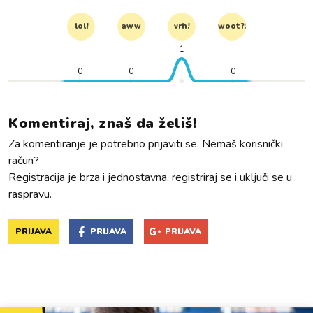
lol!
aww
vrh!
woot?!
1
0
0
0
Komentiraj, znaš da želiš!
Za komentiranje je potrebno prijaviti se. Nemaš korisnički
račun?
Registracija je brza i jednostavna, registriraj se i uključi se u
raspravu.
PRIJAVA
PRIJAVA
PRIJAVA