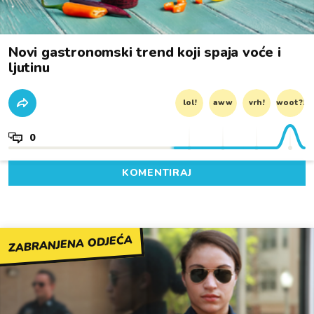
Novi gastronomski trend koji spaja voće i
ljutinu
lol!
aww
vrh!
woot?!
0
KOMENTIRAJ
ZABRANJENA ODJEĆA