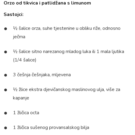
Orzo od tikvica i patlidžana s limunom
Sastojci:
½ šalice orza, suhe tjestenine u obliku riže, odnosno
ječma
½ šalice sitno narezanog mladog luka ili 1 mala ljutika
(1/4 šalice)
3 češnja češnjaka, mljevena
½ žlice ekstra djevičanskog maslinovog ulja, više za
kapanje
1 žličica octa
1 žličica sušenog provansalskog bilja