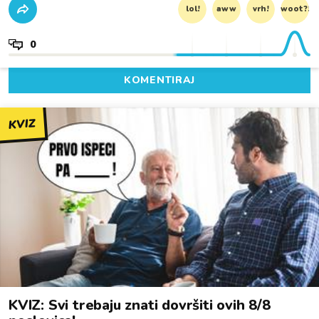
lol!
aww
vrh!
woot?!
0
KOMENTIRAJ
KVIZ
KVIZ: Svi trebaju znati dovršiti ovih 8/8