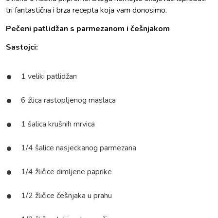
tri fantastična i brza recepta koja vam donosimo.
Pečeni patlidžan s parmezanom i češnjakom
Sastojci:
1 veliki patlidžan
6 žlica rastopljenog maslaca
1 šalica krušnih mrvica
1/4 šalice nasjeckanog parmezana
1/4 žličice dimljene paprike
1/2 žličice češnjaka u prahu