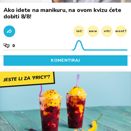
Ako idete na manikuru, na ovom kvizu ćete
dobiti 8/8!
lol!
aww
vrh!
woot?!
0
KOMENTIRAJ
JESTE LI ZA 'FRICY'?