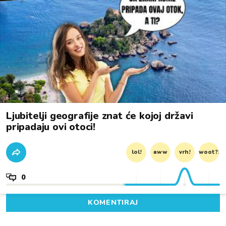
Ljubitelji geografije znat će kojoj državi
pripadaju ovi otoci!
lol!
aww
vrh!
woot?!
0
KOMENTIRAJ