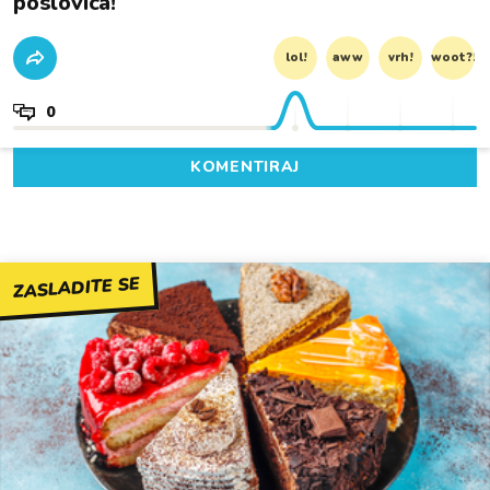
poslovica!
lol!
aww
vrh!
woot?!
0
KOMENTIRAJ
ZASLADITE SE