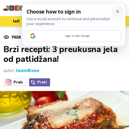
lol!
aww
vrh!
woot?!
7028
pregleda
Sign in with Google
25. kolovoza 2024.
Brzi recepti: 3 preukusna jela
od patlidžana!
autor:
JoomBoos
Prati
Prati