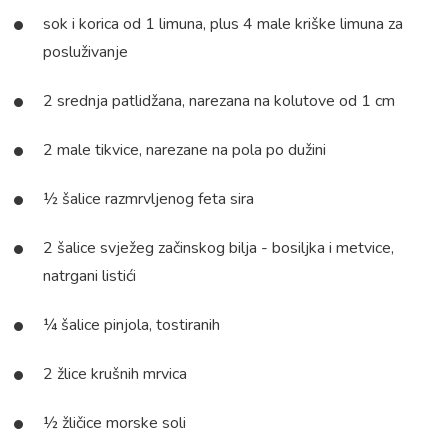
sok i korica od 1 limuna, plus 4 male kriške limuna za
posluživanje
2 srednja patlidžana, narezana na kolutove od 1 cm
2 male tikvice, narezane na pola po dužini
½ šalice razmrvljenog feta sira
2 šalice svježeg začinskog bilja - bosiljka i metvice,
natrgani listići
¼ šalice pinjola, tostiranih
2 žlice krušnih mrvica
½ žličice morske soli