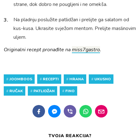
strane, dok dobro ne pougljeni i ne omekša.
Na pladnju poslužite patlidžan i prelijte ga salatom od
kus-kusa. Ukrasite svježom mentom. Prelijte maslinovim
uljem.
Originalni recept pronađite na
miss7gastro
.
#
JOOMBOOS
#
RECEPTI
#
HRANA
#
UKUSNO
#
RUČAK
#
PATLIDŽAN
#
FINO
TVOJA REAKCIJA?