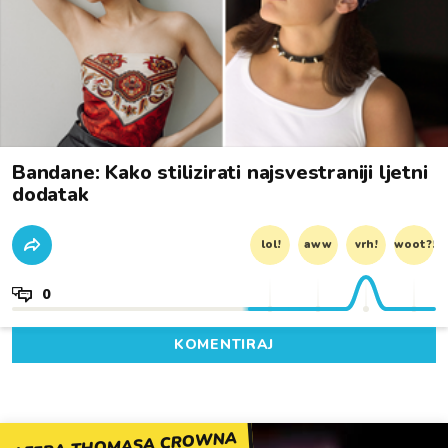
Bandane: Kako stilizirati najsvestraniji ljetni
dodatak
lol!
aww
vrh!
woot?!
0
KOMENTIRAJ
AFERA THOMASA CROWNA