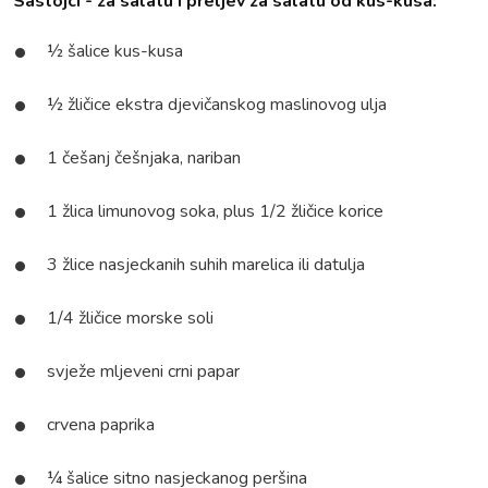
Sastojci - za salatu i preljev za salatu od kus-kusa:
½ šalice kus-kusa
½ žličice ekstra djevičanskog maslinovog ulja
1 češanj češnjaka, nariban
1 žlica limunovog soka, plus 1/2 žličice korice
3 žlice nasjeckanih suhih marelica ili datulja
1/4 žličice morske soli
svježe mljeveni crni papar
crvena paprika
¼ šalice sitno nasjeckanog peršina