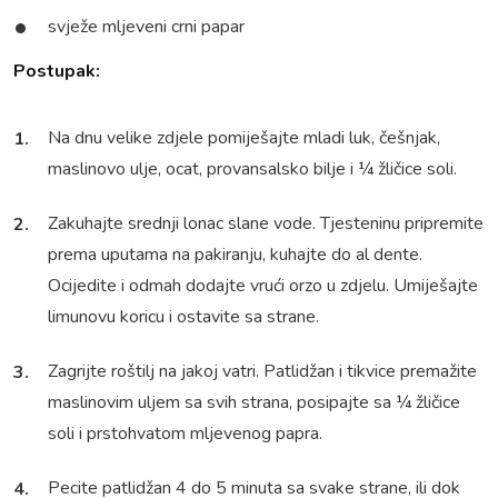
svježe mljeveni crni papar
Postupak:
Na dnu velike zdjele pomiješajte mladi luk, češnjak,
maslinovo ulje, ocat, provansalsko bilje i ¼ žličice soli.
Zakuhajte srednji lonac slane vode. Tjesteninu pripremite
prema uputama na pakiranju, kuhajte do al dente.
Ocijedite i odmah dodajte vrući orzo u zdjelu. Umiješajte
limunovu koricu i ostavite sa strane.
Zagrijte roštilj na jakoj vatri. Patlidžan i tikvice premažite
maslinovim uljem sa svih strana, posipajte sa ¼ žličice
soli i prstohvatom mljevenog papra.
Pecite patlidžan 4 do 5 minuta sa svake strane, ili dok