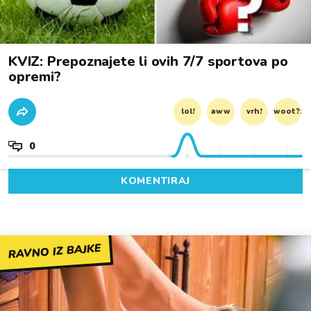
KVIZ: Prepoznajete li ovih 7/7 sportova po
opremi?
lol!
aww
vrh!
woot?!
0
KOMENTIRAJ
RAVNO IZ BAJKE