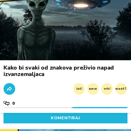
Kako bi svaki od znakova preživio napad
izvanzemaljaca
lol!
aww
vrh!
woot?!
0
KOMENTIRAJ