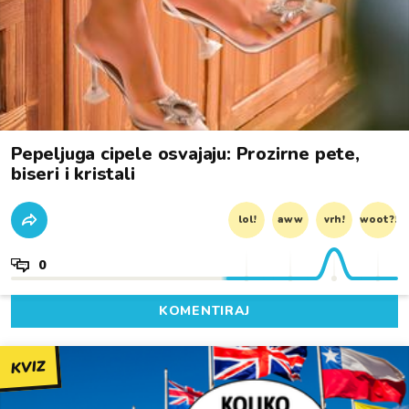
Pepeljuga cipele osvajaju: Prozirne pete,
biseri i kristali
lol!
aww
vrh!
woot?!
0
KOMENTIRAJ
KVIZ