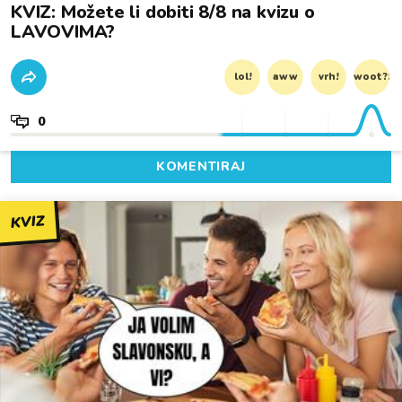
KVIZ: Možete li dobiti 8/8 na kvizu o
LAVOVIMA?
lol!
aww
vrh!
woot?!
0
KOMENTIRAJ
KVIZ