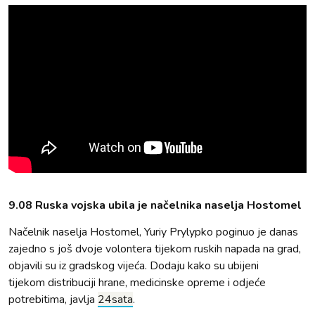
9.08 Ruska vojska ubila je načelnika naselja Hostomel
Načelnik naselja Hostomel, Yuriy Prylypko poginuo je danas
zajedno s još dvoje volontera tijekom ruskih napada na grad,
objavili su iz gradskog vijeća. Dodaju kako su ubijeni
tijekom distribuciji hrane, medicinske opreme i odjeće
potrebitima, javlja
24sata
.