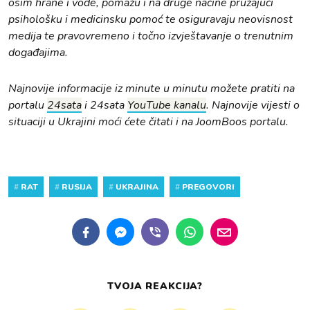
osim hrane i vode, pomažu i na druge načine pružajući
psihološku i medicinsku pomoć te osiguravaju neovisnost
medija te pravovremeno i točno izvještavanje o trenutnim
događajima.
Najnovije informacije iz minute u minutu možete pratiti na
portalu
24sata
i 24sata
YouTube kanalu
. Najnovije vijesti o
situaciji u Ukrajini moći ćete čitati i na JoomBoos portalu.
#
RAT
#
RUSIJA
#
UKRAJINA
#
PREGOVORI
TVOJA REAKCIJA?