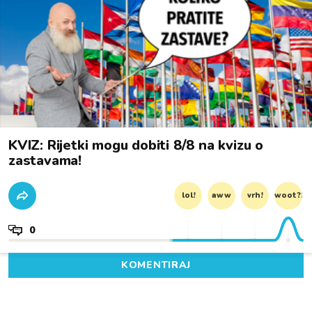
KVIZ: Rijetki mogu dobiti 8/8 na kvizu o
zastavama!
lol!
aww
vrh!
woot?!
0
KOMENTIRAJ