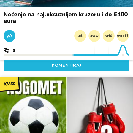
Noćenje na najluksuznijem kruzeru i do 6400
eura
lol!
aww
vrh!
woot?!
0
KOMENTIRAJ
KVIZ