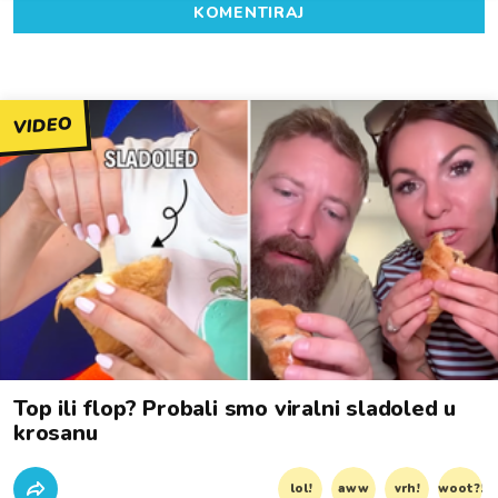
KOMENTIRAJ
VIDEO
Top ili flop? Probali smo viralni sladoled u
krosanu
lol!
aww
vrh!
woot?!