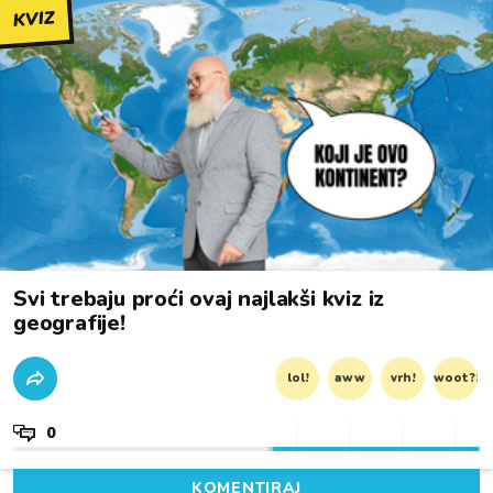
KVIZ
Svi trebaju proći ovaj najlakši kviz iz
geografije!
lol!
aww
vrh!
woot?!
0
KOMENTIRAJ