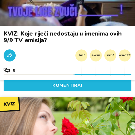
KVIZ: Koje riječi nedostaju u imenima ovih
9/9 TV emisija?
lol!
aww
vrh!
woot?!
0
KOMENTIRAJ
KVIZ