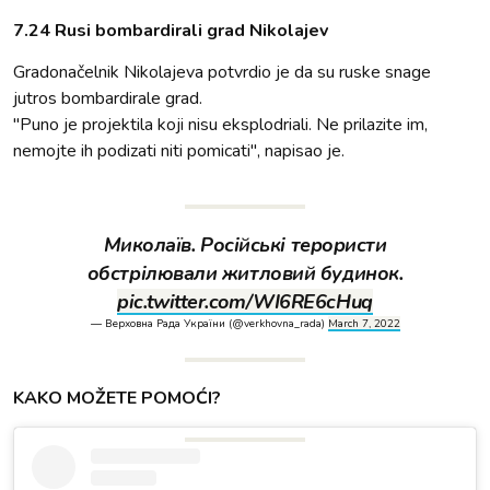
7.24 Rusi bombardirali grad Nikolajev
Gradonačelnik Nikolajeva potvrdio je da su ruske snage
jutros bombardirale grad.
"Puno je projektila koji nisu eksplodriali. Ne prilazite im,
nemojte ih podizati niti pomicati", napisao je.
Миколаїв. Російські терористи
обстрілювали житловий будинок.
pic.twitter.com/WI6RE6cHuq
— Верховна Рада України (@verkhovna_rada)
March 7, 2022
KAKO MOŽETE POMOĆI?