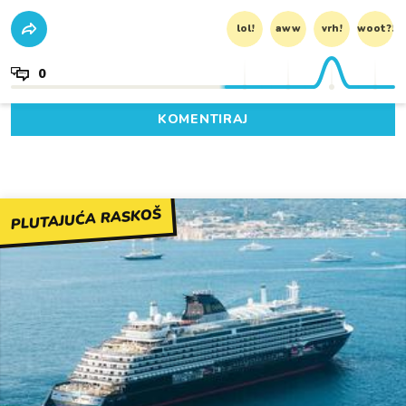
lol!
aww
vrh!
woot?!
0
KOMENTIRAJ
PLUTAJUĆA RASKOŠ