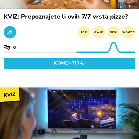
KVIZ: Prepoznajete li ovih 7/7 vrsta pizze?
lol!
aww
vrh!
woot?!
0
KOMENTIRAJ
KVIZ