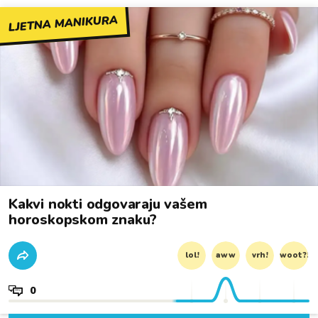
LJETNA MANIKURA
Kakvi nokti odgovaraju vašem
horoskopskom znaku?
lol!
aww
vrh!
woot?!
0