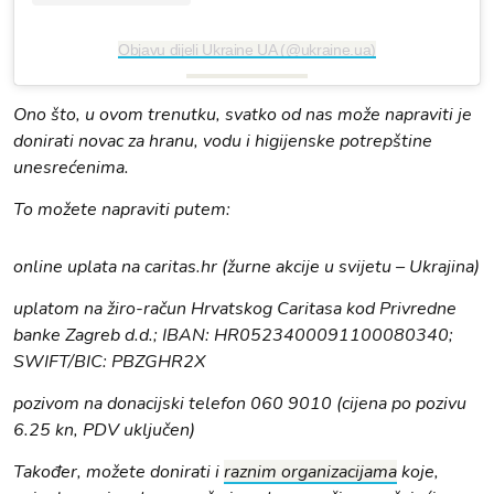
Objavu dijeli Ukraine UA (@ukraine.ua)
Ono što, u ovom trenutku, svatko od nas može napraviti je
donirati novac za hranu, vodu i higijenske potrepštine
unesrećenima.
To možete napraviti putem:
online uplata na caritas.hr (žurne akcije u svijetu – Ukrajina)
uplatom na žiro-račun Hrvatskog Caritasa kod Privredne
banke Zagreb d.d.; IBAN: HR0523400091100080340;
SWIFT/BIC: PBZGHR2X
pozivom na donacijski telefon 060 9010 (cijena po pozivu
6.25 kn, PDV uključen)
Također, možete donirati i
raznim organizacijama
koje,