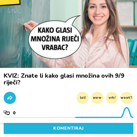
KVIZ: Znate li kako glasi množina ovih 9/9
riječi?
lol!
aww
vrh!
woot?!
0
KOMENTIRAJ