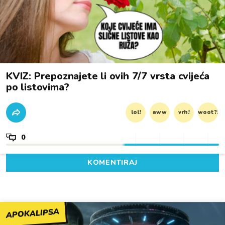
KVIZ: Prepoznajete li ovih 7/7 vrsta cvijeća
po listovima?
lol!
aww
vrh!
woot?!
0
KOMENTIRAJ
APOKALIPSA