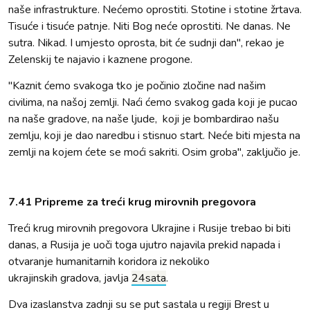
naše infrastrukture. Nećemo oprostiti. Stotine i stotine žrtava.
Tisuće i tisuće patnje. Niti Bog neće oprostiti. Ne danas. Ne
sutra. Nikad. I umjesto oprosta, bit će sudnji dan", rekao je
Zelenskij te najavio i kaznene progone.
"Kaznit ćemo svakoga tko je počinio zločine nad našim
civilima, na našoj zemlji. Naći ćemo svakog gada koji je pucao
na naše gradove, na naše ljude, koji je bombardirao našu
zemlju, koji je dao naredbu i stisnuo start. Neće biti mjesta na
zemlji na kojem ćete se moći sakriti. Osim groba", zaključio je.
7.41 Pripreme za treći krug mirovnih pregovora
Treći krug mirovnih pregovora Ukrajine i Rusije trebao bi biti
danas, a Rusija je uoči toga ujutro najavila prekid napada i
otvaranje humanitarnih koridora iz nekoliko
ukrajinskih gradova, javlja
24sata
.
Dva izaslanstva zadnji su se put sastala u regiji Brest u