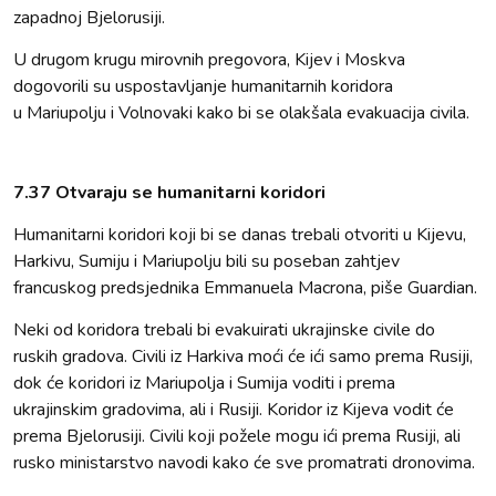
zapadnoj Bjelorusiji.
U drugom krugu mirovnih pregovora, Kijev i Moskva
dogovorili su uspostavljanje humanitarnih koridora
u Mariupolju i Volnovaki kako bi se olakšala evakuacija civila.
7.37 Otvaraju se humanitarni koridori
Humanitarni koridori koji bi se danas trebali otvoriti u Kijevu,
Harkivu, Sumiju i Mariupolju bili su poseban zahtjev
francuskog predsjednika Emmanuela Macrona, piše Guardian.
Neki od koridora trebali bi evakuirati ukrajinske civile do
ruskih gradova. Civili iz Harkiva moći će ići samo prema Rusiji,
dok će koridori iz Mariupolja i Sumija voditi i prema
ukrajinskim gradovima, ali i Rusiji. Koridor iz Kijeva vodit će
prema Bjelorusiji. Civili koji požele mogu ići prema Rusiji, ali
rusko ministarstvo navodi kako će sve promatrati dronovima.