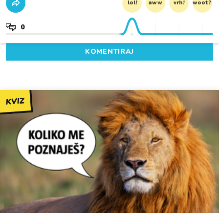
lol!
aww
vrh!
woot?!
0
KOMENTIRAJ
KVIZ