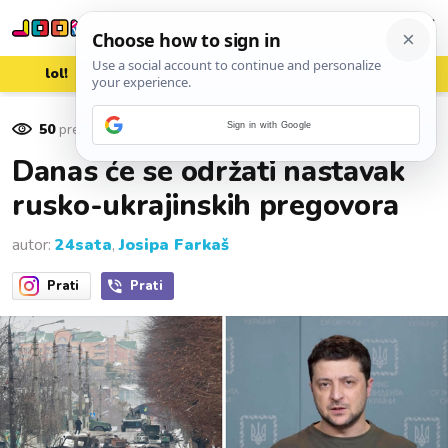
lol!
aww
vrh!
woot?!
50
pregleda
Sign in with Google
07. ožujka 2022.
Danas će se održati nastavak
rusko-ukrajinskih pregovora
autor:
24sata
,
Josipa Farkaš
Prati
Prati