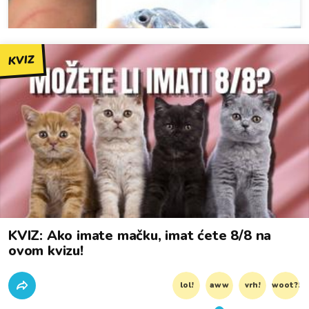
KVIZ
KVIZ: Ako imate mačku, imat ćete 8/8 na
ovom kvizu!
lol!
aww
vrh!
woot?!