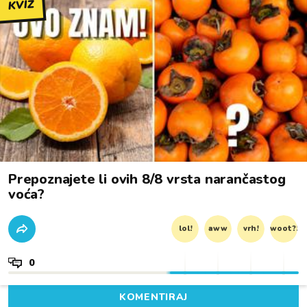
KVIZ
Prepoznajete li ovih 8/8 vrsta narančastog
voća?
lol!
aww
vrh!
woot?!
0
KOMENTIRAJ