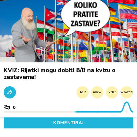
KVIZ: Rijetki mogu dobiti 8/8 na kvizu o
zastavama!
lol!
aww
vrh!
woot?!
0
KOMENTIRAJ