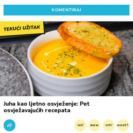
KOMENTIRAJ
TEKUĆI UŽITAK
Juha kao ljetno osvježenje: Pet
osvježavajućih recepata
lol!
aww
vrh!
woot?!