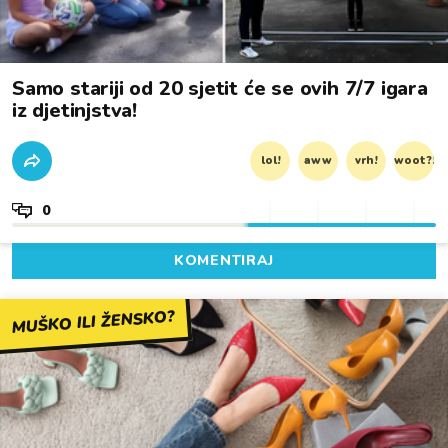
Samo stariji od 20 sjetit će se ovih 7/7 igara
iz djetinjstva!
lol!
aww
vrh!
woot?!
0
KOMENTIRAJ
MUŠKO ILI ŽENSKO?