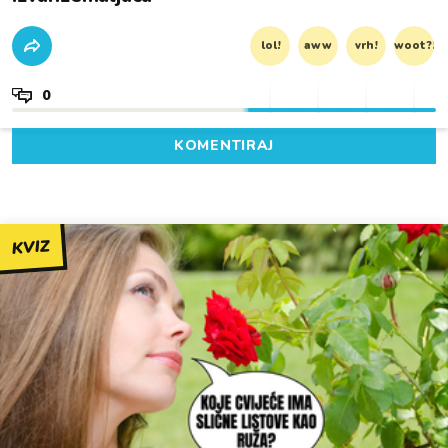
lol!
aww
vrh!
woot?!
0
KOMENTIRAJ
KVIZ