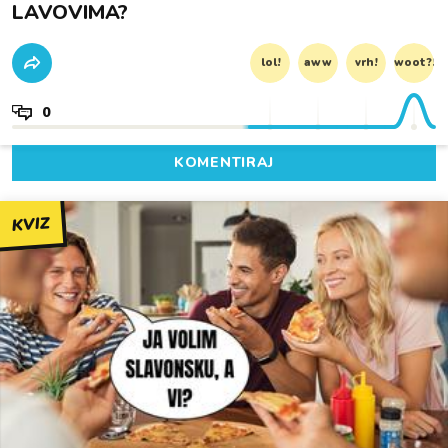
LAVOVIMA?
lol!
aww
vrh!
woot?!
0
KOMENTIRAJ
KVIZ