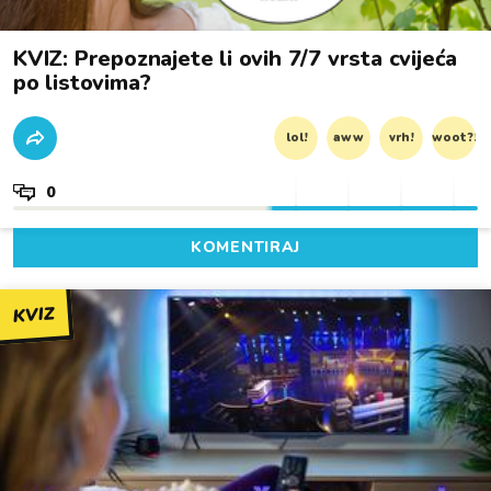
KVIZ: Prepoznajete li ovih 7/7 vrsta cvijeća
po listovima?
lol!
aww
vrh!
woot?!
0
KOMENTIRAJ
KVIZ