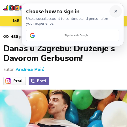
lol!
aww
vrh!
woot?!
450
pregleda
Sign in with Google
09. svibnja 2018.
Danas u Zagrebu: Druženje s
Davorom Gerbusom!
autor:
Andrea Paić
Prati
Prati