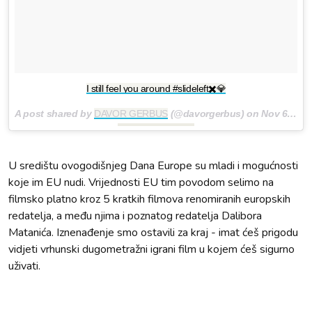
I still feel you around #slideleft✖️💎
A post shared by
DAVOR GERBUS
(@davorgerbus) on
Nov 6, 2017 at 11:18am PST
U središtu ovogodišnjeg Dana Europe su mladi i mogućnosti
koje im EU nudi. Vrijednosti EU tim povodom selimo na
filmsko platno kroz 5 kratkih filmova renomiranih europskih
redatelja, a među njima i poznatog redatelja Dalibora
Matanića. Iznenađenje smo ostavili za kraj - imat ćeš prigodu
vidjeti vrhunski dugometražni igrani film u kojem ćeš sigurno
uživati.