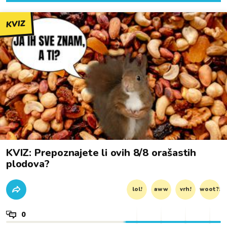
KVIZ
KVIZ: Prepoznajete li ovih 8/8 orašastih
plodova?
lol!
aww
vrh!
woot?!
0