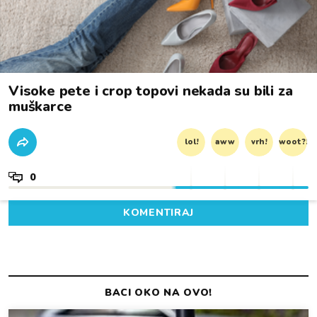
Visoke pete i crop topovi nekada su bili za
muškarce
lol!
aww
vrh!
woot?!
0
KOMENTIRAJ