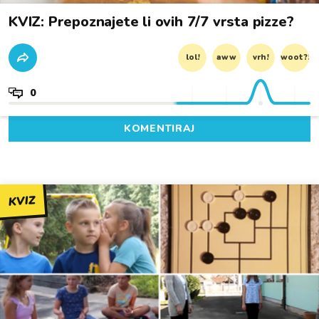
KVIZ: Prepoznajete li ovih 7/7 vrsta pizze?
lol!
aww
vrh!
woot?!
0
KOMENTIRAJ
KVIZ