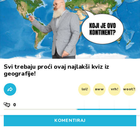
Svi trebaju proći ovaj najlakši kviz iz
geografije!
lol!
aww
vrh!
woot?!
0
KOMENTIRAJ