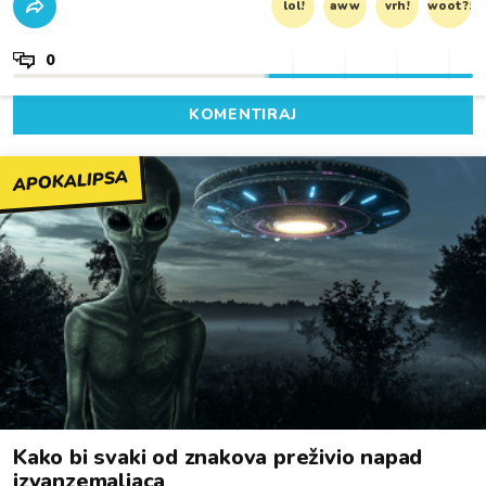
lol!
aww
vrh!
woot?!
0
KOMENTIRAJ
APOKALIPSA
Kako bi svaki od znakova preživio napad
izvanzemaljaca