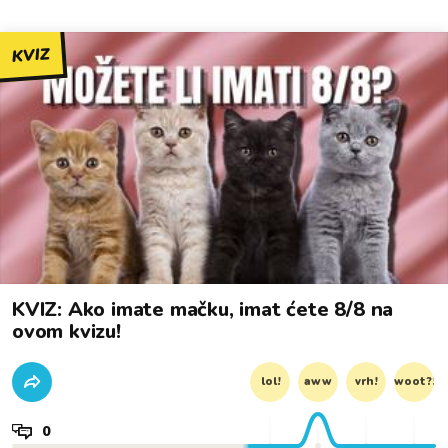
KVIZ
KVIZ: Ako imate mačku, imat ćete 8/8 na
ovom kvizu!
lol!
aww
vrh!
woot?!
0