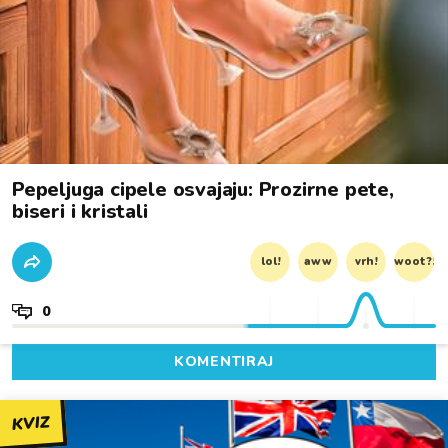
Pepeljuga cipele osvajaju: Prozirne pete,
biseri i kristali
lol!
aww
vrh!
woot?!
0
KOMENTIRAJ
KVIZ