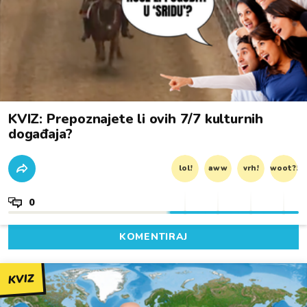
KVIZ: Prepoznajete li ovih 7/7 kulturnih
događaja?
lol!
aww
vrh!
woot?!
0
KOMENTIRAJ
KVIZ