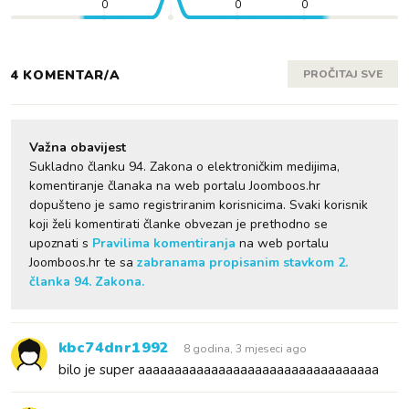
0
0
0
4 KOMENTAR/A
PROČITAJ SVE
Važna obavijest
Sukladno članku 94. Zakona o elektroničkim medijima,
komentiranje članaka na web portalu Joomboos.hr
dopušteno je samo registriranim korisnicima. Svaki korisnik
koji želi komentirati članke obvezan je prethodno se
upoznati s
Pravilima komentiranja
na web portalu
Joomboos.hr te sa
zabranama propisanim stavkom 2.
članka 94. Zakona.
kbc74dnr1992
8 godina, 3 mjeseci ago
bilo je super aaaaaaaaaaaaaaaaaaaaaaaaaaaaaaaaa