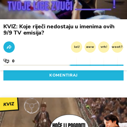
KVIZ: Koje riječi nedostaju u imenima ovih
9/9 TV emisija?
lol!
aww
vrh!
woot?!
0
KOMENTIRAJ
KVIZ