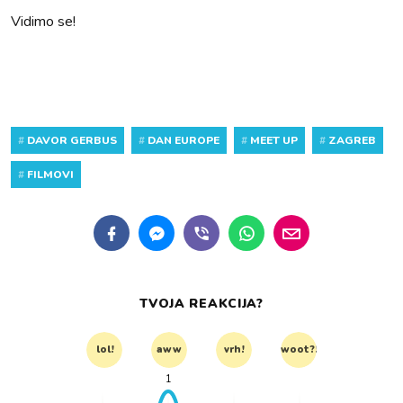
Vidimo se!
#
DAVOR GERBUS
#
DAN EUROPE
#
MEET UP
#
ZAGREB
#
FILMOVI
TVOJA REAKCIJA?
lol!
aww
vrh!
woot?!
1