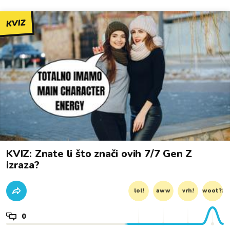
KVIZ
KVIZ: Znate li što znači ovih 7/7 Gen Z
izraza?
lol!
aww
vrh!
woot?!
0