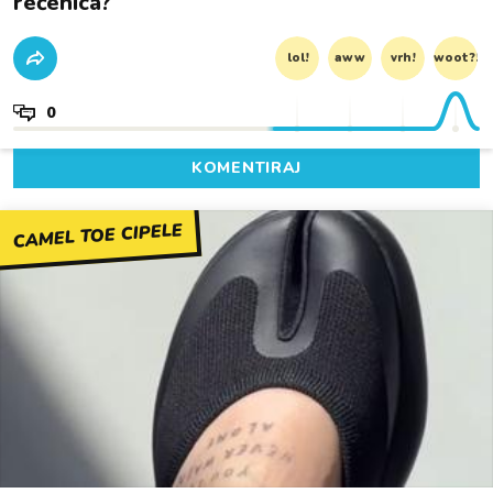
rečenica?
lol!
aww
vrh!
woot?!
0
KOMENTIRAJ
CAMEL TOE CIPELE