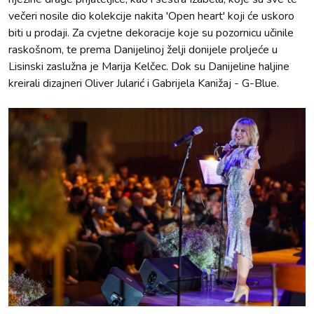
večeri nosile dio kolekcije nakita 'Open heart' koji će uskoro
biti u prodaji. Za cvjetne dekoracije koje su pozornicu učinile
raskošnom, te prema Danijelinoj želji donijele proljeće u
Lisinski zaslužna je Marija Kelčec. Dok su Danijeline haljine
kreirali dizajneri Oliver Jularić i Gabrijela Kanižaj - G-Blue.