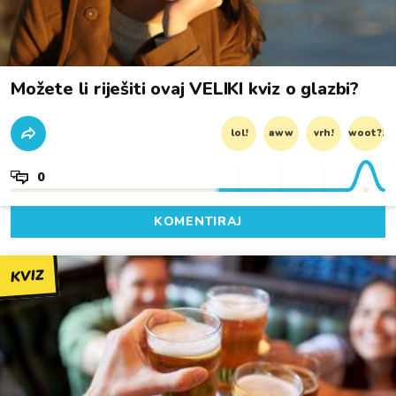
Možete li riješiti ovaj VELIKI kviz o glazbi?
lol!
aww
vrh!
woot?!
0
KOMENTIRAJ
KVIZ