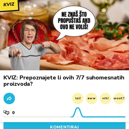
KVIZ
KVIZ: Prepoznajete li ovih 7/7 suhomesnatih
proizvoda?
lol!
aww
vrh!
woot?!
0
KOMENTIRAJ