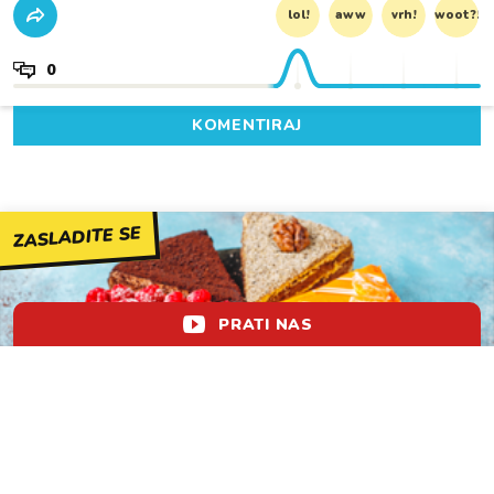
lol!
aww
vrh!
woot?!
0
KOMENTIRAJ
ZASLADITE SE
PRATI NAS