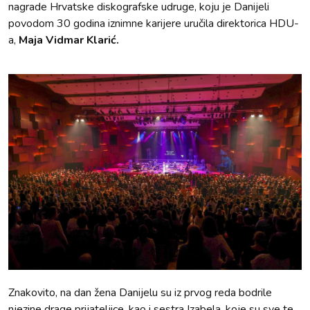
nagrade Hrvatske diskografske udruge, koju je Danijeli
povodom 30 godina iznimne karijere uručila direktorica HDU-
a,
Maja Vidmar Klarić.
Znakovito, na dan žena Danijelu su iz prvog reda bodrile
njezine drage prijateljice, kao i sestra Izabela, koje su sve te