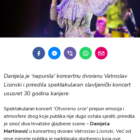
Danijela je 'napunila' koncertnu dvoranu Vatroslav
Lisinski i priredila spektakularan slavljenički koncert
ususret 30 godina karijere
Spektakularan koncert
'Otvoreno srce'
prepun emocija i
atmosfere zbog koje publika nije dugo ostala sjediti, priredila
je sinoć diva hrvatske glazbene scene –
Danijela
Martinović
u koncertnoj dvorani
Vatroslav Lisinski.
Već od
prve pjesme publika je nadglasala glazbenicu koja ove