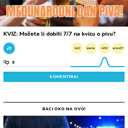
KVIZ: Možete li dobiti 7/7 na kvizu o pivu?
lol!
aww
vrh!
woot?!
0
KOMENTIRAJ