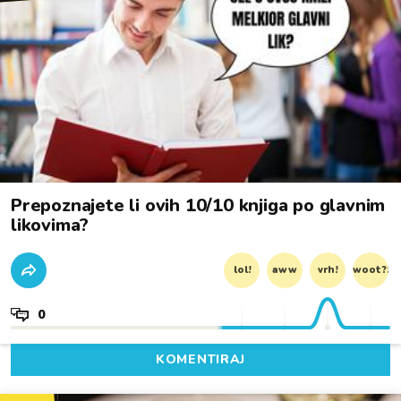
Prepoznajete li ovih 10/10 knjiga po glavnim
likovima?
lol!
aww
vrh!
woot?!
0
KOMENTIRAJ