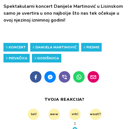
Spektakularni koncert Danijele Martinović u Lisinskom
samo je uvertira u ono najbolje što nas tek očekuje u
ovoj njezinoj iznimnoj godini!
#
KONCERT
#
DANIJELA MARTINOVIĆ
#
PJESME
#
PJEVAČICA
#
GODIŠNJICA
TVOJA REAKCIJA?
lol!
aww
vrh!
woot?!
1