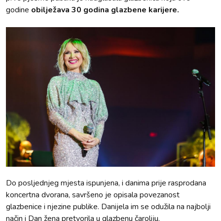
godine
obilježava 30 godina glazbene karijere.
Do posljednjeg mjesta ispunjena, i danima prije rasprodana
koncertna dvorana, savršeno je opisala povezanost
glazbenice i njezine publike. Danijela im se odužila na najbolji
način i Dan žena pretvorila u glazbenu čaroliju.