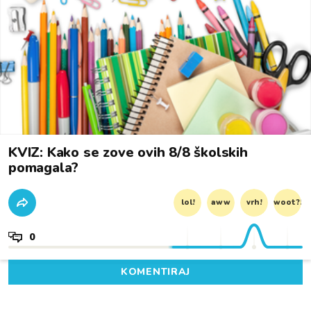
KVIZ: Kako se zove ovih 8/8 školskih
pomagala?
lol!
aww
vrh!
woot?!
0
KOMENTIRAJ