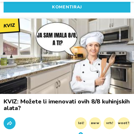
KOMENTIRAJ
KVIZ
KVIZ: Možete li imenovati ovih 8/8 kuhinjskih
alata?
lol!
aww
vrh!
woot?!