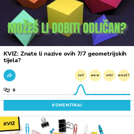
KVIZ: Znate li nazive ovih 7/7 geometrijskih
tijela?
lol!
aww
vrh!
woot?!
0
KOMENTIRAJ
KVIZ