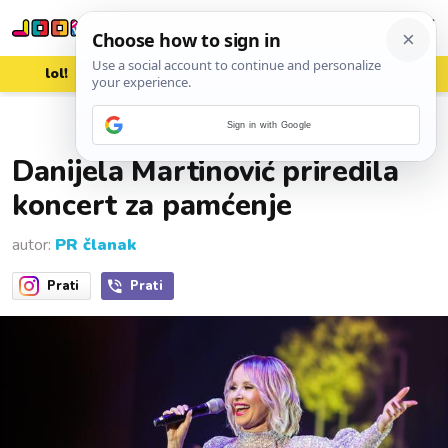
lol!
aww
vrh!
woot?!
Sign in with Google
09. ožujka 2022.
Danijela Martinović priredila
koncert za pamćenje
autor:
PR članak
Prati
Prati