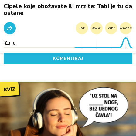
Cipele koje obožavate ili mrzite: Tabi je tu da
ostane
lol!
aww
vrh!
woot?!
0
KOMENTIRAJ
KVIZ