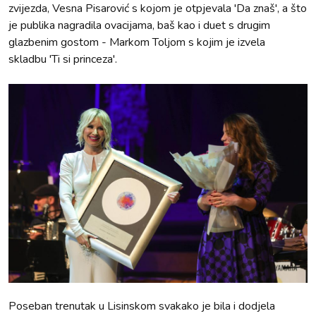
zvijezda, Vesna Pisarović s kojom je otpjevala 'Da znaš', a što
je publika nagradila ovacijama, baš kao i duet s drugim
glazbenim gostom - Markom Toljom s kojim je izvela
skladbu 'Ti si princeza'.
Poseban trenutak u Lisinskom svakako je bila i dodjela