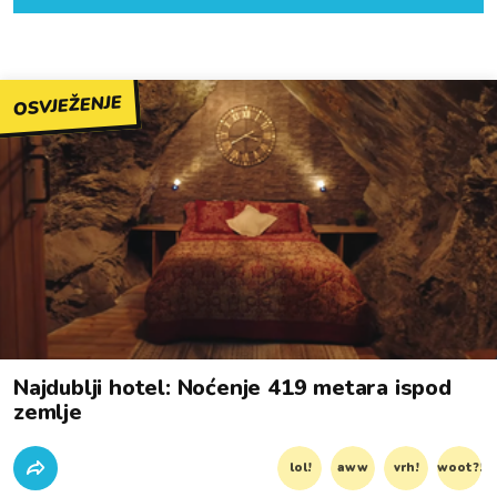
OSVJEŽENJE
Najdublji hotel: Noćenje 419 metara ispod
zemlje
lol!
aww
vrh!
woot?!