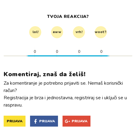
TVOJA REAKCIJA?
lol!
aww
vrh!
woot?!
0
0
0
0
Komentiraj, znaš da želiš!
Za komentiranje je potrebno prijaviti se. Nemaš korisnički
račun?
Registracija je brza i jednostavna, registriraj se i uključi se u
raspravu.
PRIJAVA
PRIJAVA
PRIJAVA