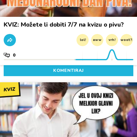
KVIZ: Možete li dobiti 7/7 na kvizu o pivu?
lol!
aww
vrh!
woot?!
0
KOMENTIRAJ
KVIZ