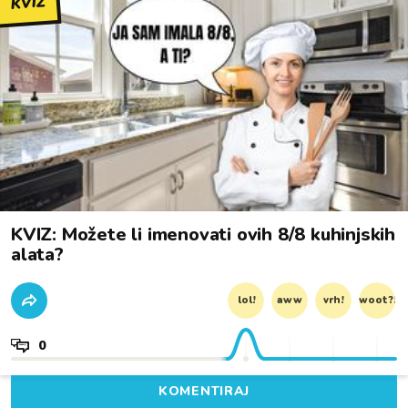
KVIZ
KVIZ: Možete li imenovati ovih 8/8 kuhinjskih
alata?
lol!
aww
vrh!
woot?!
0
KOMENTIRAJ