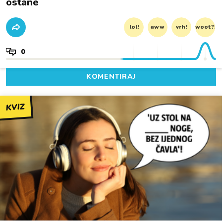
ostane
lol!
aww
vrh!
woot?!
0
KOMENTIRAJ
KVIZ