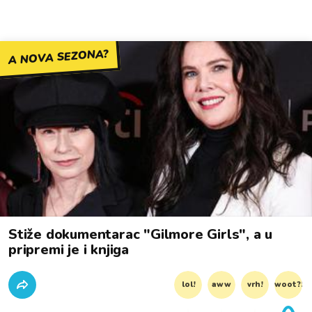
A NOVA SEZONA?
Stiže dokumentarac "Gilmore Girls", a u
pripremi je i knjiga
lol!
aww
vrh!
woot?!