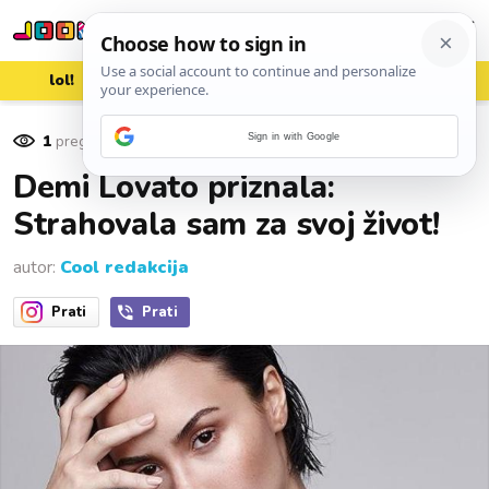
lol!
aww
vrh!
woot?!
1
pregleda
Sign in with Google
28. lipnja 2016.
Demi Lovato priznala:
Strahovala sam za svoj život!
autor:
Cool redakcija
Prati
Prati