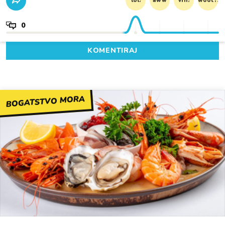
lol!
aww
vrh!
woot?!
0
KOMENTIRAJ
BOGATSTVO MORA