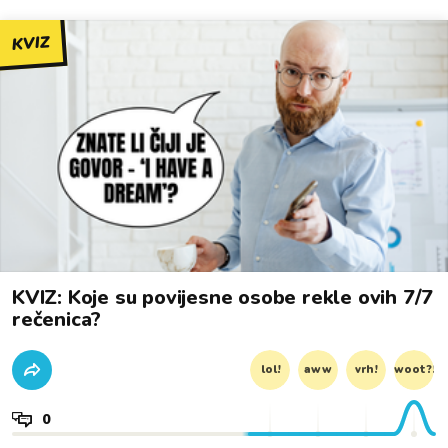
KVIZ
KVIZ: Koje su povijesne osobe rekle ovih 7/7
rečenica?
lol!
aww
vrh!
woot?!
0