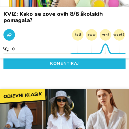
KVIZ: Kako se zove ovih 8/8 školskih
pomagala?
lol!
aww
vrh!
woot?!
0
KOMENTIRAJ
ODJEVNI KLASIK