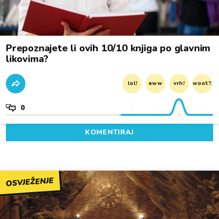
Prepoznajete li ovih 10/10 knjiga po glavnim
likovima?
lol!
aww
vrh!
woot?!
0
KOMENTIRAJ
OSVJEŽENJE