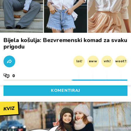
Bijela košulja: Bezvremenski komad za svaku
prigodu
lol!
aww
vrh!
woot?!
0
KOMENTIRAJ
KVIZ