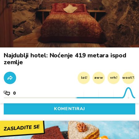
Najdublji hotel: Noćenje 419 metara ispod
zemlje
lol!
aww
vrh!
woot?!
0
KOMENTIRAJ
ZASLADITE SE