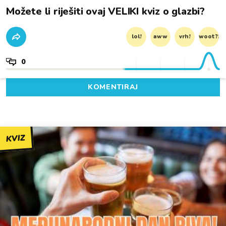
Možete li riješiti ovaj VELIKI kviz o glazbi?
lol!
aww
vrh!
woot?!
0
KOMENTIRAJ
KVIZ