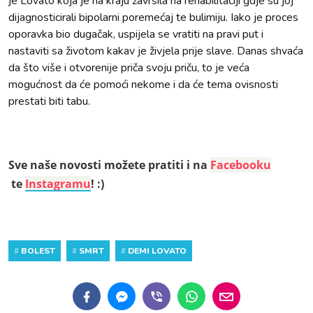
je Lovato koja je na kraju završila na rehabilitaciji gdje su joj
dijagnosticirali bipolarni poremećaj te bulimiju. Iako je proces
oporavka bio dugačak, uspijela se vratiti na pravi put i
nastaviti sa životom kakav je živjela prije slave. Danas shvaća
da što više i otvorenije priča svoju priču, to je veća
mogućnost da će pomoći nekome i da će tema ovisnosti
prestati biti tabu.
Sve naše novosti možete pratiti i na
Facebooku
te
Instagramu
! :)
#
BOLEST
#
SMRT
#
DEMI LOVATO