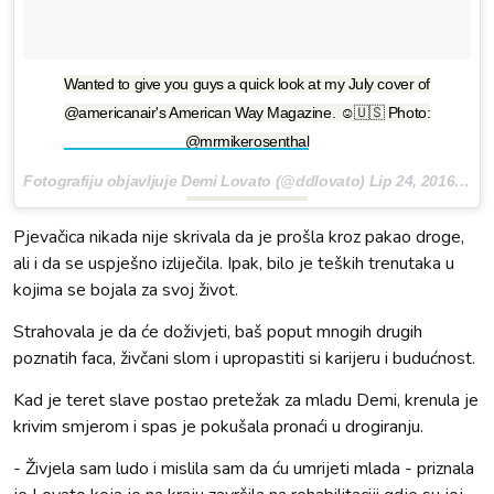
Wanted to give you guys a quick look at my July cover of
@americanair's American Way Magazine. ☺️🇺🇸 Photo:
@mrmikerosenthal
Fotografiju objavljuje Demi Lovato (@ddlovato)
Lip 24, 2016 u 6:00 PDT
Pjevačica nikada nije skrivala da je prošla kroz pakao droge,
ali i da se uspješno izliječila. Ipak, bilo je teških trenutaka u
kojima se bojala za svoj život.
Strahovala je da će doživjeti, baš poput mnogih drugih
poznatih faca, živčani slom i upropastiti si karijeru i budućnost.
Kad je teret slave postao pretežak za mladu Demi, krenula je
krivim smjerom i spas je pokušala pronaći u drogiranju.
- Živjela sam ludo i mislila sam da ću umrijeti mlada - priznala