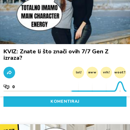
KVIZ: Znate li što znači ovih 7/7 Gen Z
izraza?
lol!
aww
vrh!
woot?!
0
KOMENTIRAJ