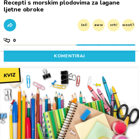
Recepti s morskim plodovima za lagane
ljetne obroke
lol!
aww
vrh!
woot?!
0
KOMENTIRAJ
KVIZ