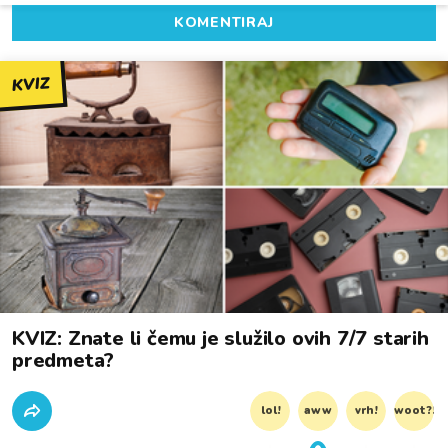
KOMENTIRAJ
KVIZ
KVIZ: Znate li čemu je služilo ovih 7/7 starih
predmeta?
lol!
aww
vrh!
woot?!