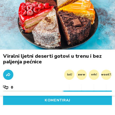
Viralni ljetni deserti gotovi u trenu i bez
paljenja pećnice
lol!
aww
vrh!
woot?!
0
KOMENTIRAJ