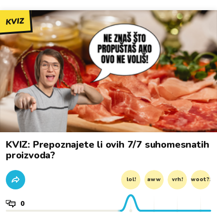
KVIZ
KVIZ: Prepoznajete li ovih 7/7 suhomesnatih
proizvoda?
lol!
aww
vrh!
woot?!
0