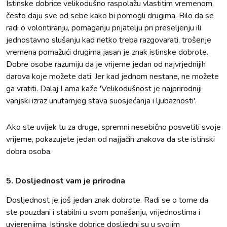
Istinske dobrice velikodušno raspolažu vlastitim vremenom,
često daju sve od sebe kako bi pomogli drugima. Bilo da se
radi o volontiranju, pomaganju prijatelju pri preseljenju ili
jednostavno slušanju kad netko treba razgovarati, trošenje
vremena pomažući drugima jasan je znak istinske dobrote.
Dobre osobe razumiju da je vrijeme jedan od najvrjednijih
darova koje možete dati. Jer kad jednom nestane, ne možete
ga vratiti. Dalaj Lama kaže 'Velikodušnost je najprirodniji
vanjski izraz unutarnjeg stava suosjećanja i ljubaznosti'.
Ako ste uvijek tu za druge, spremni nesebično posvetiti svoje
vrijeme, pokazujete jedan od najjačih znakova da ste istinski
dobra osoba.
5. Dosljednost vam je prirodna
Dosljednost je još jedan znak dobrote. Radi se o tome da
ste pouzdani i stabilni u svom ponašanju, vrijednostima i
uvjerenjima. Istinske dobrice dosljedni su u svojim