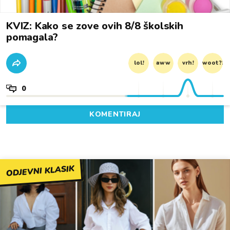
KVIZ: Kako se zove ovih 8/8 školskih
pomagala?
lol!
aww
vrh!
woot?!
0
KOMENTIRAJ
ODJEVNI KLASIK