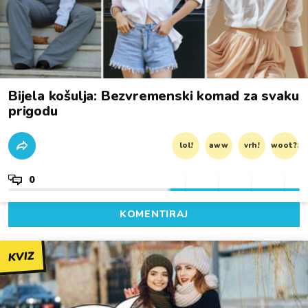
Bijela košulja: Bezvremenski komad za svaku
prigodu
lol!
aww
vrh!
woot?!
0
KOMENTIRAJ
KVIZ