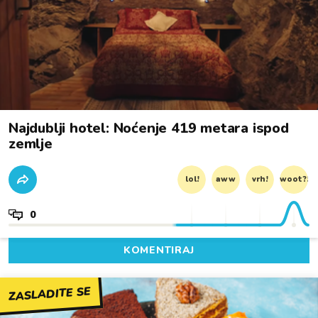
Najdublji hotel: Noćenje 419 metara ispod
zemlje
lol!
aww
vrh!
woot?!
0
KOMENTIRAJ
ZASLADITE SE