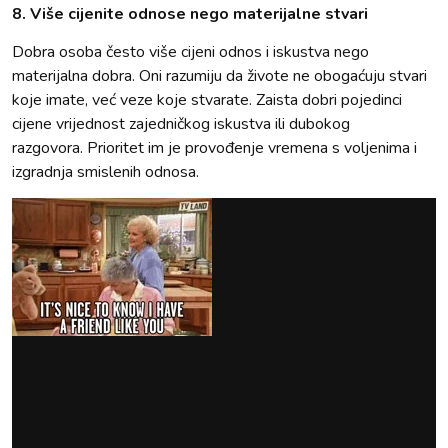
8. Više cijenite odnose nego materijalne stvari
Dobra osoba često više cijeni odnos i iskustva nego
materijalna dobra. Oni razumiju da živote ne obogaćuju stvari
koje imate, već veze koje stvarate. Zaista dobri pojedinci
cijene vrijednost zajedničkog iskustva ili dubokog
razgovora. Prioritet im je provođenje vremena s voljenima i
izgradnja smislenih odnosa.