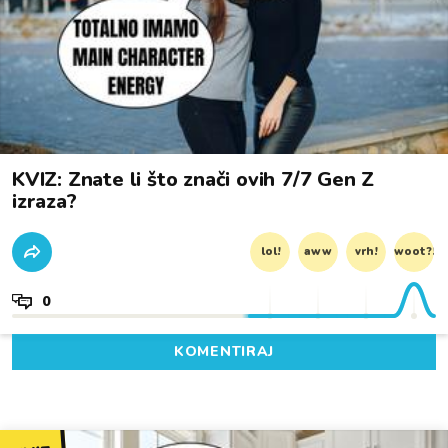
KVIZ: Znate li što znači ovih 7/7 Gen Z
izraza?
lol!
aww
vrh!
woot?!
0
KOMENTIRAJ