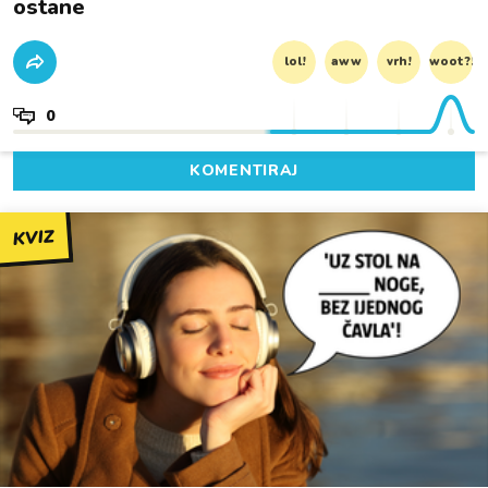
ostane
lol!
aww
vrh!
woot?!
0
KOMENTIRAJ
KVIZ