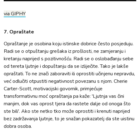
via GIPHY
7. Opraštate
Opraštanje je osobina koju istinske dobrice često posjeduju.
Radi se o otpuštanju grešaka iz prošlosti, ne zamjeranju i
kretanju naprijed s pozitivnošću. Radi se o oslobađanju sebe
od tereta ljutnje i dopuštanju da se izliječite. Tako je lakše
opraštati. To ne znači zaboraviti ili oprostiti učinjenu nepravdu,
već odlučiti otpustiti negativnost povezanu s njom. Cherie
Carter-Scott, motivacijski govornik, primjećuje
transformativnu moć opraštanja pa kaže: 'Ljutnja vas čini
manjim, dok vas oprost tjera da rastete dalje od onoga što
ste bili'. Ako ste netko tko može oprostiti i krenuti naprijed
bez zadržavanja ljutnje, to je snažan pokazatelj da ste uistinu
dobra osoba.