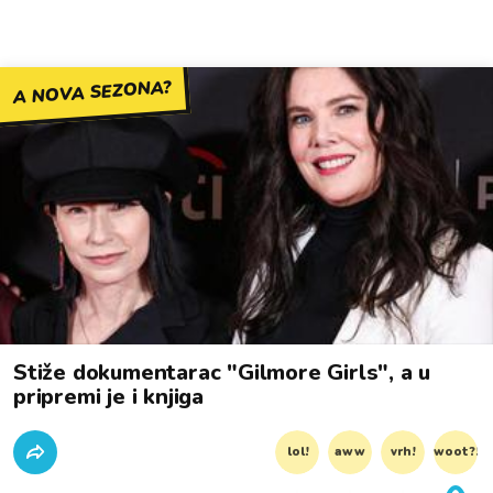
A NOVA SEZONA?
Stiže dokumentarac "Gilmore Girls", a u
pripremi je i knjiga
lol!
aww
vrh!
woot?!