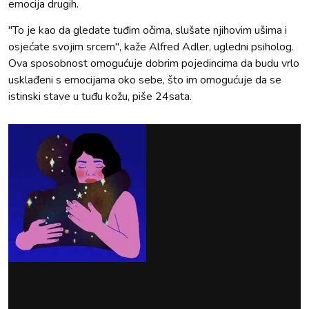
emocija drugih.
"To je kao da gledate tuđim očima, slušate njihovim ušima i
osjećate svojim srcem", kaže Alfred Adler, ugledni psiholog​.
Ova sposobnost omogućuje dobrim pojedincima da budu vrlo
usklađeni s emocijama oko sebe, što im omogućuje da se
istinski stave u tuđu kožu, piše 24sata.