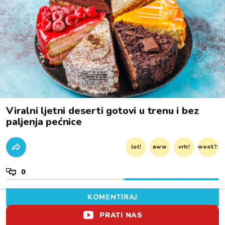
Viralni ljetni deserti gotovi u trenu i bez
paljenja pećnice
lol!
aww
vrh!
woot?!
0
KOMENTIRAJ
PRATI NAS