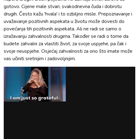
gotovo. Cijene male stvari, svakodnevna čuda i dobrotu
drugih. Često kažu 'hvala' i to ozbiljno misle. Prepoznavanje i
uvažavanje pozitivnih aspekata u životu može dovesti do
povećanja tih pozitivnih aspekata. Ali ne radi se samo o
izražavanju zahvalnosti drugima. Također se radi o tome da
budete zahvalni za vlastiti život, za svoje uspjehe, pa čak i
svoje neuspjehe. Osjećaj zahvalnosti za ono što imate može
vas učiniti sretnijim i zadovoljnijim.