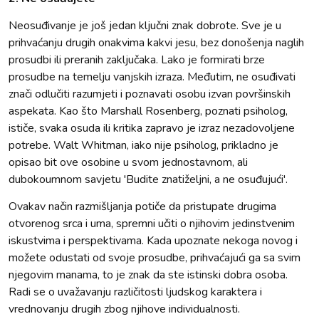
Neosuđivanje je još jedan ključni znak dobrote. Sve je u
prihvaćanju drugih onakvima kakvi jesu, bez donošenja naglih
prosudbi ili preranih zaključaka. Lako je formirati brze
prosudbe na temelju vanjskih izraza. Međutim, ne osuđivati
znači odlučiti razumjeti i poznavati osobu izvan površinskih
aspekata. Kao što Marshall Rosenberg, poznati psiholog,
ističe, svaka osuda ili kritika zapravo je izraz nezadovoljene
potrebe​​. Walt Whitman, iako nije psiholog, prikladno je
opisao bit ove osobine u svom jednostavnom, ali
dubokoumnom savjetu 'Budite znatiželjni, a ne osuđujući'.
Ovakav način razmišljanja potiče da pristupate drugima
otvorenog srca i uma, spremni učiti o njihovim jedinstvenim
iskustvima i perspektivama. Kada upoznate nekoga novog i
možete odustati od svoje prosudbe, prihvaćajući ga sa svim
njegovim manama, to je znak da ste istinski dobra osoba.
Radi se o uvažavanju različitosti ljudskog karaktera i
vrednovanju drugih zbog njihove individualnosti.