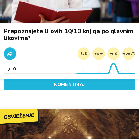
Prepoznajete li ovih 10/10 knjiga po glavnim
likovima?
lol!
aww
vrh!
woot?!
0
KOMENTIRAJ
OSVJEŽENJE