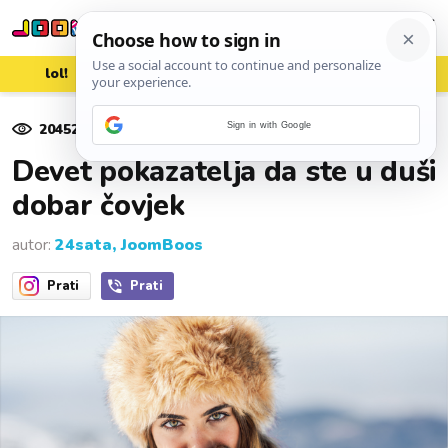
lol!
aww
vrh!
woot?!
20452
pregleda
Sign in with Google
27. prosinca 2023.
Devet pokazatelja da ste u duši
dobar čovjek
autor:
24sata, JoomBoos
Prati
Prati