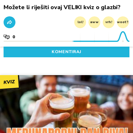
Možete li riješiti ovaj VELIKI kviz o glazbi?
lol!
aww
vrh!
woot?!
0
KOMENTIRAJ
KVIZ