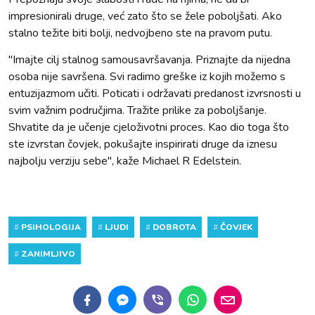
impresionirali druge, već zato što se žele poboljšati. Ako
stalno težite biti bolji, nedvojbeno ste na pravom putu.
"Imajte cilj stalnog samousavršavanja. Priznajte da nijedna
osoba nije savršena. Svi radimo greške iz kojih možemo s
entuzijazmom učiti. Poticati i održavati predanost izvrsnosti u
svim važnim područjima. Tražite prilike za poboljšanje.
Shvatite da je učenje cjeloživotni proces. Kao dio toga što
ste izvrstan čovjek, pokušajte inspirirati druge da iznesu
najbolju verziju sebe", kaže Michael R Edelstein.
#
PSIHOLOGIJA
#
LJUDI
#
DOBROTA
#
ČOVJEK
#
ZANIMLJIVO