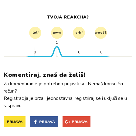
TVOJA REAKCIJA?
lol!
aww
vrh!
woot?!
1
0
0
0
Komentiraj, znaš da želiš!
Za komentiranje je potrebno prijaviti se. Nemaš korisnički
račun?
Registracija je brza i jednostavna, registriraj se i uključi se u
raspravu.
PRIJAVA
PRIJAVA
PRIJAVA