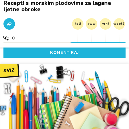
Recepti s morskim plodovima za lagane
ljetne obroke
lol!
aww
vrh!
woot?!
0
KOMENTIRAJ
KVIZ