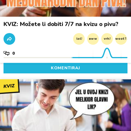
KVIZ: Možete li dobiti 7/7 na kvizu o pivu?
lol!
aww
vrh!
woot?!
0
KOMENTIRAJ
KVIZ