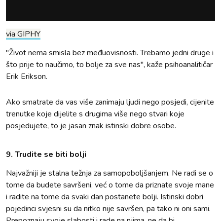
via GIPHY
"Život nema smisla bez međuovisnosti. Trebamo jedni druge i
što prije to naučimo, to bolje za sve nas", kaže psihoanalitičar
Erik Erikson.
Ako smatrate da vas više zanimaju ljudi nego posjedi, cijenite
trenutke koje dijelite s drugima više nego stvari koje
posjedujete, to je jasan znak istinski dobre osobe.
9. Trudite se biti bolji
Najvažniji je stalna težnja za samopoboljšanjem. Ne radi se o
tome da budete savršeni, već o tome da priznate svoje mane
i radite na tome da svaki dan postanete bolji. Istinski dobri
pojedinci svjesni su da nitko nije savršen, pa tako ni oni sami.
Prepoznaju svoje slabosti i rade na njima, ne da bi