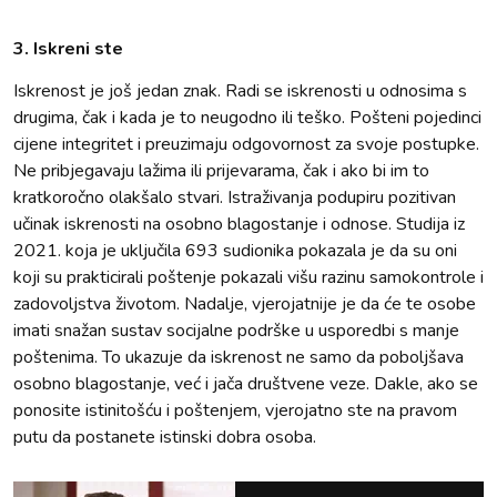
3. Iskreni ste
Iskrenost je još jedan znak. Radi se iskrenosti u odnosima s
drugima, čak i kada je to neugodno ili teško. Pošteni pojedinci
cijene integritet i preuzimaju odgovornost za svoje postupke.
Ne pribjegavaju lažima ili prijevarama, čak i ako bi im to
kratkoročno olakšalo stvari. Istraživanja podupiru pozitivan
učinak iskrenosti na osobno blagostanje i odnose. Studija iz
2021. koja je uključila 693 sudionika pokazala je da su oni
koji su prakticirali poštenje pokazali višu razinu samokontrole i
zadovoljstva životom. Nadalje, vjerojatnije je da će te osobe
imati snažan sustav socijalne podrške u usporedbi s manje
poštenima. To ukazuje da iskrenost ne samo da poboljšava
osobno blagostanje, već i jača društvene veze. Dakle, ako se
ponosite istinitošću i poštenjem, vjerojatno ste na pravom
putu da postanete istinski dobra osoba.