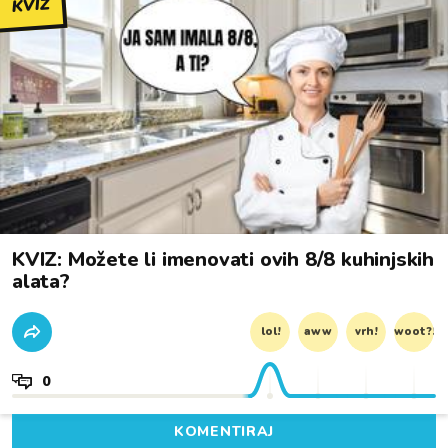
KVIZ
KVIZ: Možete li imenovati ovih 8/8 kuhinjskih
alata?
lol!
aww
vrh!
woot?!
0
KOMENTIRAJ