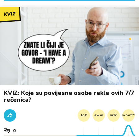
KVIZ
KVIZ: Koje su povijesne osobe rekle ovih 7/7
rečenica?
lol!
aww
vrh!
woot?!
0