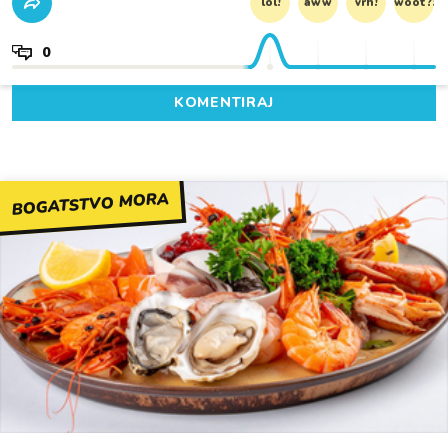
lol!
aww
vrh!
woot?!
0
KOMENTIRAJ
BOGATSTVO MORA