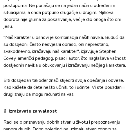
postupcima. Ne ponašaju se na jedan način u određenim
situacijama, a onda potpuno drugačije u drugim. Njihova
dobrota nije gluma za pokazivanje, već je dio onoga što oni
jesu.
"Naš karakter u osnovi je kombinacija naših navika. Budući da
su dosljedni, često nesvjesni obrasci, oni neprestano,
svakodnevno, izražavaju naš karakter", izjavljuje Stephen
Covey, američki pedagog, pisac i autor, što naglašava važnost
dosljednih navika u oblikovanju i izražavanju nečijeg karaktera.
Biti dosljedan također znači slijediti svoja obećanja i obveze.
Kad kažete da ćete nešto učiniti, to i učinite. Vi ste pouzdani i
drugi znaju da mogu računati na vas.
6. Izražavate zahvalnost
Radi se o priznavanju dobrih stvari u životu i prepoznavanju
napora drugih. Dobri pojedinci ne uzimaju stvari zdravo za