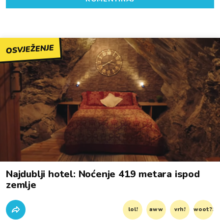
OSVJEŽENJE
Najdublji hotel: Noćenje 419 metara ispod
zemlje
lol!
aww
vrh!
woot?!