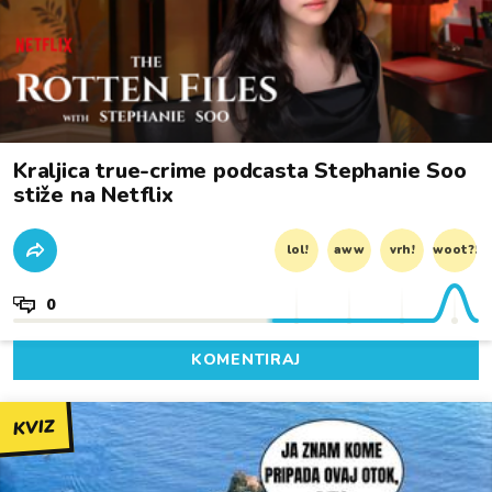
Kraljica true-crime podcasta Stephanie Soo
stiže na Netflix
lol!
aww
vrh!
woot?!
0
KOMENTIRAJ
KVIZ