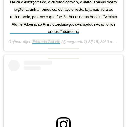
Deixe o esforço físico, o cuidado comigo, o afeto, apenas doem
ração, casinha, remédios, eu faço o resto. E jamais verá eu
reclamando, pq amo o que faço!} . #caesderua #adote #viralata
#fome #doeracao #institutoedupaçoca #amodogs #cachorros
#dogs #abandono
Objavu dijeli
Eduardo Caiado
(@megaedu1)
Sij 15, 2020 u 10:01 PST