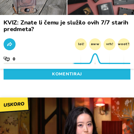
KVIZ: Znate li čemu je služilo ovih 7/7 starih
predmeta?
lol!
aww
vrh!
woot?!
0
KOMENTIRAJ
USKORO