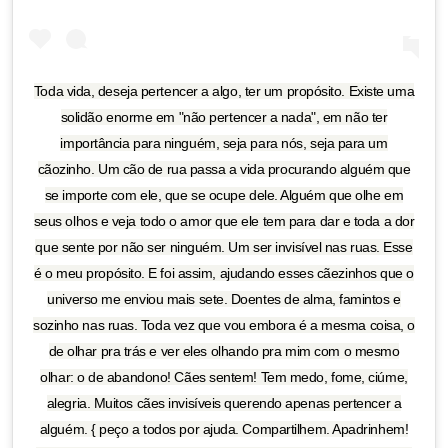
Toda vida, deseja pertencer a algo, ter um propósito. Existe uma
solidão enorme em "não pertencer a nada", em não ter
importância para ninguém, seja para nós, seja para um
cãozinho. Um cão de rua passa a vida procurando alguém que
se importe com ele, que se ocupe dele. Alguém que olhe em
seus olhos e veja todo o amor que ele tem para dar e toda a dor
que sente por não ser ninguém. Um ser invisível nas ruas. Esse
é o meu propósito. E foi assim, ajudando esses cãezinhos que o
universo me enviou mais sete. Doentes de alma, famintos e
sozinho nas ruas. Toda vez que vou embora é a mesma coisa, o
de olhar pra trás e ver eles olhando pra mim com o mesmo
olhar: o de abandono! Cães sentem! Tem medo, fome, ciúme,
alegria. Muitos cães invisíveis querendo apenas pertencer a
alguém. { peço a todos por ajuda. Compartilhem. Apadrinhem!