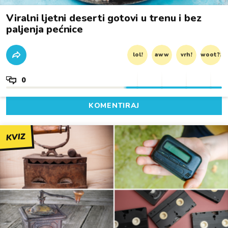
Viralni ljetni deserti gotovi u trenu i bez
paljenja pećnice
lol!
aww
vrh!
woot?!
0
KOMENTIRAJ
KVIZ