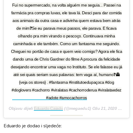
Fui no supermercado, na volta alguém me seguia... Passei na
farmácia pra compras luvas, ele tava lá. Desci para dar comida
aos animais da outra casa e adivinha quem estava bem atrás
de mim❓Se eu parava meus passos, ele parava. E ficava
olhando pra mim virando o pescoço. Continuava minha
caminhada e ele também. Como um fantasma me seguindo.
Cheguei no portão de casa e quem veio comigo? Agora ele fica
dando uma de Chris Gardner do filme A procura da felicidade
desejando encontrar uma vaga no Instituto. Se ele falasse eu já
até sei quais seriam suas palavras: tem vaga aí, humano❓👻
{veja os stores} . #fantasma #institutoedupaçoca #dog
#doglovers #cachorro #viralatas #cachorroderua #viralataedez
#adote #amocachorros
Objavu dijeli
Eduardo Caiado
(@megaedu1)
Ožu 21, 2020 u 7:31 PDT
Eduardo je dodao i sljedeće: