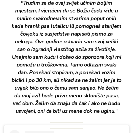
"Trudim se da ovaj svijet učinim boljim
mjestom. I vjerujem da se Božja čuda vide u
malim svakodnevnim stvarima poput onih
kada hraniš psa lutalicu ili pomogneš starijem
čovjeku iz susjedstva napisati pismo za
nekoga. Ove godine ostvario sam svoj veliki
san o izgradnji vlastitog azila za životinje.
Unajmio sam kuću i došao do sponzora koji mi
pomažu u troškovima. Tamo odlazim svaki
dan. Ponekad stopiram, a ponekad vozim
bicikl i po 30 km, ali nikad se ne žalim jer je to
uvijek bilo ono o čemu sam sanjao. Ne želim
da moj azil bude privremeno sklonište pasa,
već dom. Želim da znaju da čak i ako ne budu
usvojeni, oni će biti uz mene dok ne uginu.“