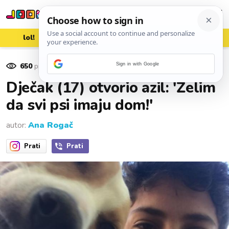
lol!
aww
vrh!
woot?!
650
pregleda
Sign in with Google
13. svibnja 2020.
Dječak (17) otvorio azil: 'Želim
da svi psi imaju dom!'
autor:
Ana Rogač
Prati
Prati