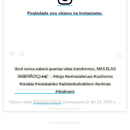
Pogledajte ovu objavu na Instagramu.
Você nunca saberá quantas vidas transformou, MAS ELAS
SABERÃO!🐺☀️🍃 . . #dogs #animaisderuas #cachorros
#viralata #viralataédez #adotarétudodebom #animais
#doglovers
Objavu dijeli
Eduardo Caiado
(@megaedu1)
Vel 15, 2020 u 9:03 PST