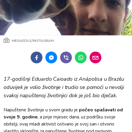
MEGAEDU1/INSTAGRAM
17-godišnji Eduardo Caioado iz Anápolisa u Brazilu
oduvijek je volio životinje i trudio se pomoći u nevolji
svakoj napuštenoj životinjici dok je još bio dječak.
Napuštene životinje u svom gradu je
počeo spašavati od
svoje 9. godine
, a prije mjesec dana, uz podršku svoje
obitelji, ovaj mladi aktivist ostvario je svoj san i otvorio
vlastito sklonište za napuštene životinje pod nazivom