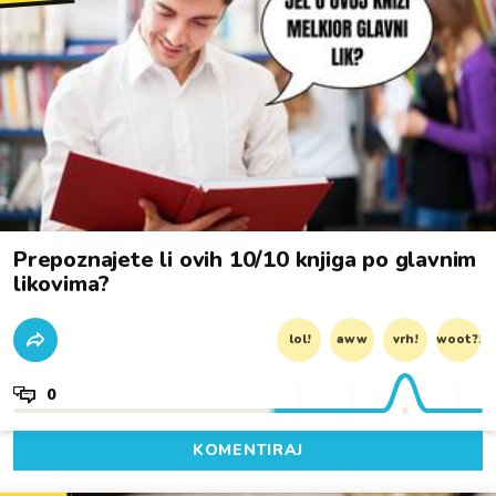
Prepoznajete li ovih 10/10 knjiga po glavnim
likovima?
lol!
aww
vrh!
woot?!
0
KOMENTIRAJ