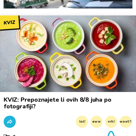
KVIZ
KVIZ: Prepoznajete li ovih 8/8 juha po
fotografiji?
lol!
aww
vrh!
woot?!