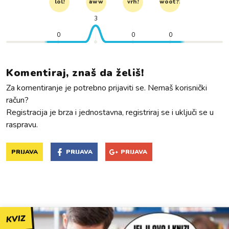
lol!
aww
vrh!
woot?!
3
0
0
0
Komentiraj, znaš da želiš!
Za komentiranje je potrebno prijaviti se. Nemaš korisnički
račun?
Registracija je brza i jednostavna, registriraj se i uključi se u
raspravu.
PRIJAVA
PRIJAVA
PRIJAVA
KVIZ