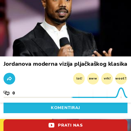
Jordanova moderna vizija pljačkaškog klasika
lol!
aww
vrh!
woot?!
0
KOMENTIRAJ
KLUB MILIJARDERA
PRATI NAS