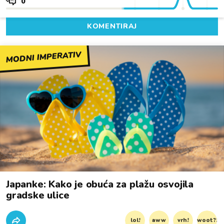
0
KOMENTIRAJ
MODNI IMPERATIV
Japanke: Kako je obuća za plažu osvojila
gradske ulice
lol!
aww
vrh!
woot?!