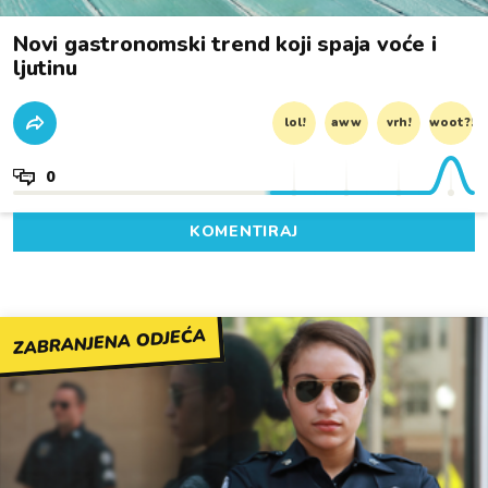
Novi gastronomski trend koji spaja voće i
ljutinu
lol!
aww
vrh!
woot?!
0
KOMENTIRAJ
ZABRANJENA ODJEĆA