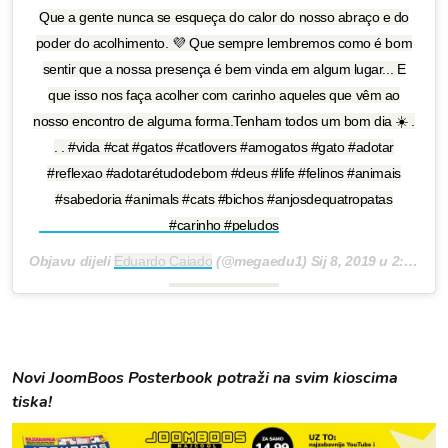
Que a gente nunca se esqueça do calor do nosso abraço e do
poder do acolhimento. 💜 Que sempre lembremos como é bom
sentir que a nossa presença é bem vinda em algum lugar... E
que isso nos faça acolher com carinho aqueles que vêm ao
nosso encontro de alguma forma.Tenham todos um bom dia ☀️ .
. . #vida #cat #gatos #catlovers #amogatos #gato #adotar
#reflexao #adotarétudodebom #deus #life #felinos #animais
#sabedoria #animals #cats #bichos #anjosdequatropatas
#carinho #peludos
Objavu dijeli
Eduardo Caiado
(@megaedu1)
Sij 8, 2019 u 2:56 PST
Novi JoomBoos Posterbook potraži na svim kioscima
tiska!