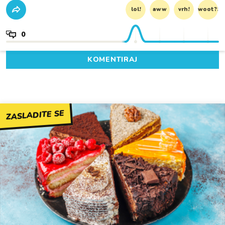
lol!
aww
vrh!
woot?!
0
KOMENTIRAJ
ZASLADITE SE