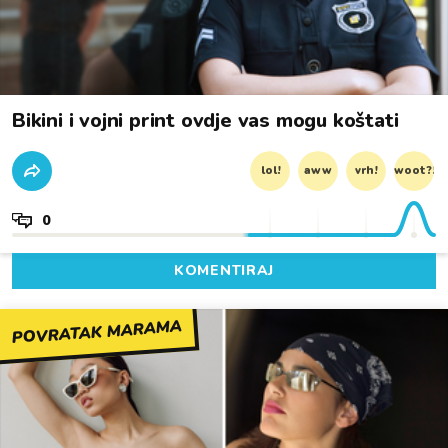
Bikini i vojni print ovdje vas mogu koštati
lol!
aww
vrh!
woot?!
0
KOMENTIRAJ
POVRATAK MARAMA