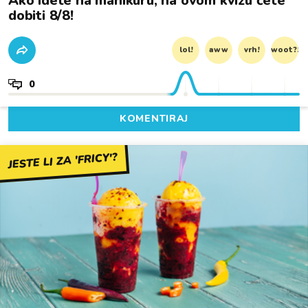
Ako idete na manikuru, na ovom kvizu ćete
dobiti 8/8!
lol!
aww
vrh!
woot?!
0
KOMENTIRAJ
JESTE LI ZA 'FRICY'?