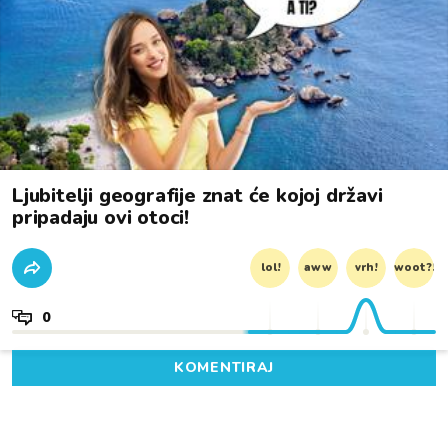
Ljubitelji geografije znat će kojoj državi
pripadaju ovi otoci!
lol!
aww
vrh!
woot?!
0
KOMENTIRAJ