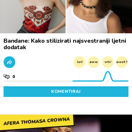
Bandane: Kako stilizirati najsvestraniji ljetni
dodatak
lol!
aww
vrh!
woot?!
0
KOMENTIRAJ
AFERA THOMASA CROWNA