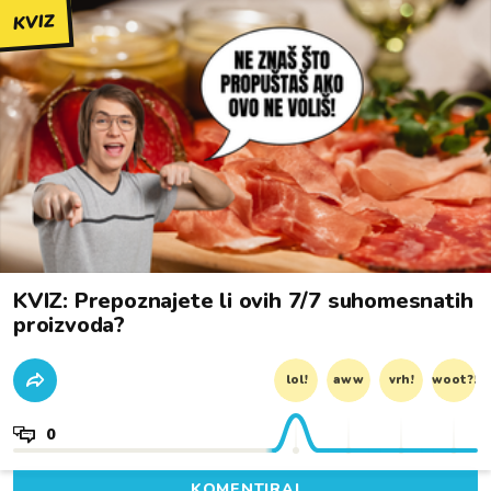
KVIZ
KVIZ: Prepoznajete li ovih 7/7 suhomesnatih
proizvoda?
lol!
aww
vrh!
woot?!
0
KOMENTIRAJ