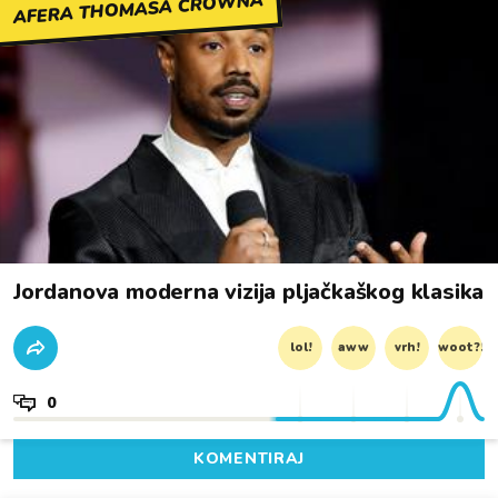
AFERA THOMASA CROWNA
Jordanova moderna vizija pljačkaškog klasika
lol!
aww
vrh!
woot?!
0
KOMENTIRAJ