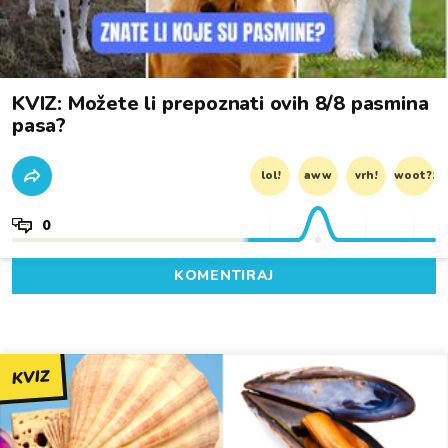
KVIZ: Možete li prepoznati ovih 8/8 pasmina
pasa?
lol!
aww
vrh!
woot?!
0
KOMENTIRAJ
KVIZ