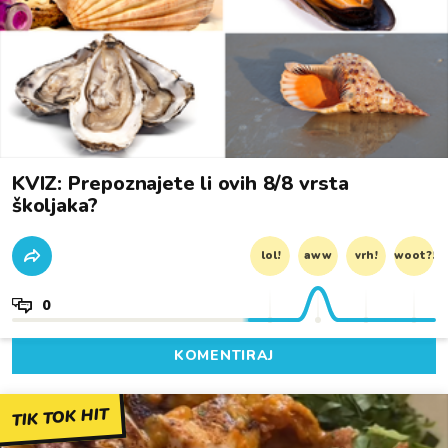
KVIZ: Prepoznajete li ovih 8/8 vrsta
školjaka?
lol!
aww
vrh!
woot?!
0
KOMENTIRAJ
TIK TOK HIT