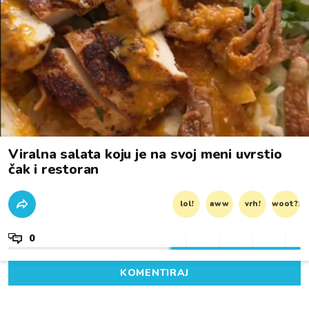
Viralna salata koju je na svoj meni uvrstio
čak i restoran
lol!
aww
vrh!
woot?!
0
KOMENTIRAJ