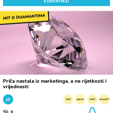
KOMENTIRAJ
MIT O DIJAMANTIMA
Priča nastala iz marketinga, a ne rijetkosti i
vrijednosti
lol!
aww
vrh!
woot?!
0