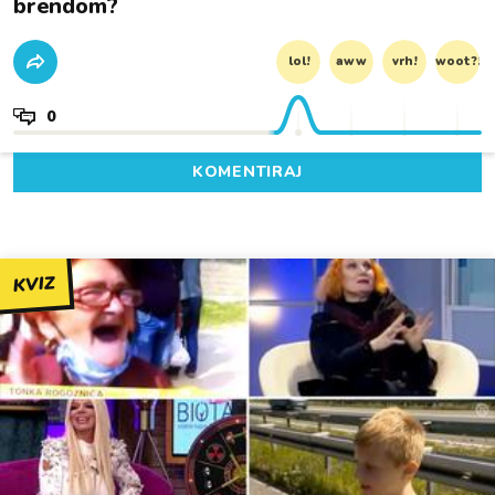
brendom?
lol!
aww
vrh!
woot?!
0
KOMENTIRAJ
KVIZ