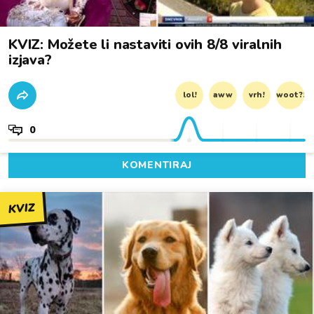
KVIZ: Možete li nastaviti ovih 8/8 viralnih
izjava?
lol!
aww
vrh!
woot?!
0
KOMENTIRAJ
KVIZ