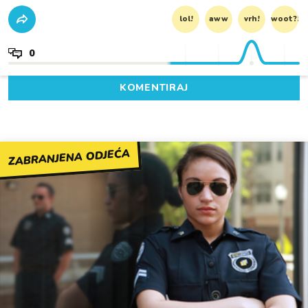
lol!
aww
vrh!
woot?!
0
KOMENTIRAJ
ZABRANJENA ODJEĆA