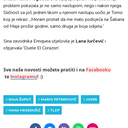
problem pokazala je ne samo nastupom, nego i nakon njega.
Sličnost sa još jednim likom u njenom nastupu uočio je Tomo
koji je rekao: „Moram priznat da me malo podsjeća na Šabana
od Maje prošle godine, samo druga je boja odijela.“
Sina zavodnika Enriquea utjelovila je
Lana Jurčević
i
otpjevala 'Duele El Corazon'.
Sve naše novosti možete pratiti i na
Facebooku
te
Instagramu
! :)
#
MAJA ŠUPUT
#
MARIO PETREKOVIĆ
#
JOKER
#
HANA HEGEDUŠIĆ
#
TLZP