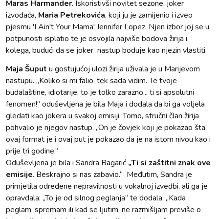
Maras Harmander
. Iskoristivši novitet sezone, joker
izvođača,
Maria Petrekovića
, koji ju je zamijenio i izveo
pjesmu 'I Ain't Your Mama' Jennifer Lopez. Njen izbor joj se u
potpunosti isplatio te je osvojila najviše bodova žirija i
kolega, budući da se joker nastup boduje kao njezin vlastiti.
Maja Šuput
u gostujućoj ulozi žirija uživala je u Marijevom
nastupu. „Koliko si mi falio, tek sada vidim. Te tvoje
budalaštine, idiotarije, to je tolko zarazno... ti si apsolutni
fenomen!“ oduševljena je bila Maja i dodala da bi ga voljela
gledati kao jokera u svakoj emisiji. Tomo, stručni član žirija
pohvalio je njegov nastup. „On je čovjek koji je pokazao šta
ovaj format je i ovaj put je pokazao da je na istom nivou kao i
prije tri godine.“
Oduševljena je bila i Sandra Bagarić
„Ti si zaštitni znak ove
emisije
. Beskrajno si nas zabavio.“ Međutim, Sandra je
primjetila određene nepravilnosti u vokalnoj izvedbi, ali ga je
opravdala: „To je od silnog peglanja“ te dodala: „Kada
peglam, spremam ili kad se ljutim, ne razmišljam previše o