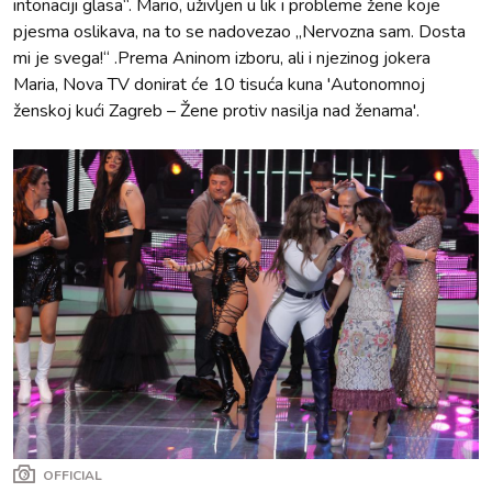
intonaciji glasa“. Mario, uživljen u lik i probleme žene koje
pjesma oslikava, na to se nadovezao „Nervozna sam. Dosta
mi je svega!“ .Prema Aninom izboru, ali i njezinog jokera
Maria, Nova TV donirat će 10 tisuća kuna 'Autonomnoj
ženskoj kući Zagreb – Žene protiv nasilja nad ženama'.
OFFICIAL