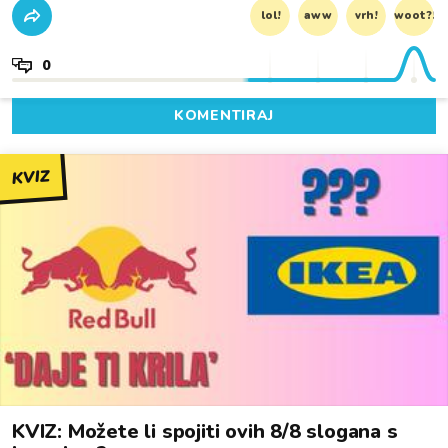
lol!
aww
vrh!
woot?!
0
KOMENTIRAJ
KVIZ
KVIZ: Možete li spojiti ovih 8/8 slogana s