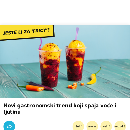
JESTE LI ZA 'FRICY'?
Novi gastronomski trend koji spaja voće i
ljutinu
lol!
aww
vrh!
woot?!