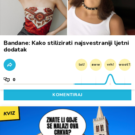
Bandane: Kako stilizirati najsvestraniji ljetni
dodatak
lol!
aww
vrh!
woot?!
0
KOMENTIRAJ
KVIZ