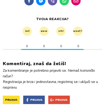
TVOJA REAKCIJA?
lol!
aww
vrh!
woot?!
0
0
0
0
Komentiraj, znaš da želiš!
Za komentiranje je potrebno prijaviti se. Nemaš korisnički
račun?
Registracija je brza i jednostavna, registriraj se i uključi se u
raspravu.
PRIJAVA
PRIJAVA
PRIJAVA