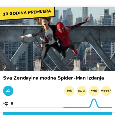
10 GODINA PREMIJERA
Sva Zendayina modna Spider-Man izdanja
lol!
aww
vrh!
woot?!
0