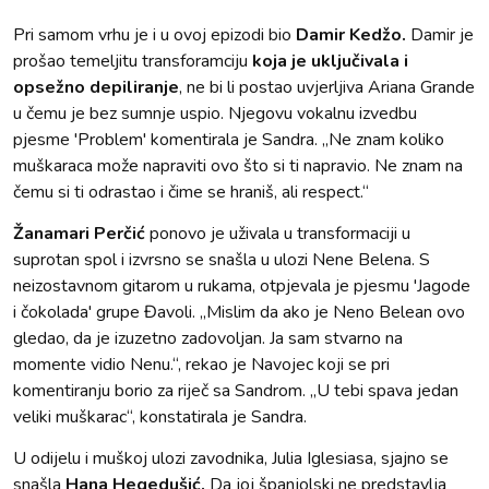
Pri samom vrhu je i u ovoj epizodi bio
Damir Kedžo.
Damir je
prošao temeljitu transforamciju
koja je uključivala i
opsežno depiliranje
, ne bi li postao uvjerljiva Ariana Grande
u čemu je bez sumnje uspio. Njegovu vokalnu izvedbu
pjesme 'Problem' komentirala je Sandra. „Ne znam koliko
muškaraca može napraviti ovo što si ti napravio. Ne znam na
čemu si ti odrastao i čime se hraniš, ali respect.“
Žanamari Perčić
ponovo je uživala u transformaciji u
suprotan spol i izvrsno se snašla u ulozi Nene Belena. S
neizostavnom gitarom u rukama, otpjevala je pjesmu 'Jagode
i čokolada' grupe Đavoli. „Mislim da ako je Neno Belean ovo
gledao, da je izuzetno zadovoljan. Ja sam stvarno na
momente vidio Nenu.“, rekao je Navojec koji se pri
komentiranju borio za riječ sa Sandrom. „U tebi spava jedan
veliki muškarac“, konstatirala je Sandra.
U odijelu i muškoj ulozi zavodnika, Julia Iglesiasa, sjajno se
snašla
Hana Hegedušić.
Da joj španjolski ne predstavlja