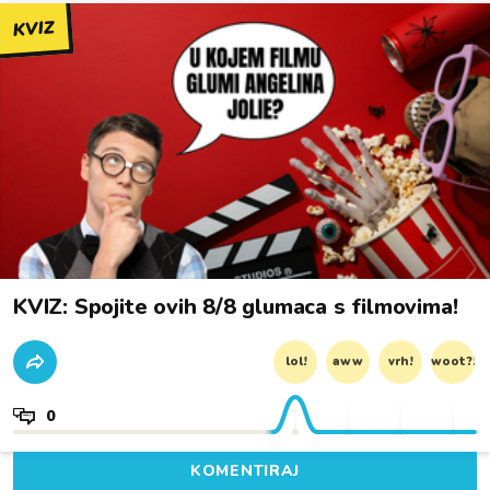
KVIZ
KVIZ: Spojite ovih 8/8 glumaca s filmovima!
lol!
aww
vrh!
woot?!
0
KOMENTIRAJ