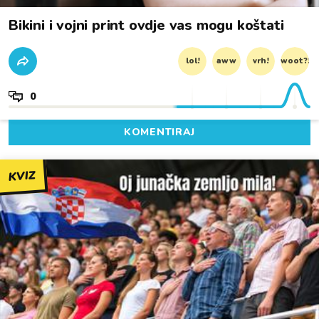
Bikini i vojni print ovdje vas mogu koštati
lol!
aww
vrh!
woot?!
0
KOMENTIRAJ
KVIZ