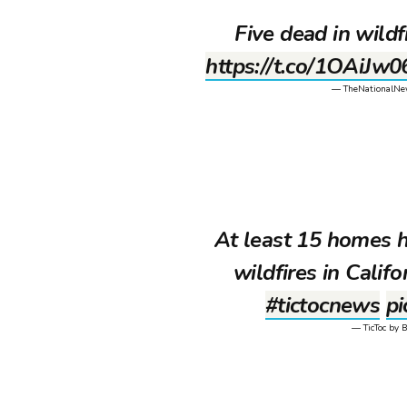
Five dead in wildf
https://t.co/1OAiJw
— TheNationalN
At least 15 homes 
wildfires in Cali
#tictocnews
pi
— TicToc by 