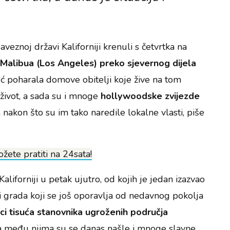
aveznoj državi Kaliforniji krenuli s četvrtka na
 Malibua (Los Angeles) preko sjevernog dijela
eć poharala domove obitelji koje žive na tom
 život, a sada su i mnoge
hollywoodske zvijezde
,
nakon što su im tako naredile lokalne vlasti, piše
žete pratiti na 24sata!
aliforniji u petak ujutro, od kojih je jedan izazvao
i grada koji se još oporavlja od nedavnog pokolja
i tisuća stanovnika ugroženih područja
 a među njima su se danas našle i mnoge slavne