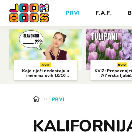
PRVI
F.A.F.
B
KVIZ
KVIZ
Koje riječi nedostaju u
KVIZ: Prepoznajet
imenima ovih 10/10
7/7 vrsta ljubi
gradova?
cvijeća?
PRVI
KALIFORNIJA