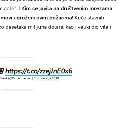
cipele". I
Kim se javila na društvenim mrežama
domovi ugroženi ovim požarima!
Kuće slavnih
o desetaka milijuna dolara, kao i veliki dio vila i
🏼
https://t.co/zzejJnE0x6
 West (@KimKardashian)
9. studenoga 2018.