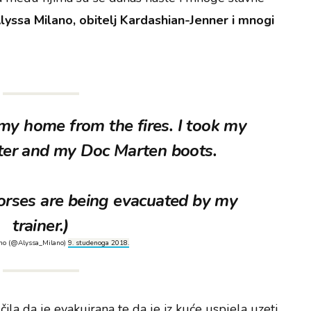
lyssa Milano, obitelj Kardashian-Jenner i mnogi
 my home from the fires. I took my
ter and my Doc Marten boots.
orses are being evacuated by my
trainer.)
no (@Alyssa_Milano)
9. studenoga 2018.
čila da je evakuirana te da je iz kuće uspjela uzeti