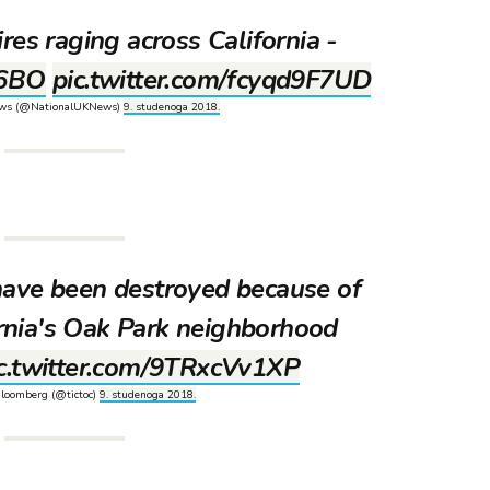
ires raging across California -
06BO
pic.twitter.com/fcyqd9F7UD
ews (@NationalUKNews)
9. studenoga 2018.
have been destroyed because of
fornia's Oak Park neighborhood
c.twitter.com/9TRxcVv1XP
Bloomberg (@tictoc)
9. studenoga 2018.