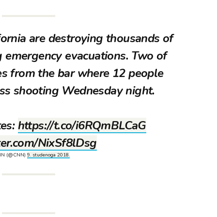
ifornia are destroying thousands of
ng emergency evacuations. Two of
iles from the bar where 12 people
ass shooting Wednesday night.
tes:
https://t.co/i6RQmBLCaG
tter.com/NixSf8lDsg
NN (@CNN)
9. studenoga 2018.