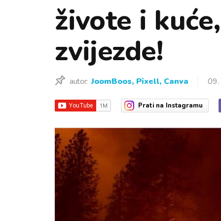
živote i kuće
zvijezde!
autor:
JoomBoos, Pixell, Canva
09.
Prati
na Instagramu