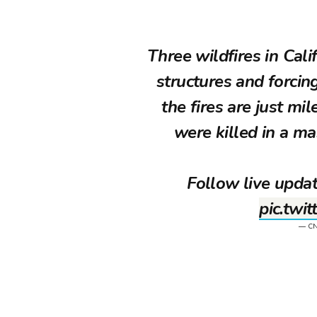
Three wildfires in Cal
structures and forci
the fires are just m
were killed in a m
Follow live upda
pic.twi
— C