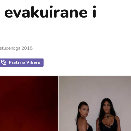
, evakuirane i
 studenoga 2018.
Prati
na Viberu