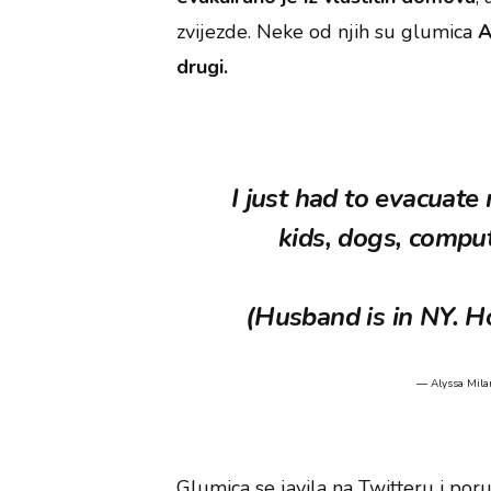
zvijezde. Neke od njih su glumica
A
drugi.
I just had to evacuate
kids, dogs, compu
(Husband is in NY. H
— Alyssa Mila
Glumica se javila na Twitteru i poru