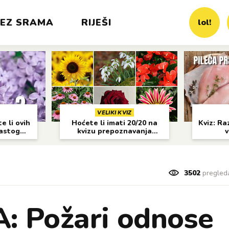
EZ SRAMA
RIJEŠI
lol!
VELIKI KVIZ
e li ovih
Hoćete li imati 20/20 na
Kviz: Raz
častog
kvizu prepoznavanja
v
cvijeća?
3502
pregled
: Požari odnose