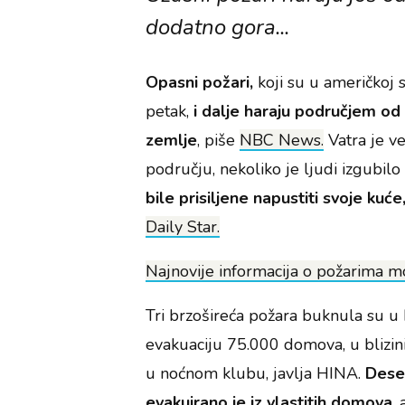
dodatno gora...
Opasni požari,
koji su u američkoj s
petak,
i dalje haraju područjem od
zemlje
, piše
NBC News.
Vatra je v
području, nekoliko je ljudi izgubilo
bile prisiljene napustiti svoje kuće
Daily Star.
Najnovije informacija o požarima mo
Tri brzošireća požara buknula su u K
evakuaciju 75.000 domova, u blizin
u noćnom klubu, javlja HINA.
Desec
evakuirano je iz vlastitih domova
,