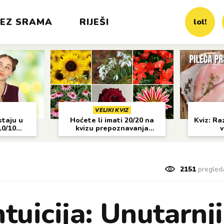
EZ SRAMA
RIJEŠI
lol!
VELIKI KVIZ
staju u
Hoćete li imati 20/20 na
Kviz: Raz
10/10
kvizu prepoznavanja
v
cvijeća?
2151
pregled
tuicija: Unutarnji