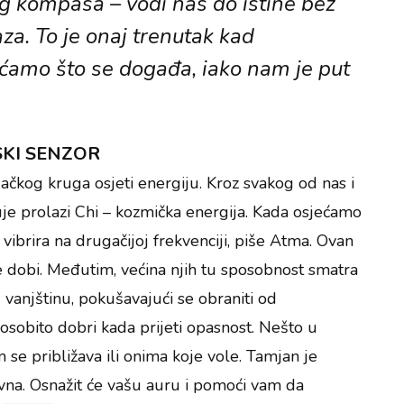
jeg kompasa – vodi nas do istine bez
za. To je onaj trenutak kad
ećamo što se događa, iako nam je put
SKI SENZOR
jačkog kruga osjeti energiju. Kroz svakog od nas i
žuje prolazi Chi – kozmička energija. Kada osjećamo
a vibrira na drugačijoj frekvenciji, piše Atma. Ovan
e dobi. Međutim, većina njih tu sposobnost smatra
u vanjštinu, pokušavajući se obraniti od
 osobito dobri kada prijeti opasnost. Nešto u
m se približava ili onima koje vole. Tamjan je
vna. Osnažit će vašu auru i pomoći vam da