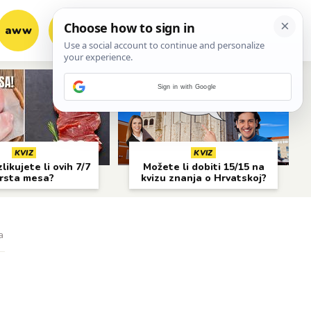
aww
vrh!
woot?!
Sign in with Google
KVIZ
KVIZ
likujete li ovih 7/7
Možete li dobiti 15/15 na
rsta mesa?
kvizu znanja o Hrvatskoj?
a