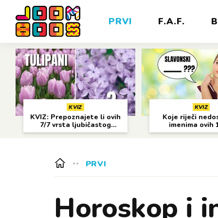
PRVI
F.A.F.
B
KVIZ
KVIZ
KVIZ: Prepoznajete li ovih
Koje riječi nedo
7/7 vrsta ljubičastog
imenima ovih 
cvijeća?
gradova?
PRVI
Horoskop i in