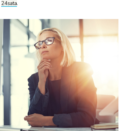
e
24sata
.