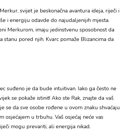
erkur, svijet je beskonačna avantura ideja, riječi i
uše i energiju odavde do najudaljenijih mjesta.
ođeni Merkurom, imaju jedinstvenu sposobnost da
da stanu pored njih. Kvarc pomaže Blizancima da
c suđeno je da bude intuitivan. Iako ga često ne
ijek se pokaže istinit! Ako ste Rak, znajte da vaš
uje se da sve osobe rođene u ovom znaku shvaćaju
im osjećajem u trbuhu. Vaš osjećaj neće vas
iječi mogu prevariti, ali energija nikad.