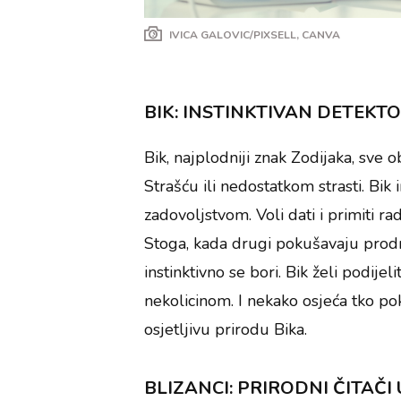
IVICA GALOVIC/PIXSELL, CANVA
BIK: INSTINKTIVAN DETEKT
Bik, najplodniji znak Zodijaka, sve 
Strašću ili nedostatkom strasti. Bi
zadovoljstvom. Voli dati i primiti rad
Stoga, kada drugi pokušavaju prodrije
instinktivno se bori. Bik želi podijel
nekolicinom. I nekako osjeća tko p
osjetljivu prirodu Bika.
BLIZANCI: PRIRODNI ČITAČI