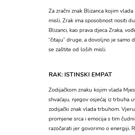
Za zračni znak Blizanca kojim vlada M
misli. Zrak ima sposobnost nositi d
Blizanci, kao prava djeca Zraka, v
“čitaju” druge, a dovoljno je samo 
se zaštite od loših misli.
RAK: ISTINSKI EMPAT
Zodijačkom znaku kojim vlada Mjese
shvaćaju, njegov osjećaj iz trbuha uv
zodijački znak vlada trbuhom. Vjer
promjene srca i emocija s tim čudn
razočarati jer govorimo o energiji. R