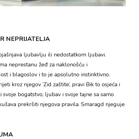
OR NEPRIJATELJA
objašnjava ljubavlju ili nedostatkom ljubavi.
k ima neprestanu žeđ za naklonošću i
ost i blagoslov i to je apsolutno instinktivno.
ti kroz njegov ‘Zid zaštite’, pravi Bik to osjeća i
iti svoje bogatstvo, ljubav i svoje tajne sa samo
okušava prekršiti njegova pravila. Smaragd njeguje
 UMA