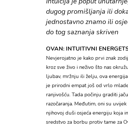
Intuicija je poput unutarn
dugog promišljanja ili doka
jednostavno znamo ili osj
do tog saznanja skriven
OVAN: INTUITIVNI ENERGET
Nevjerojatno je kako prvi znak zodi
kroz sve živo i neživo što nas okru
ljubav, mržnju ili želju, ova energij
je prirodni empat još od vrlo mlad
ranjivošću. Tada počinju graditi jač
razočaranja. Međutim, oni su uvijek
njihovoj duši osjeća energiju koja i
sredstvo za borbu protiv tame za O