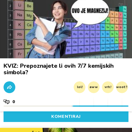
KVIZ: Prepoznajete li ovih 7/7 kemijskih
simbola?
lol!
aww
vrh!
woot?!
0
KOMENTIRAJ