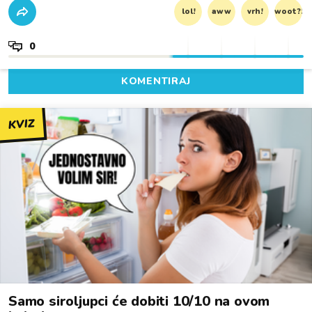
lol!
aww
vrh!
woot?!
0
KOMENTIRAJ
KVIZ
Samo siroljupci će dobiti 10/10 na ovom