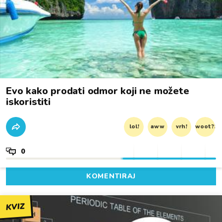
Evo kako prodati odmor koji ne možete
iskoristiti
lol!
aww
vrh!
woot?!
0
KOMENTIRAJ
KVIZ