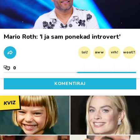
Mario Roth: 'I ja sam ponekad introvert'
lol!
aww
vrh!
woot?!
0
KOMENTIRAJ
KVIZ