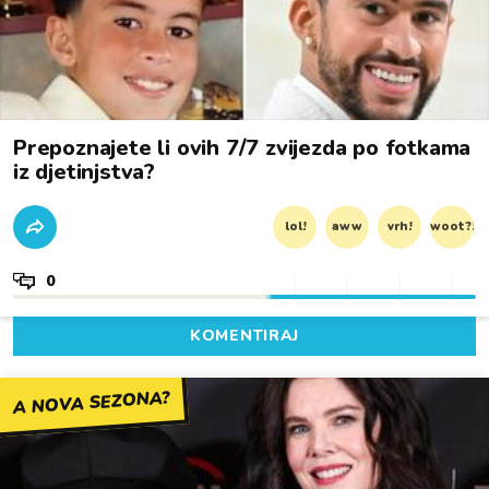
Prepoznajete li ovih 7/7 zvijezda po fotkama
iz djetinjstva?
lol!
aww
vrh!
woot?!
0
KOMENTIRAJ
A NOVA SEZONA?