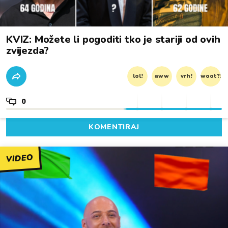
KVIZ: Možete li pogoditi tko je stariji od ovih
zvijezda?
lol!
aww
vrh!
woot?!
0
KOMENTIRAJ
VIDEO