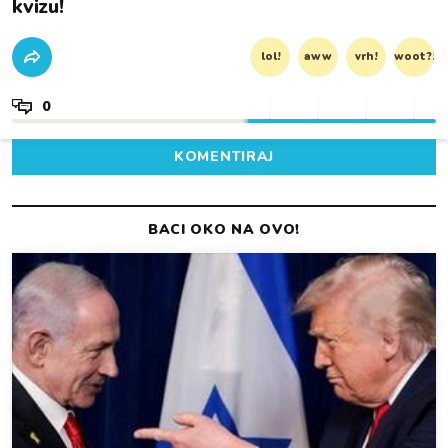
kvizu!
lol!
aww
vrh!
woot?!
0
KOMENTIRAJ