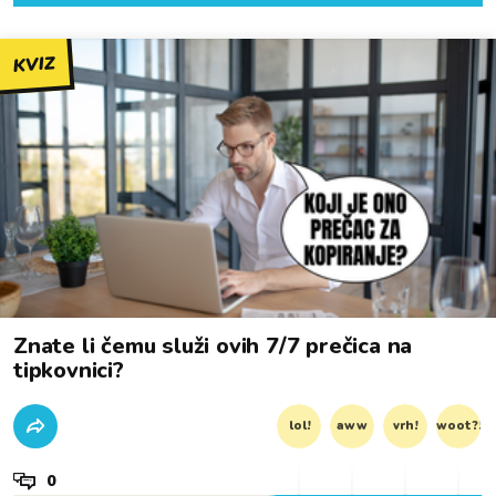
KVIZ
Znate li čemu služi ovih 7/7 prečica na
tipkovnici?
lol!
aww
vrh!
woot?!
0