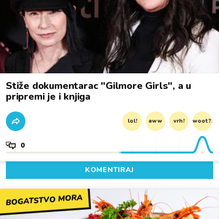
Stiže dokumentarac "Gilmore Girls", a u
pripremi je i knjiga
lol!
aww
vrh!
woot?!
0
KOMENTIRAJ
BOGATSTVO MORA