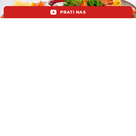
PRATI NAS
Recepti s morskim plodovima za lagane
ljetne obroke
lol!
aww
vrh!
woot?!
0
KOMENTIRAJ