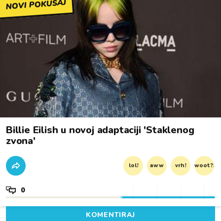
NOVI POKUŠAJ
Billie Eilish u novoj adaptaciji 'Staklenog
zvona'
lol!
aww
vrh!
woot?!
0
KOMENTIRAJ