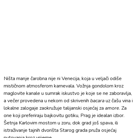
Ništa manje čarobna nije ni Venecija, koja u veljači odiše
mističnom atmosferom karnevala. Vožnja gondolom kroz
maglovite kanale u sumrak iskustvo je koje se ne zaboravlja,
a večer provedena u nekom od skrivenih
bacara
uz čašu vina i
lokalne zalogaje zaokružuje talijanski osjećaj za
amore
. Za
one koji preferiraju bajkovitu gotiku, Prag je idealan izbor.
Šetnja Karlovim mostom u zoru, dok grad još spava, ili
istraživanje tajnih dvorišta Starog grada pruža osjećaj
putovanja kroz vrijeme.