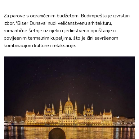
Za parove s ograničenim budžetom, Budimpešta je izvrstan
izbor. 'Biser Dunava' nudi veličanstvenu arhitekturu,
romantične šetnje uz rijeku i jedinstveno opuštanje u
povijesnim termalnim kupeljima, što je čini savršenom
kombinacijom kulture i relaksacije.