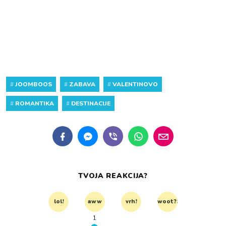
#
JOOMBOOS
#
ZABAVA
#
VALENTINOVO
#
ROMANTIKA
#
DESTINACIJE
TVOJA REAKCIJA?
lol!
aww
vrh!
woot?!
1