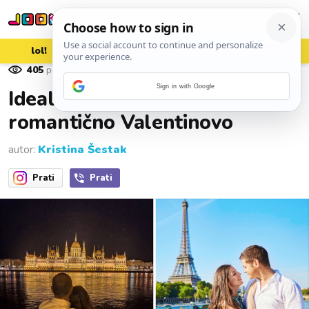
lol!
aww
vrh!
woot?!
405
pregleda
07. veljače 2026.
Sign in with Google
Idealne destinacije za
romantično Valentinovo
autor:
Kristina Šestak
Prati
Prati