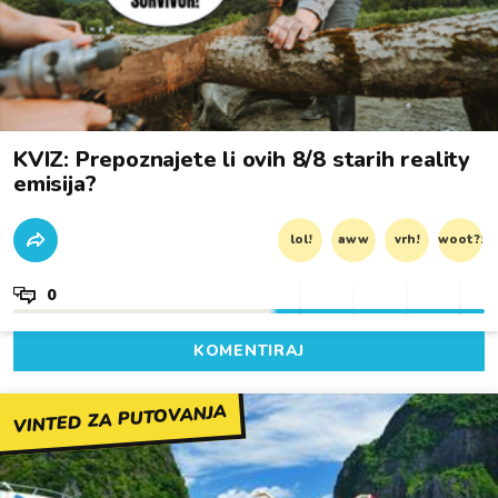
KVIZ: Prepoznajete li ovih 8/8 starih reality
emisija?
lol!
aww
vrh!
woot?!
0
KOMENTIRAJ
VINTED ZA PUTOVANJA