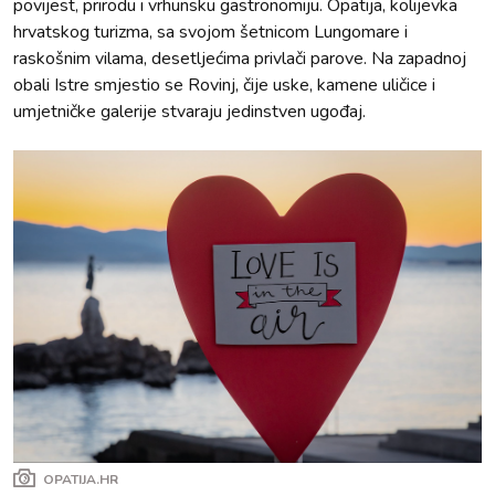
povijest, prirodu i vrhunsku gastronomiju. Opatija, kolijevka
hrvatskog turizma, sa svojom šetnicom Lungomare i
raskošnim vilama, desetljećima privlači parove. Na zapadnoj
obali Istre smjestio se Rovinj, čije uske, kamene uličice i
umjetničke galerije stvaraju jedinstven ugođaj.
OPATIJA.HR