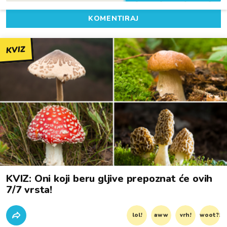
KOMENTIRAJ
KVIZ
KVIZ: Oni koji beru gljive prepoznat će ovih
7/7 vrsta!
lol!
aww
vrh!
woot?!