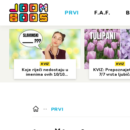
PRVI
F.A.F.
B
KVIZ
KVIZ
Koje riječi nedostaju u
KVIZ: Prepoznajet
imenima ovih 10/10
7/7 vrsta ljubi
gradova?
cvijeća?
PRVI