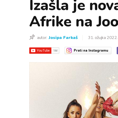
Izašla je no
Afrike na J
autor:
Josipa Farkaš
31. ožujka 2022.
Prati
na Instagramu