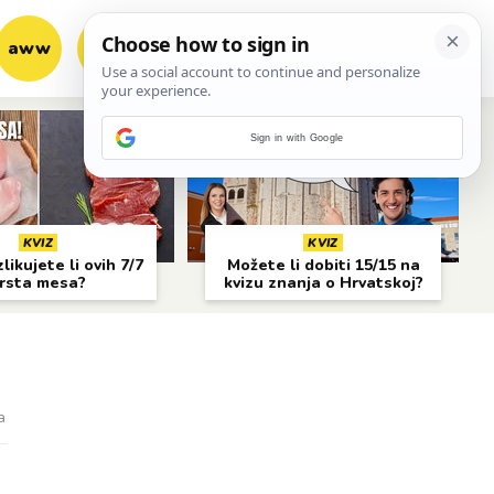
aww
vrh!
woot?!
Sign in with Google
KVIZ
KVIZ
likujete li ovih 7/7
Možete li dobiti 15/15 na
rsta mesa?
kvizu znanja o Hrvatskoj?
a