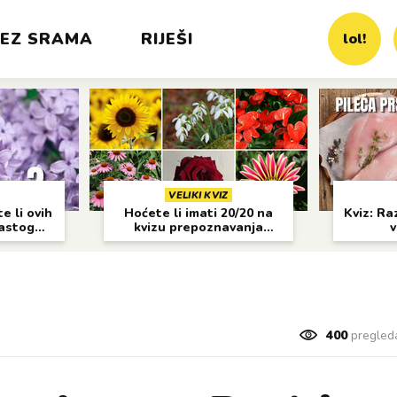
EZ SRAMA
RIJEŠI
lol!
VELIKI KVIZ
e li ovih
Hoćete li imati 20/20 na
Kviz: Raz
častog
kvizu prepoznavanja
v
cvijeća?
400
pregled