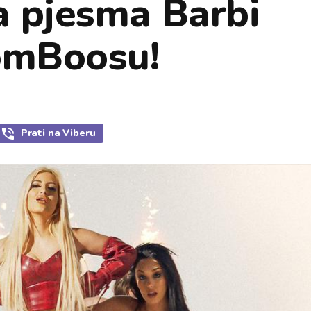
va pjesma Barbi
oomBoosu!
Prati
na Viberu