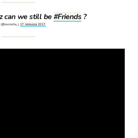
z can we still be
#Friends
?
 (@casrocha_)
17. kolovoza 2017.