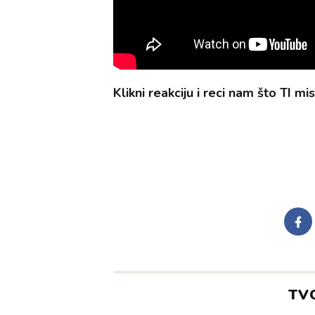
Klikni reakciju i reci nam što TI misl
TV