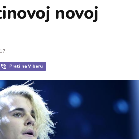
tinovoj novoj
17.
Prati
na Viberu