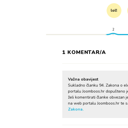
lol!
2
1 KOMENTAR/A
Važna obavijest
Sukladno članku 94. Zakona o el
portalu Joomboos.hr dopušteno je 
želi komentirati članke obvezan 
na web portalu Joomboos.hr te 
Zakona.