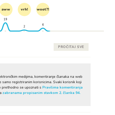
aww
vrh!
woot?!
19
6
2
PROČITAJ SVE
ektroničkim medijima, komentiranje članaka na web
samo registriranim korisnicima. Svaki korisnik koji
je prethodno se upoznati s
Pravilima komentiranja
sa
zabranama propisanim stavkom 2. članka 94.