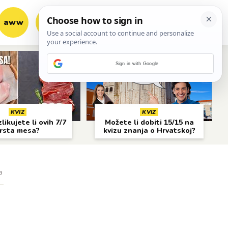
aww
vrh!
woot?!
Sign in with Google
KVIZ
KVIZ
likujete li ovih 7/7
Možete li dobiti 15/15 na
rsta mesa?
kvizu znanja o Hrvatskoj?
a