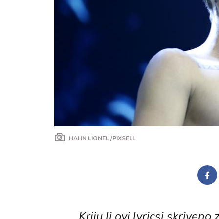
HAHN LIONEL /PIXSELL
Kriju li ovi lyricsi skriven