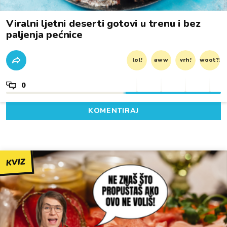
Viralni ljetni deserti gotovi u trenu i bez
paljenja pećnice
lol!
aww
vrh!
woot?!
0
KOMENTIRAJ
KVIZ