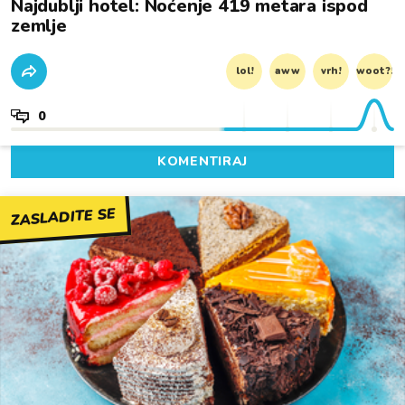
Najdublji hotel: Noćenje 419 metara ispod
zemlje
lol!
aww
vrh!
woot?!
0
KOMENTIRAJ
ZASLADITE SE