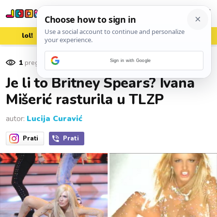
lol!
aww
vrh!
woot?!
1
pregleda
Sign in with Google
10. travnja 2017.
Je li to Britney Spears? Ivana
Mišerić rasturila u TLZP
autor:
Lucija Curavić
Prati
Prati