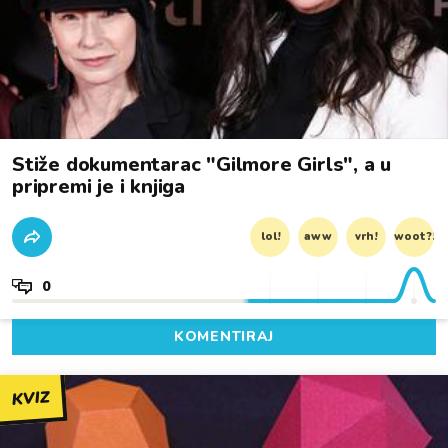
Stiže dokumentarac "Gilmore Girls", a u
pripremi je i knjiga
lol!
aww
vrh!
woot?!
0
KOMENTIRAJ
KVIZ