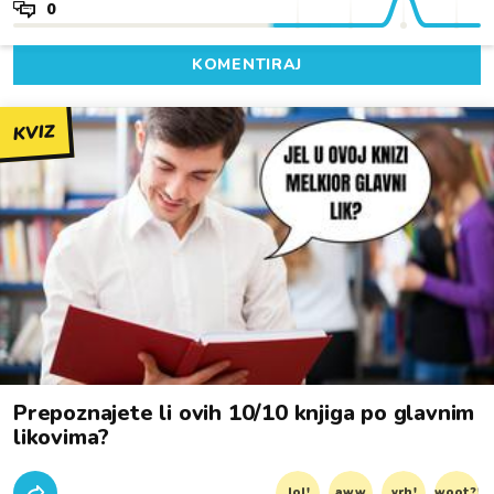
0
KOMENTIRAJ
KVIZ
Prepoznajete li ovih 10/10 knjiga po glavnim
likovima?
lol!
aww
vrh!
woot?!