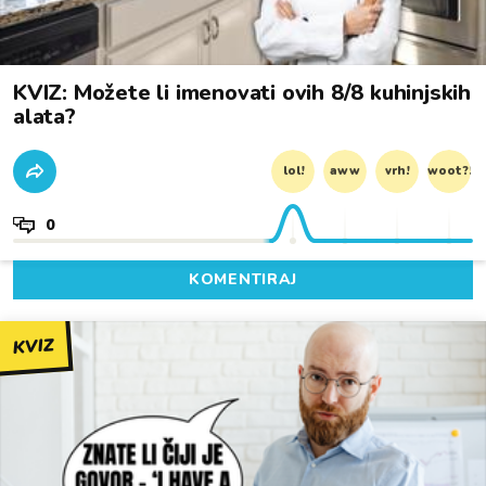
KVIZ: Možete li imenovati ovih 8/8 kuhinjskih
alata?
lol!
aww
vrh!
woot?!
0
KOMENTIRAJ
KVIZ