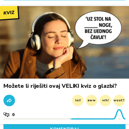
KVIZ
Možete li riješiti ovaj VELIKI kviz o glazbi?
lol!
aww
vrh!
woot?!
0