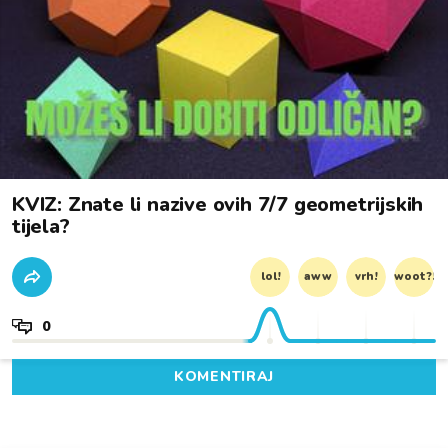
KVIZ: Znate li nazive ovih 7/7 geometrijskih
tijela?
lol!
aww
vrh!
woot?!
0
KOMENTIRAJ