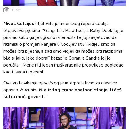
TLZP
Nives Celzijus
utjelovila je američkog repera Coolija
otpjevavši pjesmu ''Gangsta's Paradise'', a Baby Dook joj je
priznao kako ga je ugodno iznenadila te joj savjetovao da
razmisli o promjeni karijere u Coolijev stil. „Vidjeli smo da
možeš biti bijesna, a sad smo vidjeli da možeš biti ratoborna i
bila si jako, jako dobra!“ kazao je Goran, a Sandra joj je
poručila: „Mene niti jedan muškarac nije prostrijelio pogledao
kao ti sada u pjesmi.
Ova vrsta vikanja pjevačkog je interpretativno za glasnice
opasno.
Ako nisi išla iz tog emocionalnog stanja, ti ćeš
sutra moći govoriti.“