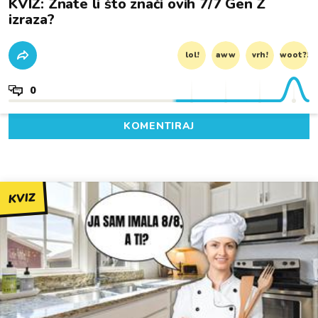
KVIZ: Znate li što znači ovih 7/7 Gen Z
izraza?
lol!
aww
vrh!
woot?!
0
KOMENTIRAJ
KVIZ