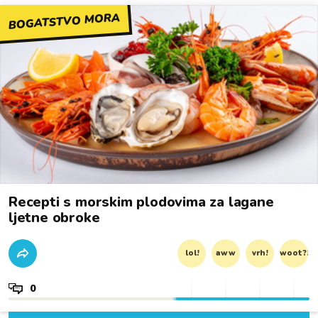
BOGATSTVO MORA
Recepti s morskim plodovima za lagane
ljetne obroke
lol!
aww
vrh!
woot?!
0