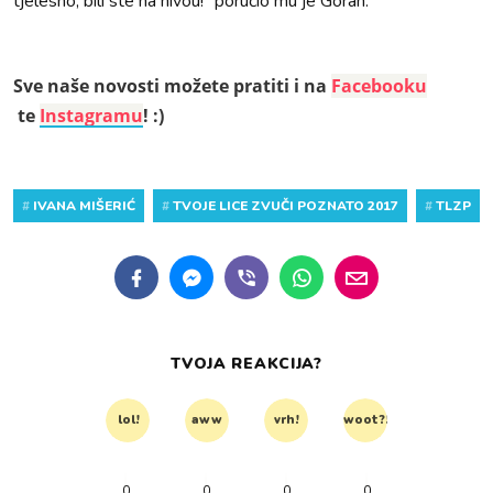
tjelesno, bili ste na nivou!“ poručio mu je Goran.
Sve naše novosti možete pratiti i na
Facebooku
te
Instagramu
! :)
#
IVANA MIŠERIĆ
#
TVOJE LICE ZVUČI POZNATO 2017
#
TLZP
TVOJA REAKCIJA?
lol!
aww
vrh!
woot?!
0
0
0
0