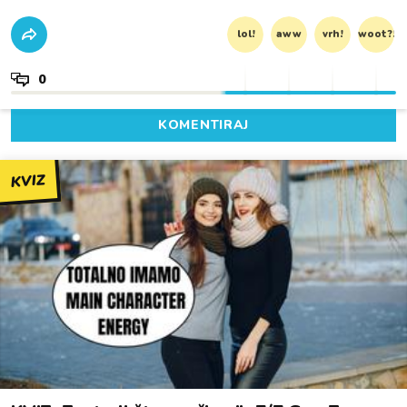
lol!
aww
vrh!
woot?!
0
KOMENTIRAJ
KVIZ