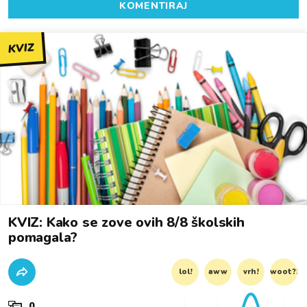
KOMENTIRAJ
KVIZ
KVIZ: Kako se zove ovih 8/8 školskih
pomagala?
lol!
aww
vrh!
woot?!
0