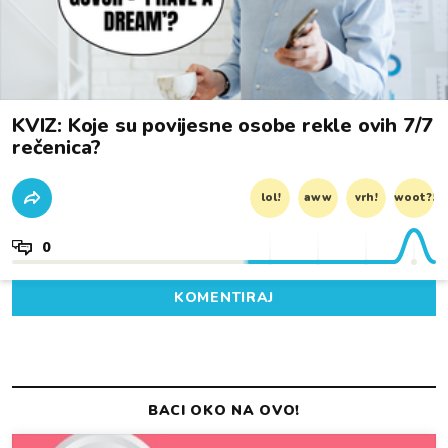
KVIZ: Koje su povijesne osobe rekle ovih 7/7
rečenica?
lol!
aww
vrh!
woot?!
0
KOMENTIRAJ