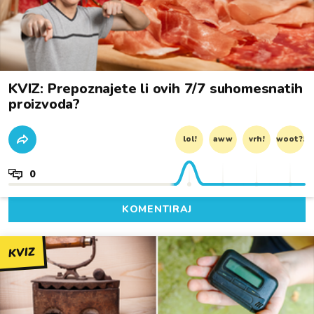
KVIZ: Prepoznajete li ovih 7/7 suhomesnatih
proizvoda?
lol!
aww
vrh!
woot?!
0
KOMENTIRAJ
KVIZ