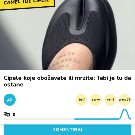
CAMEL TOE CIPELE
Cipele koje obožavate ili mrzite: Tabi je tu da
ostane
lol!
aww
vrh!
woot?!
0
KOMENTIRAJ