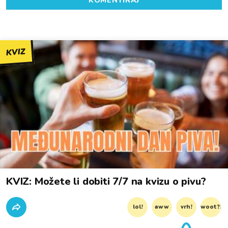
KOMENTIRAJ
KVIZ
KVIZ: Možete li dobiti 7/7 na kvizu o pivu?
lol!
aww
vrh!
woot?!