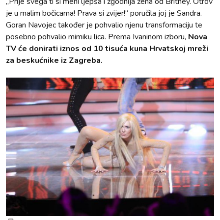
„Prije svega ti si meni ljepša i zgodnija žena od Britney. Otrov
je u malim bočicama! Prava si zvijer!“ poručila joj je Sandra.
Goran Navojec također je pohvalio njenu transformaciju te
posebno pohvalio mimiku lica. Prema Ivaninom izboru,
Nova
TV će donirati iznos od 10 tisuća kuna Hrvatskoj mreži
za beskućnike iz Zagreba.