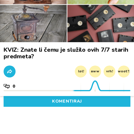
KVIZ: Znate li čemu je služilo ovih 7/7 starih
predmeta?
lol!
aww
vrh!
woot?!
0
KOMENTIRAJ