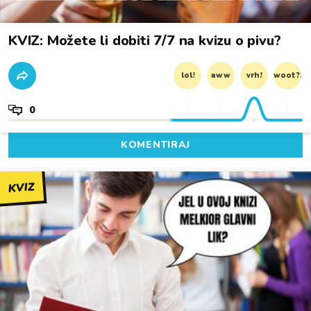
KVIZ: Možete li dobiti 7/7 na kvizu o pivu?
lol!
aww
vrh!
woot?!
0
KOMENTIRAJ
KVIZ