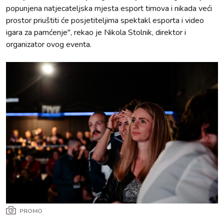
popunjena natjecateljska mjesta esport timova i nikada veći
prostor priuštiti će posjetiteljima spektakl esporta i video
igara za pamćenje", rekao je Nikola Stolnik, direktor i
organizator ovog eventa.
PROMO