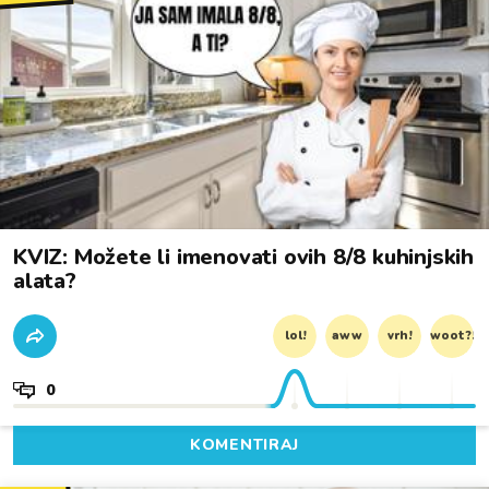
KVIZ: Možete li imenovati ovih 8/8 kuhinjskih
alata?
lol!
aww
vrh!
woot?!
0
KOMENTIRAJ