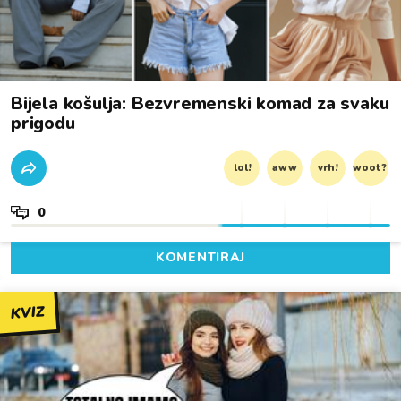
Bijela košulja: Bezvremenski komad za svaku
prigodu
lol!
aww
vrh!
woot?!
0
KOMENTIRAJ
KVIZ