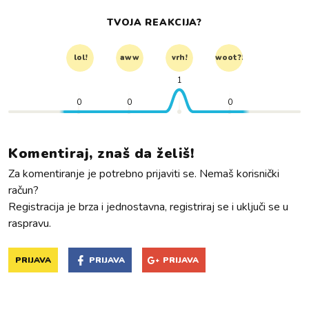
TVOJA REAKCIJA?
lol!
aww
vrh!
woot?!
1
0
0
0
Komentiraj, znaš da želiš!
Za komentiranje je potrebno prijaviti se. Nemaš korisnički
račun?
Registracija je brza i jednostavna, registriraj se i uključi se u
raspravu.
PRIJAVA
PRIJAVA
PRIJAVA