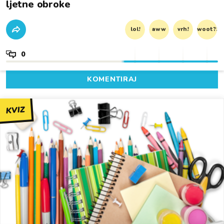
ljetne obroke
lol!
aww
vrh!
woot?!
0
KOMENTIRAJ
KVIZ