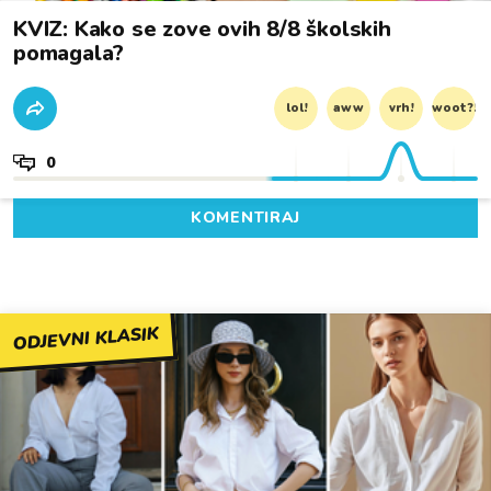
KVIZ: Kako se zove ovih 8/8 školskih
pomagala?
lol!
aww
vrh!
woot?!
0
KOMENTIRAJ
ODJEVNI KLASIK