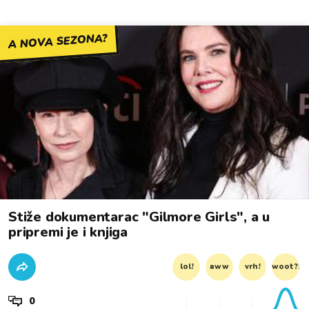
A NOVA SEZONA?
Stiže dokumentarac "Gilmore Girls", a u
pripremi je i knjiga
lol!
aww
vrh!
woot?!
0