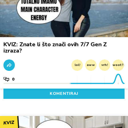
KVIZ: Znate li što znači ovih 7/7 Gen Z
izraza?
lol!
aww
vrh!
woot?!
0
KOMENTIRAJ
KVIZ