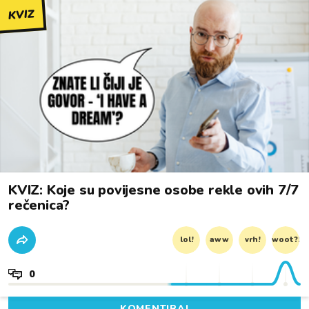
KVIZ
KVIZ: Koje su povijesne osobe rekle ovih 7/7
rečenica?
lol!
aww
vrh!
woot?!
0
KOMENTIRAJ