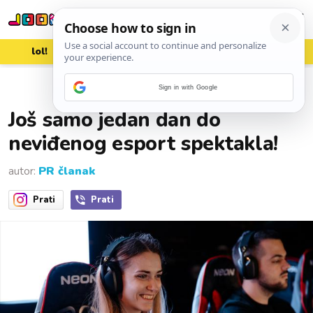
lol!
aww
vrh!
woot?!
Sign in with Google
30. ožujka 2023.
Još samo jedan dan do
neviđenog esport spektakla!
autor:
PR članak
Prati
Prati