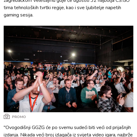
zagrebačkom Velesajmu gdje će ugostiti 32 najbolja CS:GO
tima tehnoloških tvrtki regije, kao i sve ljubitelje napetih
gaming sesija.
PROMO
"Ovogodišnji GGZG će po svemu sudeći biti veći od prijašnjih
izdanja. Nikada veći broj izlagača iz svijeta video igara, najbrže