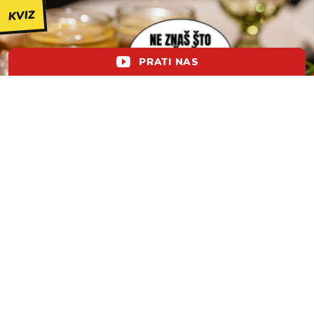
KVIZ
PRATI NAS
KVIZ: Prepoznajete li ovih 7/7 suhomesnatih
proizvoda?
lol!
aww
vrh!
woot?!
0