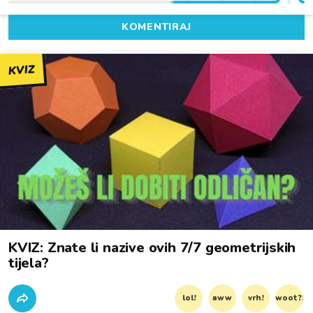
KOMENTIRAJ
KVIZ
KVIZ: Znate li nazive ovih 7/7 geometrijskih
tijela?
lol!
aww
vrh!
woot?!