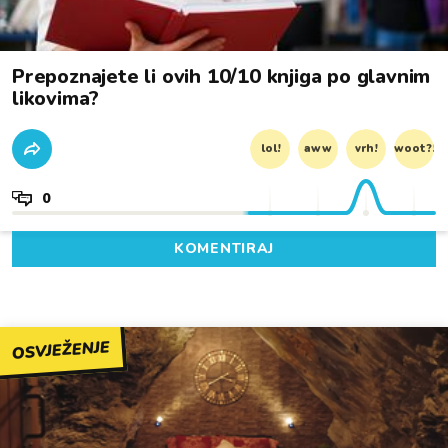
Prepoznajete li ovih 10/10 knjiga po glavnim
likovima?
lol!
aww
vrh!
woot?!
0
KOMENTIRAJ
OSVJEŽENJE