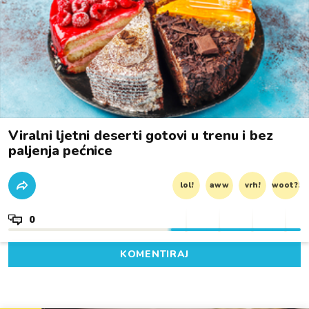
Viralni ljetni deserti gotovi u trenu i bez
paljenja pećnice
lol!
aww
vrh!
woot?!
0
KOMENTIRAJ