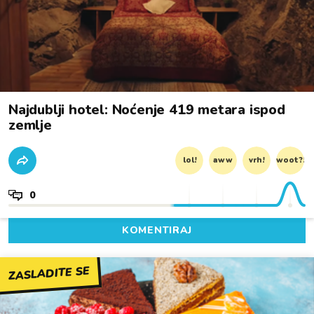
Najdublji hotel: Noćenje 419 metara ispod
zemlje
lol!
aww
vrh!
woot?!
0
KOMENTIRAJ
ZASLADITE SE