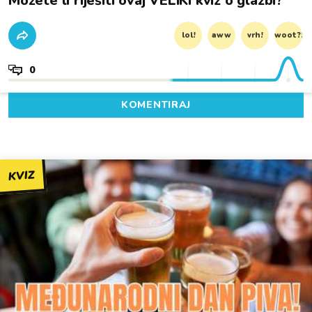
Možete li riješiti ovaj VELIKI kviz o glazbi?
lol!
aww
vrh!
woot?!
0
KOMENTIRAJ
KVIZ