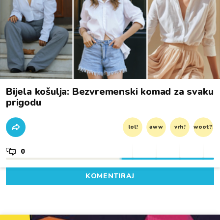
Bijela košulja: Bezvremenski komad za svaku
prigodu
lol!
aww
vrh!
woot?!
0
KOMENTIRAJ