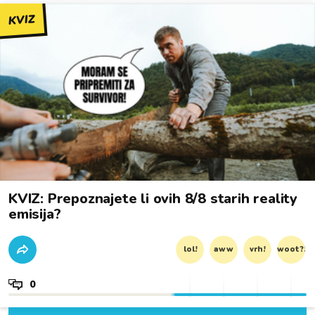
KVIZ
KVIZ: Prepoznajete li ovih 8/8 starih reality
emisija?
lol!
aww
vrh!
woot?!
0