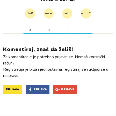
TVOJA REAKCIJA?
lol!
aww
vrh!
woot?!
0
0
0
0
Komentiraj, znaš da želiš!
Za komentiranje je potrebno prijaviti se. Nemaš korisnički
račun?
Registracija je brza i jednostavna, registriraj se i uključi se u
raspravu.
PRIJAVA
PRIJAVA
PRIJAVA