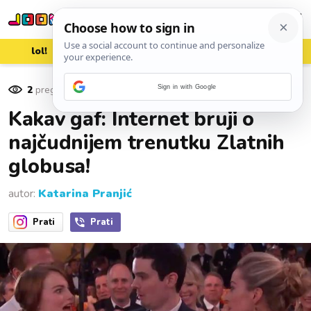
lol!
aww
vrh!
woot?!
2
pregleda
Sign in with Google
09. siječnja 2017.
Kakav gaf: Internet bruji o
najčudnijem trenutku Zlatnih
globusa!
autor:
Katarina Pranjić
Prati
Prati