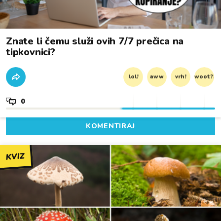
Znate li čemu služi ovih 7/7 prečica na
tipkovnici?
lol!
aww
vrh!
woot?!
0
KOMENTIRAJ
KVIZ