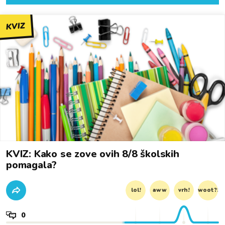
KVIZ
KVIZ: Kako se zove ovih 8/8 školskih
pomagala?
lol!
aww
vrh!
woot?!
0