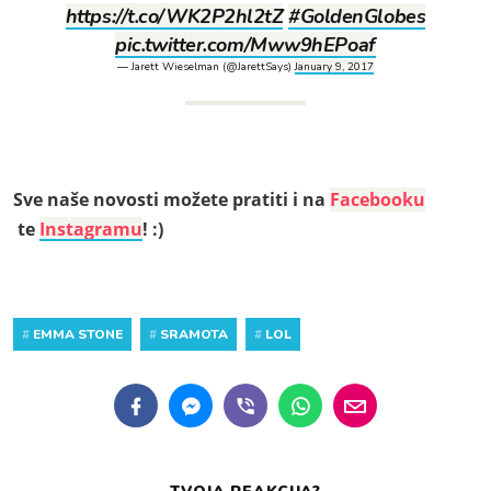
https://t.co/WK2P2hl2tZ
#GoldenGlobes
pic.twitter.com/Mww9hEPoaf
— Jarett Wieselman (@JarettSays)
January 9, 2017
Sve naše novosti možete pratiti i na
Facebooku
te
Instagramu
! :)
#
EMMA STONE
#
SRAMOTA
#
LOL