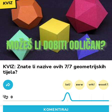
KVIZ
KVIZ: Znate li nazive ovih 7/7 geometrijskih
tijela?
lol!
aww
vrh!
woot?!
0
KOMENTIRAJ