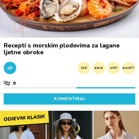
Recepti s morskim plodovima za lagane
ljetne obroke
lol!
aww
vrh!
woot?!
0
KOMENTIRAJ
ODJEVNI KLASIK