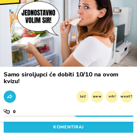
Samo siroljupci će dobiti 10/10 na ovom
kvizu!
lol!
aww
vrh!
woot?!
0
KOMENTIRAJ