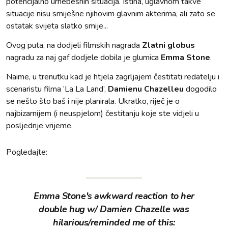
potencijalno urnebesnih situacija. Istina, uglavnom takve
situacije nisu smiješne njihovim glavnim akterima, ali zato se
ostatak svijeta slatko smije...
Ovog puta, na dodjeli filmskih nagrada
Zlatni globus
nagradu za naj gaf dodjele dobila je glumica
Emma Stone
.
Naime, u trenutku kad je htjela zagrljajem čestitati redatelju i
scenaristu filma ‘La La Land’,
Damienu Chazelleu
dogodilo
se nešto što baš i nije planirala. Ukratko, riječ je o
najbizarnijem (i neuspjelom) čestitanju koje ste vidjeli u
posljednje vrijeme.
Pogledajte:
Emma Stone's awkward reaction to her
double hug w/ Damien Chazelle was
hilarious/reminded me of this: