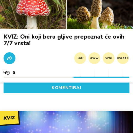
KVIZ: Oni koji beru gljive prepoznat će ovih
7/7 vrsta!
lol!
aww
vrh!
woot?!
0
KOMENTIRAJ
KVIZ