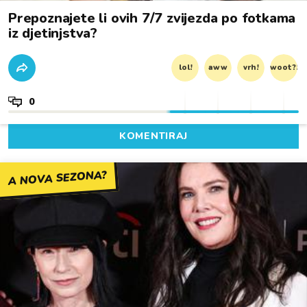
Prepoznajete li ovih 7/7 zvijezda po fotkama
iz djetinjstva?
lol!
aww
vrh!
woot?!
0
KOMENTIRAJ
A NOVA SEZONA?