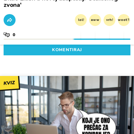
zvona'
lol!
aww
vrh!
woot?!
0
KOMENTIRAJ
KVIZ