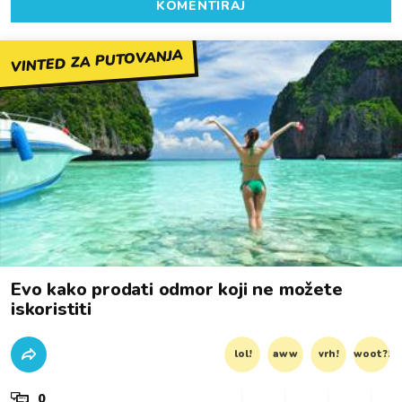
KOMENTIRAJ
VINTED ZA PUTOVANJA
Evo kako prodati odmor koji ne možete
iskoristiti
lol!
aww
vrh!
woot?!
0