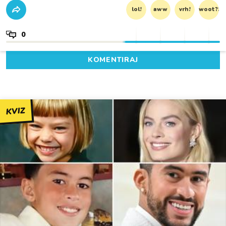
lol!
aww
vrh!
woot?!
0
KOMENTIRAJ
KVIZ