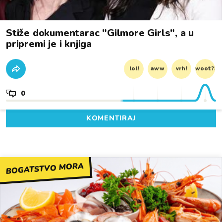
Stiže dokumentarac "Gilmore Girls", a u
pripremi je i knjiga
lol!
aww
vrh!
woot?!
0
KOMENTIRAJ
BOGATSTVO MORA