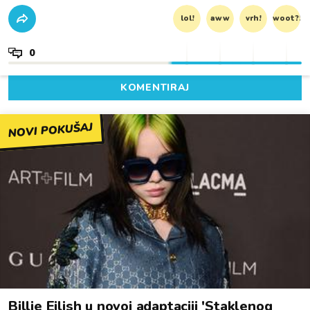
lol!
aww
vrh!
woot?!
0
KOMENTIRAJ
NOVI POKUŠAJ
Billie Eilish u novoj adaptaciji 'Staklenog