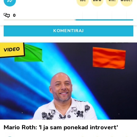
lol!
aww
vrh!
woot?!
0
KOMENTIRAJ
VIDEO
Mario Roth: 'I ja sam ponekad introvert'