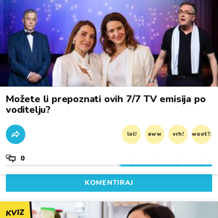
Možete li prepoznati ovih 7/7 TV emisija po
voditelju?
lol!
aww
vrh!
woot?!
0
KOMENTIRAJ
KVIZ