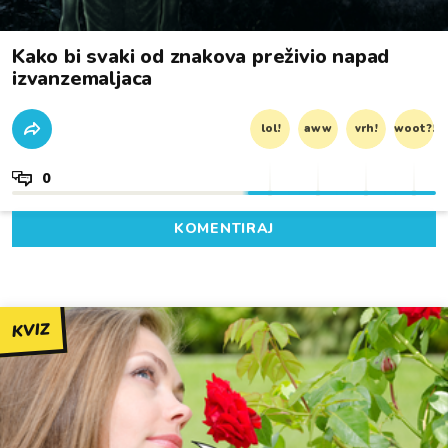
Kako bi svaki od znakova preživio napad
izvanzemaljaca
lol!
aww
vrh!
woot?!
0
KOMENTIRAJ
KVIZ