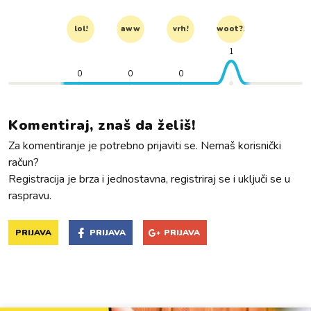
lol!
aww
vrh!
woot?!
1
0
0
0
Komentiraj, znaš da želiš!
Za komentiranje je potrebno prijaviti se. Nemaš korisnički
račun?
Registracija je brza i jednostavna, registriraj se i uključi se u
raspravu.
PRIJAVA
PRIJAVA
PRIJAVA