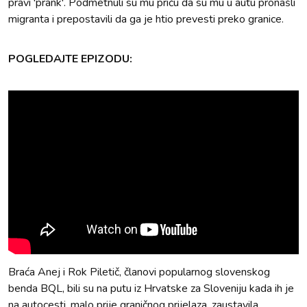
pravi 'prank'. Podmetnuli su mu priču da su mu u autu pronašli
migranta i prepostavili da ga je htio prevesti preko granice.
POGLEDAJTE EPIZODU:
Braća Anej i Rok Piletič, članovi popularnog slovenskog
benda BQL, bili su na putu iz Hrvatske za Sloveniju kada ih je
na autocesti, malo prije graničnog prijelaza, zaustavila