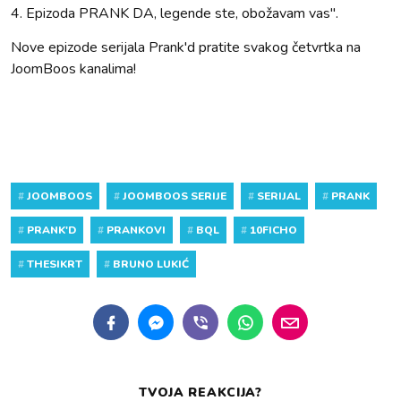
4. Epizoda PRANK DA, legende ste, obožavam vas".
Nove epizode serijala Prank'd pratite svakog četvrtka na
JoomBoos kanalima!
#
JOOMBOOS
#
JOOMBOOS SERIJE
#
SERIJAL
#
PRANK
#
PRANK'D
#
PRANKOVI
#
BQL
#
10FICHO
#
THESIKRT
#
BRUNO LUKIĆ
TVOJA REAKCIJA?