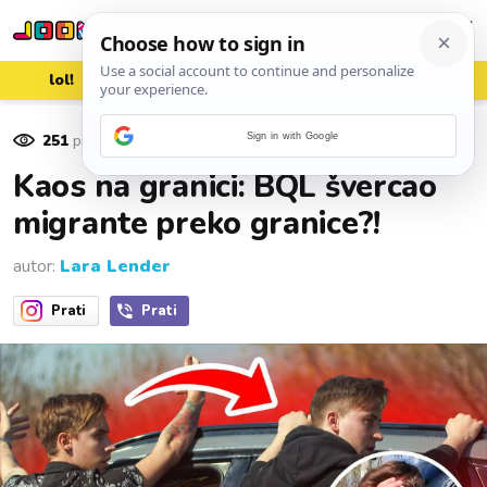
lol!
aww
vrh!
woot?!
251
pregleda
Sign in with Google
02. ožujka 2023.
Kaos na granici: BQL švercao
migrante preko granice?!
autor:
Lara Lender
Prati
Prati