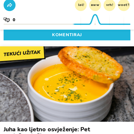
lol!
aww
vrh!
woot?!
0
KOMENTIRAJ
TEKUĆI UŽITAK
Juha kao ljetno osvježenje: Pet