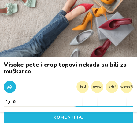
Visoke pete i crop topovi nekada su bili za
muškarce
lol!
aww
vrh!
woot?!
0
KOMENTIRAJ