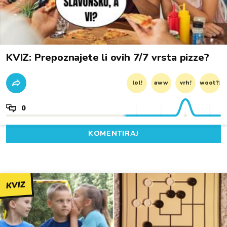
KVIZ: Prepoznajete li ovih 7/7 vrsta pizze?
lol!
aww
vrh!
woot?!
0
KOMENTIRAJ
KVIZ