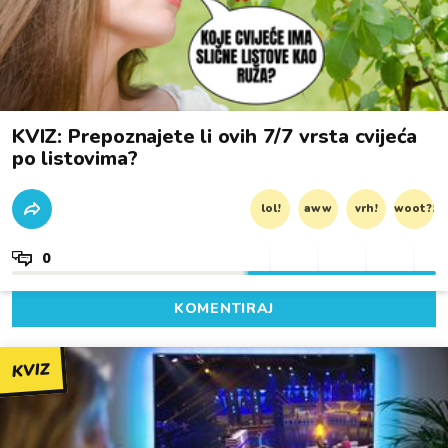
KVIZ: Prepoznajete li ovih 7/7 vrsta cvijeća
po listovima?
lol!
aww
vrh!
woot?!
0
KOMENTIRAJ
KVIZ