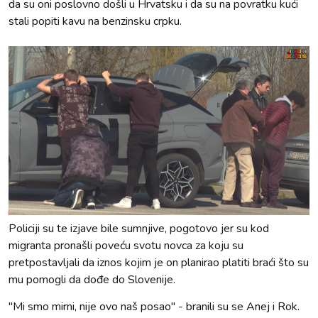
da su oni poslovno došli u Hrvatsku i da su na povratku kući
stali popiti kavu na benzinsku crpku.
Policiji su te izjave bile sumnjive, pogotovo jer su kod
migranta pronašli poveću svotu novca za koju su
pretpostavljali da iznos kojim je on planirao platiti braći što su
mu pomogli da dođe do Slovenije.
"Mi smo mirni, nije ovo naš posao" - branili su se Anej i Rok.