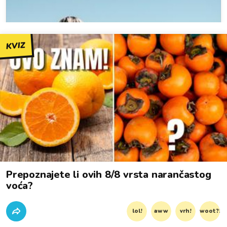
KVIZ
Prepoznajete li ovih 8/8 vrsta narančastog
voća?
lol!
aww
vrh!
woot?!