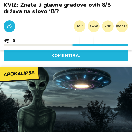
KVIZ: Znate li glavne gradove ovih 8/8
država na slovo ‘B’?
lol!
aww
vrh!
woot?!
0
KOMENTIRAJ
APOKALIPSA