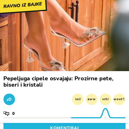
RAVNO IZ BAJKE
Pepeljuga cipele osvajaju: Prozirne pete,
biseri i kristali
lol!
aww
vrh!
woot?!
0
KOMENTIRAJ