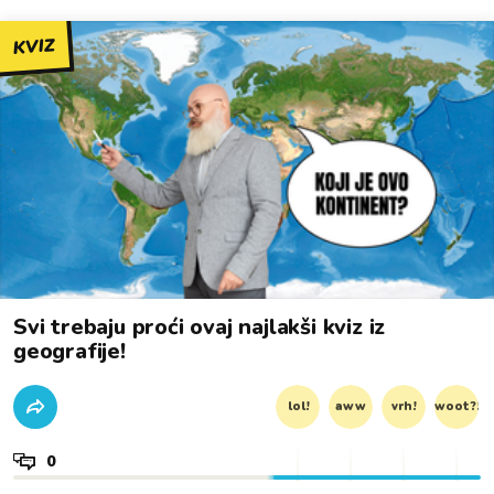
KVIZ
Svi trebaju proći ovaj najlakši kviz iz
geografije!
lol!
aww
vrh!
woot?!
0