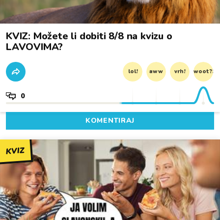
KVIZ: Možete li dobiti 8/8 na kvizu o
LAVOVIMA?
lol!
aww
vrh!
woot?!
0
KOMENTIRAJ
KVIZ