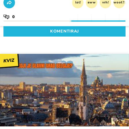
lol!
aww
vrh!
woot?!
0
KOMENTIRAJ
KVIZ