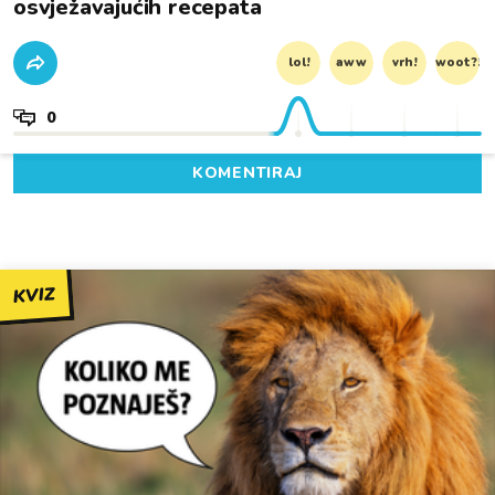
osvježavajućih recepata
lol!
aww
vrh!
woot?!
0
KOMENTIRAJ
KVIZ