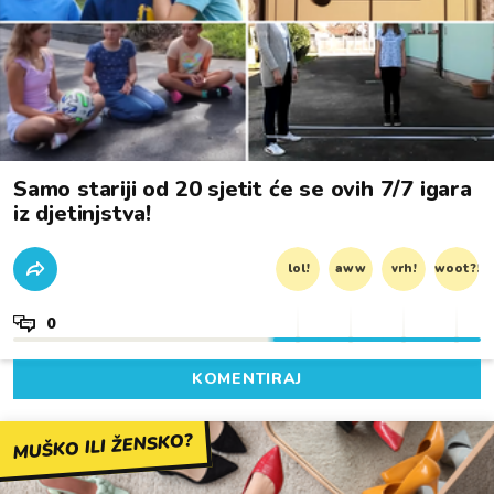
Samo stariji od 20 sjetit će se ovih 7/7 igara
iz djetinjstva!
lol!
aww
vrh!
woot?!
0
KOMENTIRAJ
MUŠKO ILI ŽENSKO?