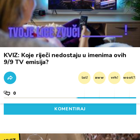
KVIZ: Koje riječi nedostaju u imenima ovih
9/9 TV emisija?
lol!
aww
vrh!
woot?!
0
KOMENTIRAJ