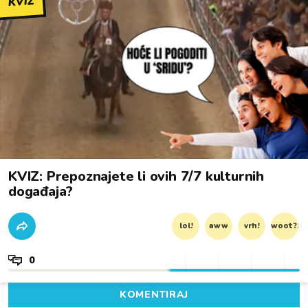
KVIZ
KVIZ: Prepoznajete li ovih 7/7 kulturnih
događaja?
lol!
aww
vrh!
woot?!
0
KOMENTIRAJ