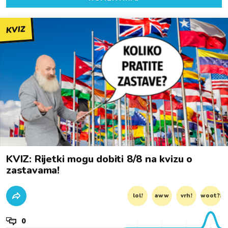
KVIZ
KVIZ: Rijetki mogu dobiti 8/8 na kvizu o
zastavama!
lol!
aww
vrh!
woot?!
0