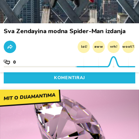
Sva Zendayina modna Spider-Man izdanja
lol!
aww
vrh!
woot?!
0
KOMENTIRAJ
MIT O DIJAMANTIMA