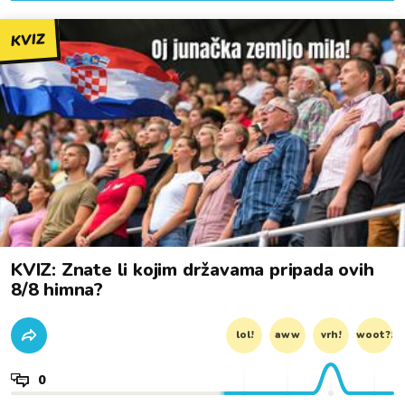
KVIZ
KVIZ: Znate li kojim državama pripada ovih
8/8 himna?
lol!
aww
vrh!
woot?!
0