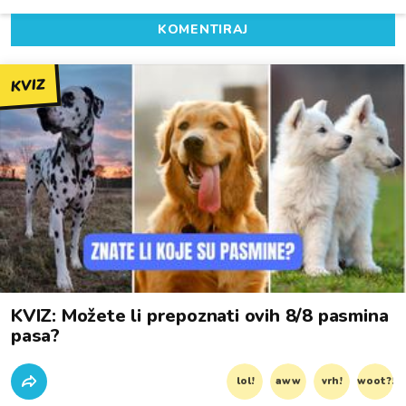
KOMENTIRAJ
KVIZ
KVIZ: Možete li prepoznati ovih 8/8 pasmina
pasa?
lol!
aww
vrh!
woot?!