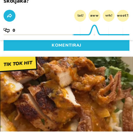
školjaka?
lol!
aww
vrh!
woot?!
0
KOMENTIRAJ
TIK TOK HIT