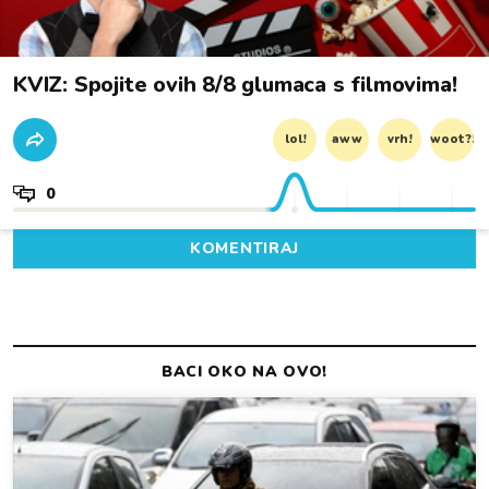
KVIZ: Spojite ovih 8/8 glumaca s filmovima!
lol!
aww
vrh!
woot?!
0
KOMENTIRAJ