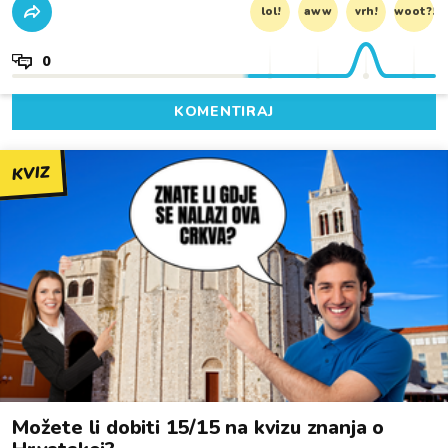
lol!
aww
vrh!
woot?!
0
KOMENTIRAJ
KVIZ
Možete li dobiti 15/15 na kvizu znanja o