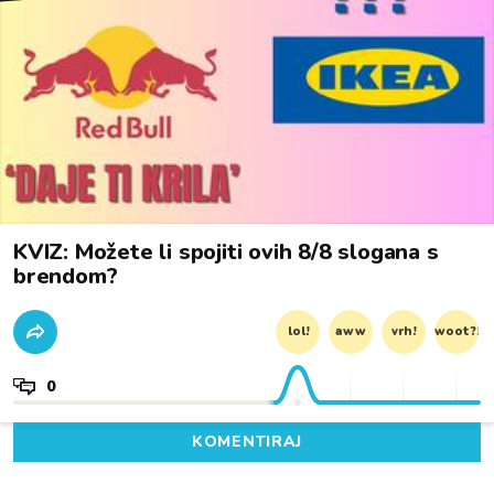
KVIZ: Možete li spojiti ovih 8/8 slogana s
brendom?
lol!
aww
vrh!
woot?!
0
KOMENTIRAJ