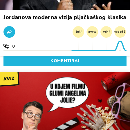
Jordanova moderna vizija pljačkaškog klasika
lol!
aww
vrh!
woot?!
0
KOMENTIRAJ
KVIZ