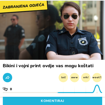
ZABRANJENA ODJEĆA
Bikini i vojni print ovdje vas mogu koštati
lol!
aww
vrh!
woot?!
0
KOMENTIRAJ