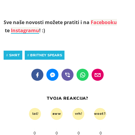
Sve naše novosti možete pratiti i na
Facebooku
te
Instagramu
! :)
#
SMRT
#
BRITNEY SPEARS
TVOJA REAKCIJA?
lol!
aww
vrh!
woot?!
0
0
0
0