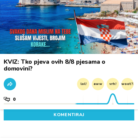
KVIZ: Tko pjeva ovih 8/8 pjesama o
domovini?
lol!
aww
vrh!
woot?!
0
KOMENTIRAJ