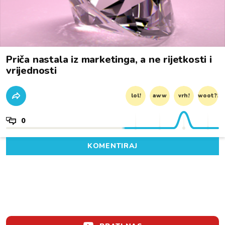
Priča nastala iz marketinga, a ne rijetkosti i
vrijednosti
lol!
aww
vrh!
woot?!
0
KOMENTIRAJ