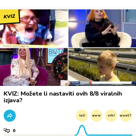
KVIZ
KVIZ: Možete li nastaviti ovih 8/8 viralnih
izjava?
lol!
aww
vrh!
woot?!
0