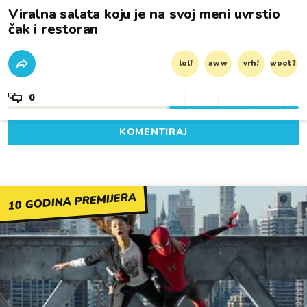
Viralna salata koju je na svoj meni uvrstio
čak i restoran
lol!
aww
vrh!
woot?!
0
KOMENTIRAJ
10 GODINA PREMIJERA