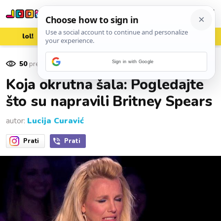
lol!
aww
vrh!
woot?!
50
pregleda
Sign in with Google
27. prosinca 2016.
Koja okrutna šala: Pogledajte
što su napravili Britney Spears
autor:
Lucija Curavić
Prati
Prati