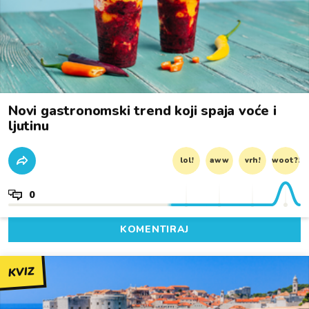
Novi gastronomski trend koji spaja voće i
ljutinu
lol!
aww
vrh!
woot?!
0
KOMENTIRAJ
KVIZ