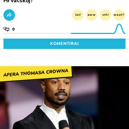
Hrvatskoj?
lol!
aww
vrh!
woot?!
0
KOMENTIRAJ
AFERA THOMASA CROWNA