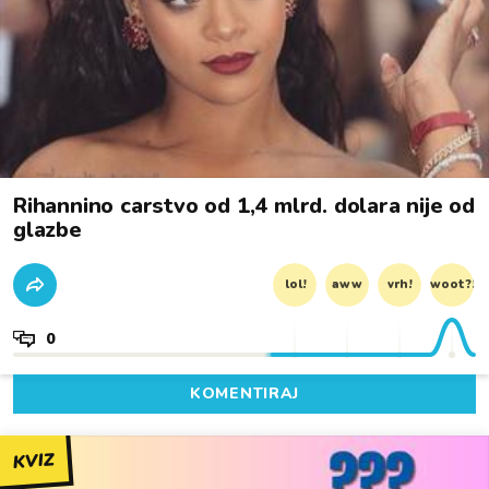
Rihannino carstvo od 1,4 mlrd. dolara nije od
glazbe
lol!
aww
vrh!
woot?!
0
KOMENTIRAJ
KVIZ